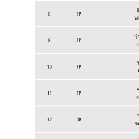
8
FP
YA
9
FP
U
10
FP
11
FP
N
12
GK
NA