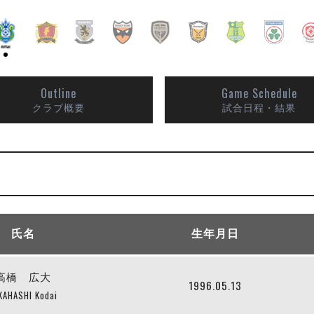
Outline
Game Schedule
クラブ概要
試合日程・結果
氏名
生年月日
高橋 広大
1996.05.13
KAHASHI Kodai