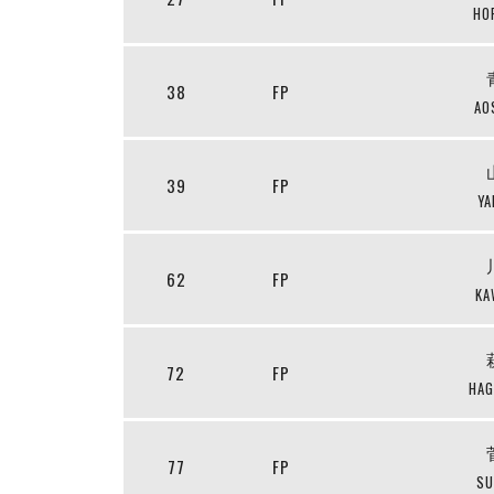
HOR
38
FP
AO
39
FP
YA
62
FP
KA
72
FP
HAG
77
FP
SU