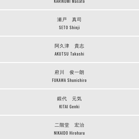
KARIKOMI Masato
瀬戸 真司
SETO Shinji
阿久津 貴志
AKUTSU Takashi
府川 俊一朗
FUKAWA Shunichiro
鍛代 元気
KITAI Genki
二階堂 宏治
NIKAIDO Hiroharu