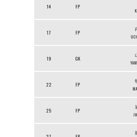
14
FP
K
17
FP
UC
19
GK
YAM
22
FP
MA
25
FP
I
27
FP