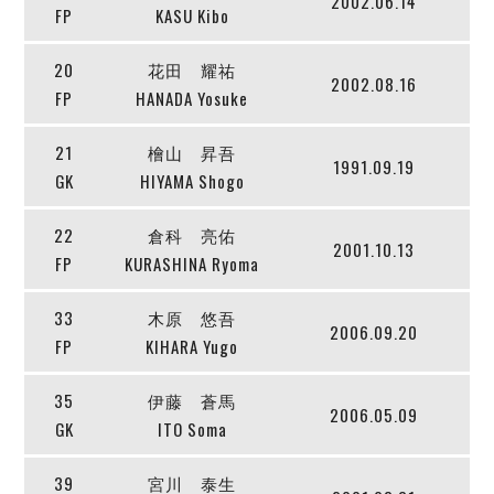
2002.06.14
ヴォスクオーレ仙台
FP
KASU Kibo
マルバ水戸FC
リガーレヴィア葛飾
20
花田 耀祐
2002.08.16
Y．S．C．C．横浜
FP
HANADA Yosuke
ヴィンセドール白山
21
檜山 昇吾
アグレミーナ浜松
1991.09.19
GK
HIYAMA Shogo
デウソン神戸
ポルセイド浜田
22
倉科 亮佑
ミラクルスマイル新居浜
2001.10.13
FP
KURASHINA Ryoma
33
木原 悠吾
2006.09.20
FP
KIHARA Yugo
35
伊藤 蒼馬
2006.05.09
GK
ITO Soma
39
宮川 泰生