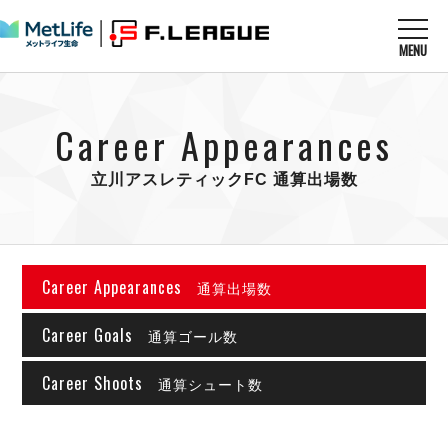
MENU
ニュースを読む
NEWS
Career Appearances
すべてのニュース
試合を観る
MATCHES
リーグ戦
立川アスレティックFC 通算出場数
リーグカップ
メットライフ生命Ｆ１リーグ
クラブを知る
CLUB
Ｆチャレンジリーグ
U-23選抜
試合日程
クラブ
メットライフ生命Ｆ１リーグ
Career Appearances
通算出場数
チケットを買う
順位表
TICKET
チケット
戦績表
メディア情報
Career Goals
エスポラーダ北海道
通算ゴール数
警告・退場・出場停止選手
フットサル日本代表
バルドラール浦安
アリーナ情報
ARENA
個人ランキング｜ゴール
Career Shoots
その他
通算シュート数
フウガドールすみだ
個人ランキング｜シュート
しながわシティ
個人ランキング｜シュート成功率
立川アスレティックFC