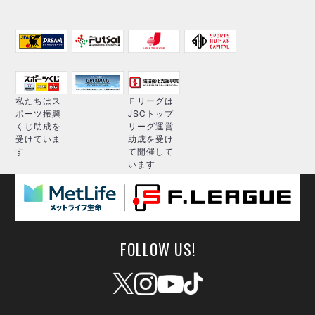
私たちはス
Ｆリーグは
ポーツ振興
JSCトップ
くじ助成を
リーグ運営
受けていま
助成を受け
す
て開催して
います
FOLLOW US!