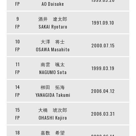
デウソン神戸
FP
AO Daisuke
アリーナ情報
ポルセイド浜田
チケット情報
エスポラーダ北海道
ミラクルスマイル新居浜
9
酒井 遼太郎
過去の記録
1991.09.10
バルドラール浦安
FP
SAKAI Ryotaro
フウガドールすみだ
しながわシティ
10
大澤 将士
2000.07.15
立川アスレティックFC
FP
OSAWA Masahito
ペスカドーラ町田
11
南雲 颯太
湘南ベルマーレ
1999.03.19
FP
NAGUMO Sota
ボアルース長野
FOLLOW US!
名古屋オーシャンズ
14
栁田 拓海
シュライカー大阪
2006.04.12
FP
YANAGIDA Takumi
ボルクバレット北九州
バサジィ大分
15
大橋 琥次郎
2006.03.31
FP
OHASHI Kojiro
選手の通算記録（Ｆ２）
18
嘉数 希望