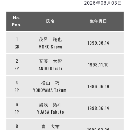
リーグ概要
ABOUT US
個人ランキング｜第2PK
2026年08月03日
ペスカドーラ町田
湘南ベルマーレ
メットライフ生命Ｆ２リーグ
リーグ概要
No.
過去の記録
ARCHIVE
氏名
生年月日
ボアルース長野
Pos.
名古屋オーシャンズ
試合日程
日本フットサルリーグについて
過去の試合記録
シュライカー大阪
1
茂呂 翔也
プロジェクト
PROJECT
順位表
大会概要
1999.06.14
GK
MORO Shoya
ボルクバレット北九州
戦績表
リーグ要項
01
ディビジョン1 試合記録
DIVISION
バサジィ大分
警告・退場・出場停止選手
クラブライセンス関連
ABeam AWARD
2
安藤 大智
ディビジョン2 試合記録
1998.11.10
個人ランキング｜ゴール
アリーナ観戦マナー&ルール
メットライフ生命Ｆ２リーグ
FP
ANDO Daichi
Ｆリーグカップ 試合記録
個人ランキング｜シュート
個人ランキング｜シュート成功率
リーグ統計データ
4
横山 巧
ヴォスクオーレ仙台
1996.06.19
個人ランキング｜第2PK
FP
YOKOYAMA Takumi
マルバ水戸FC
記念ゴール
リガーレヴィア葛飾
メットライフ生命Ｆリーグカップ 2026
6
湯浅 拓斗
ハットトリック
1998.06.14
Y．S．C．C．横浜
02
FP
YUASA Takuto
DIVISION
担当審判員
ヴィンセドール白山
試合日程・結果
アグレミーナ浜松
8
青 大祐
大会概要
選手の通算記録（Ｆ１）
1999.03.26