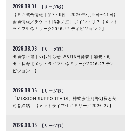
リーグ概要
ABOUT US
個人ランキング｜第2PK
2026.08.07
【リーグ戦】
ペスカドーラ町田
湘南ベルマーレ
【Ｆ２試合情報｜第7・9節｜2026年8月9日〜11日】
メットライフ生命Ｆ２リーグ
リーグ概要
過去の記録
ARCHIVE
会場情報／チケット情報／注目ポイントは？【メット
ボアルース長野
ライフ生命Ｆリーグ2026-27 ディビジョン２】
名古屋オーシャンズ
試合日程
日本フットサルリーグについて
過去の試合記録
シュライカー大阪
プロジェクト
PROJECT
順位表
大会概要
ボルクバレット北九州
2026.08.06
【リーグ戦】
戦績表
リーグ要項
01
ディビジョン1 試合記録
DIVISION
バサジィ大分
警告・退場・出場停止選手
クラブライセンス関連
ABeam AWARD
出場停止選手のお知らせ ※8月6日発表｜浦安・町
ディビジョン2 試合記録
田・長野【メットライフ生命Ｆリーグ2026-27 ディ
個人ランキング｜ゴール
アリーナ観戦マナー&ルール
メットライフ生命Ｆ２リーグ
Ｆリーグカップ 試合記録
ビジョン１】
個人ランキング｜シュート
個人ランキング｜シュート成功率
リーグ統計データ
ヴォスクオーレ仙台
個人ランキング｜第2PK
2026.08.06
【リーグ戦】
マルバ水戸FC
「MISSION SUPPORTERS」株式会社河野組様と契
記念ゴール
リガーレヴィア葛飾
メットライフ生命Ｆリーグカップ 2026
約を締結！【メットライフ生命Ｆリーグ2026-27】
ハットトリック
Y．S．C．C．横浜
02
DIVISION
担当審判員
ヴィンセドール白山
試合日程・結果
アグレミーナ浜松
2026.08.05
【リーグ戦】
大会概要
選手の通算記録（Ｆ１）