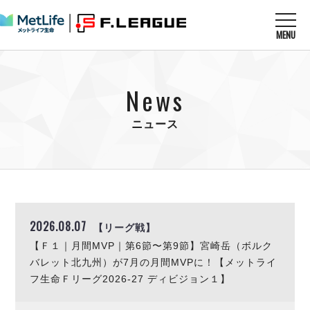
MENU
ニュースを読む
NEWS
News
すべてのニュース
試合を観る
MATCHES
リーグ戦
ニュース
リーグカップ
メットライフ生命Ｆ１リーグ
クラブを知る
CLUB
Ｆチャレンジリーグ
U-23選抜
試合日程
クラブ
メットライフ生命Ｆ１リーグ
チケットを買う
順位表
TICKET
チケット
戦績表
2026.08.07
【リーグ戦】
メディア情報
エスポラーダ北海道
警告・退場・出場停止選手
【Ｆ１｜月間MVP｜第6節〜第9節】宮崎岳（ボルク
フットサル日本代表
バルドラール浦安
アリーナ情報
ARENA
個人ランキング｜ゴール
バレット北九州）が7月の月間MVPに！【メットライ
その他
フウガドールすみだ
個人ランキング｜シュート
フ生命Ｆリーグ2026-27 ディビジョン１】
しながわシティ
個人ランキング｜シュート成功率
立川アスレティックFC