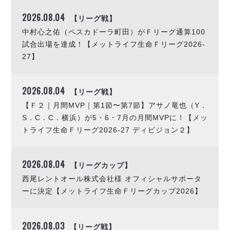
ヴォスクオーレ仙台
2026.08.04
マルバ水戸FC
【リーグ戦】
リガーレヴィア葛飾
中村心之佑（ペスカドーラ町田）がＦリーグ通算100
Y．S．C．C．横浜
試合出場を達成！【メットライフ生命Ｆリーグ2026-
27】
ヴィンセドール白山
アグレミーナ浜松
デウソン神戸
2026.08.04
【リーグ戦】
ポルセイド浜田
【Ｆ２｜月間MVP｜第1節〜第7節】アサノ竜也（Y．
ミラクルスマイル新居浜
S．C．C．横浜）が5・6・7月の月間MVPに！【メッ
トライフ生命Ｆリーグ2026-27 ディビジョン２】
2026.08.04
【リーグカップ】
西尾レントオール株式会社様 オフィシャルサポータ
ーに決定【メットライフ生命Ｆリーグカップ2026】
2026.08.03
【リーグ戦】