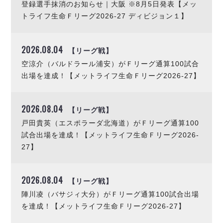
デウソン神戸
登録選手抹消のお知らせ｜大阪 ※8月5日発表【メッ
アリーナ情報
ポルセイド浜田
トライフ生命Ｆリーグ2026-27 ディビジョン１】
チケット情報
エスポラーダ北海道
ミラクルスマイル新居浜
過去の記録
バルドラール浦安
2026.08.04
【リーグ戦】
フウガドールすみだ
空涼介（バルドラール浦安）がＦリーグ通算100試合
しながわシティ
出場を達成！【メットライフ生命Ｆリーグ2026-27】
立川アスレティックFC
ペスカドーラ町田
湘南ベルマーレ
2026.08.04
【リーグ戦】
ボアルース長野
戸田貴英（エスポラーダ北海道）がＦリーグ通算100
FOLLOW US!
名古屋オーシャンズ
試合出場を達成！【メットライフ生命Ｆリーグ2026-
シュライカー大阪
27】
ボルクバレット北九州
バサジィ大分
2026.08.04
【リーグ戦】
陣川凌（バサジィ大分）がＦリーグ通算100試合出場
選手の通算記録（Ｆ２）
を達成！【メットライフ生命Ｆリーグ2026-27】