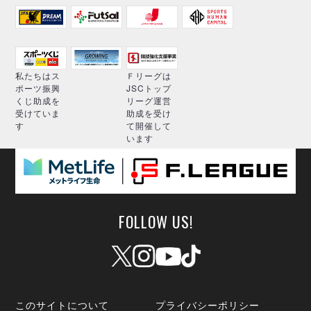
私たちはス
Ｆリーグは
ポーツ振興
JSCトップ
くじ助成を
リーグ運営
受けていま
助成を受け
す
て開催して
います
FOLLOW US!
このサイトについて
プライバシーポリシー