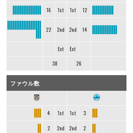
16
1st
1st
12
22
2nd
2nd
14
Ext
Ext
38
26
ファウル数
4
1st
1st
3
2
2nd
2nd
2