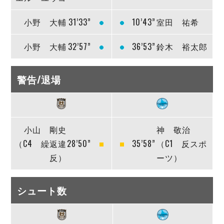
小野 大輔
31’33”
10’43”
室田 祐希
小野 大輔
32’57”
36’53”
鈴木 裕太郎
警告/退場
小山 剛史
神 敬治
（C4 繰返違
28’50”
35’58”
（C1 反スポ
反）
ーツ）
シュート数