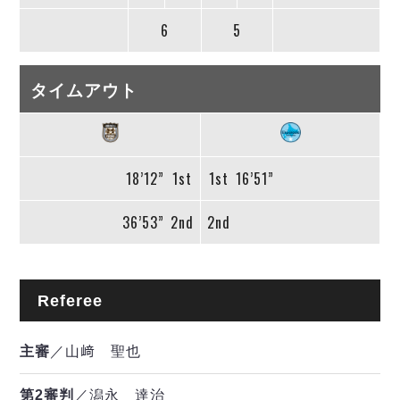
6
5
タイムアウト
18’12”
1st
1st
16’51”
36’53”
2nd
2nd
Referee
主審
／山﨑 聖也
第2審判
／潟永 達治