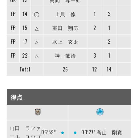
GK
12
高間 専一郎
FP
14
◯
上貝 修
1
3
FP
15
△
室田 翔伍
2
1
FP
17
△
水上 玄太
2
FP
22
△
神 敬治
3
1
Total
26
12
14
得点
山田 ラファ
06’59”
03’27”
高山 剛寛
エル ユウゴ