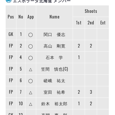
エスポラーダ北海道 メンバー
ヴォスクオーレ仙台
マルバ水戸FC
Shoots
リガーレヴィア葛飾
Pos
No
App
Name
Y．S．C．C．横浜
1st
2nd
Ext
ヴィンセドール白山
GK
1
◯
関口 優志
アグレミーナ浜松
デウソン神戸
FP
2
◯
高山 剛寛
2
2
ポルセイド浜田
FP
ミラクルスマイル新居浜
4
◯
石本 学
1
FP
5
△
笠間 慎也(C)
FP
6
◯
嵯峨 祐太
FP
7
△
室田 祐希
2
3
FP
10
△
鈴木 裕太郎
1
2