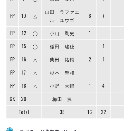
デウソン神戸
アリーナ情報
ポルセイド浜田
山田 ラファエ
チケット情報
FP
エスポラーダ北海道
10
△
8
7
ミラクルスマイル新居浜
ル ユウゴ
過去の記録
バルドラール浦安
フウガドールすみだ
FP
12
◯
小山 剛史
1
しながわシティ
FP
15
◯
稲田 瑞穂
1
立川アスレティックFC
ペスカドーラ町田
FP
16
△
柴田 祐輔
2
1
湘南ベルマーレ
ボアルース長野
FP
17
△
杉本 聖和
FOLLOW US!
名古屋オーシャンズ
FP
18
△
小野 大輔
1
4
シュライカー大阪
ボルクバレット北九州
GK
20
梅田 翼
バサジィ大分
Total
38
16
22
選手の通算記録（Ｆ２）