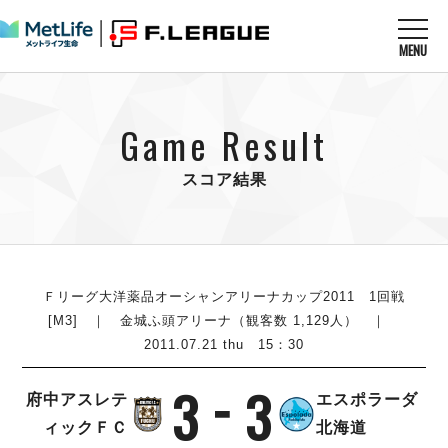
MENU
ニュースを読む
NEWS
Game Result
すべてのニュース
試合を観る
MATCHES
リーグ戦
スコア結果
リーグカップ
メットライフ生命Ｆ１リーグ
クラブを知る
CLUB
Ｆチャレンジリーグ
U-23選抜
試合日程
クラブ
メットライフ生命Ｆ１リーグ
チケットを買う
順位表
TICKET
Ｆリーグ大洋薬品オーシャンアリーナカップ2011 1回戦
チケット
戦績表
[M3] ｜ 金城ふ頭アリーナ（観客数 1,129人） ｜
メディア情報
エスポラーダ北海道
2011.07.21 thu 15：30
警告・退場・出場停止選手
フットサル日本代表
バルドラール浦安
アリーナ情報
ARENA
個人ランキング｜ゴール
その他
3
3
フウガドールすみだ
府中アスレテ
エスポラーダ
個人ランキング｜シュート
しながわシティ
ィックＦＣ
北海道
個人ランキング｜シュート成功率
立川アスレティックFC