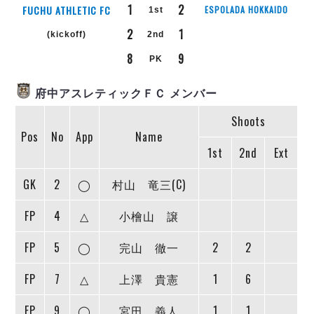
リーグ概要
ABOUT US
個人ランキング｜第2PK
1
2
FUCHU ATHLETIC FC
ESPOLADA HOKKAIDO
1st
ペスカドーラ町田
2
1
湘南ベルマーレ
(kickoff)
2nd
メットライフ生命Ｆ２リーグ
リーグ概要
過去の記録
ARCHIVE
ボアルース長野
8
9
PK
名古屋オーシャンズ
試合日程
日本フットサルリーグについて
過去の試合記録
府中アスレティックＦＣ メンバー
シュライカー大阪
プロジェクト
PROJECT
順位表
大会概要
ボルクバレット北九州
戦績表
リーグ要項
Shoots
01
ディビジョン1 試合記録
DIVISION
バサジィ大分
Pos
No
App
Name
警告・退場・出場停止選手
クラブライセンス関連
ABeam AWARD
ディビジョン2 試合記録
1st
2nd
Ext
個人ランキング｜ゴール
アリーナ観戦マナー&ルール
メットライフ生命Ｆ２リーグ
Ｆリーグカップ 試合記録
個人ランキング｜シュート
GK
2
◯
村山 竜三(C)
個人ランキング｜シュート成功率
リーグ統計データ
ヴォスクオーレ仙台
個人ランキング｜第2PK
FP
4
△
小檜山 譲
マルバ水戸FC
記念ゴール
リガーレヴィア葛飾
メットライフ生命Ｆリーグカップ 2026
FP
5
◯
完山 徹一
2
2
ハットトリック
Y．S．C．C．横浜
02
DIVISION
担当審判員
FP
7
△
上澤 貴憲
1
6
ヴィンセドール白山
試合日程・結果
アグレミーナ浜松
大会概要
選手の通算記録（Ｆ１）
FP
9
◯
宮田 義人
1
1