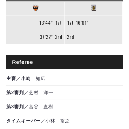
13’44”
1st
1st
16’01”
37’22”
2nd
2nd
Referee
主審
／小崎 知広
第2審判
／芝村 洋一
第3審判
／宮谷 直樹
タイムキーパー
／小林 裕之