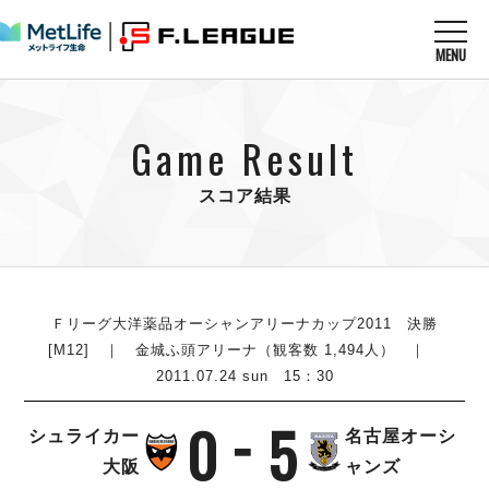
MENU
ニュースを読む
NEWS
Game Result
すべてのニュース
試合を観る
MATCHES
リーグ戦
スコア結果
リーグカップ
メットライフ生命Ｆ１リーグ
クラブを知る
CLUB
Ｆチャレンジリーグ
U-23選抜
試合日程
クラブ
メットライフ生命Ｆ１リーグ
チケットを買う
順位表
TICKET
Ｆリーグ大洋薬品オーシャンアリーナカップ2011 決勝
チケット
戦績表
[M12] ｜ 金城ふ頭アリーナ（観客数 1,494人） ｜
メディア情報
エスポラーダ北海道
2011.07.24 sun 15：30
警告・退場・出場停止選手
フットサル日本代表
バルドラール浦安
アリーナ情報
ARENA
個人ランキング｜ゴール
その他
0
5
フウガドールすみだ
シュライカー
名古屋オーシ
個人ランキング｜シュート
しながわシティ
大阪
ャンズ
個人ランキング｜シュート成功率
立川アスレティックFC