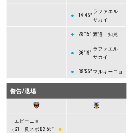
ラファエル
14’45”
サカイ
28’15”
渡邉 知晃
ラファエル
36’19”
サカイ
38’55”
マルキーニョ
警告/退場
エビーニョ
（C1 反スポ
02’56”