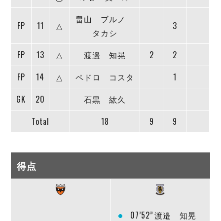
畠山 ブルノ
FP
11
△
3
タカシ
FP
13
△
渡邉 知晃
2
2
FP
14
△
ペドロ コスタ
1
GK
20
石黒 紘久
Total
18
9
9
得点
07’52”
渡邉 知晃