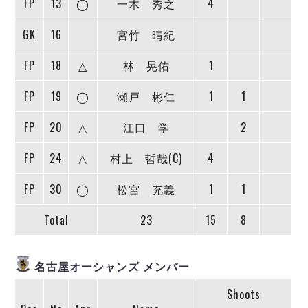
FP
13
◯
一木 秀之
4
デウソン神戸
アリーナ情報
ポルセイド浜田
チケット情報
GK
16
宮竹 晴紀
エスポラーダ北海道
ミラクルスマイル新居浜
過去の記録
バルドラール浦安
FP
18
△
林 晃佑
1
フウガドールすみだ
しながわシティ
FP
19
◯
瀬戸 彬仁
1
1
立川アスレティックFC
FP
20
△
江口 学
2
ペスカドーラ町田
湘南ベルマーレ
FP
24
△
村上 哲哉(C)
4
ボアルース長野
FOLLOW US!
名古屋オーシャンズ
FP
30
◯
松宮 充義
1
1
シュライカー大阪
Total
23
15
8
ボルクバレット北九州
バサジィ大分
名古屋オーシャンズ メンバー
選手の通算記録（Ｆ２）
Shoots