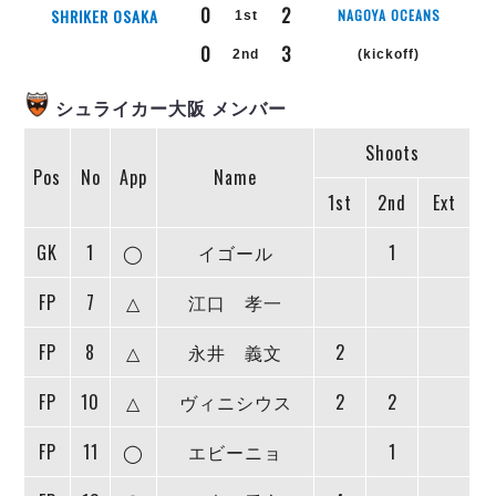
リーグ概要
ABOUT US
個人ランキング｜第2PK
0
2
SHRIKER OSAKA
NAGOYA OCEANS
1st
ペスカドーラ町田
0
3
湘南ベルマーレ
2nd
(kickoff)
メットライフ生命Ｆ２リーグ
リーグ概要
過去の記録
ARCHIVE
ボアルース長野
シュライカー大阪 メンバー
名古屋オーシャンズ
試合日程
日本フットサルリーグについて
過去の試合記録
シュライカー大阪
Shoots
プロジェクト
PROJECT
順位表
大会概要
Pos
No
App
Name
ボルクバレット北九州
戦績表
リーグ要項
01
1st
2nd
Ext
ディビジョン1 試合記録
DIVISION
バサジィ大分
警告・退場・出場停止選手
クラブライセンス関連
ABeam AWARD
ディビジョン2 試合記録
個人ランキング｜ゴール
アリーナ観戦マナー&ルール
GK
1
◯
イゴール
1
メットライフ生命Ｆ２リーグ
Ｆリーグカップ 試合記録
個人ランキング｜シュート
FP
7
△
江口 孝一
個人ランキング｜シュート成功率
リーグ統計データ
ヴォスクオーレ仙台
個人ランキング｜第2PK
FP
8
△
永井 義文
2
マルバ水戸FC
記念ゴール
リガーレヴィア葛飾
メットライフ生命Ｆリーグカップ 2026
FP
10
△
ヴィニシウス
2
2
ハットトリック
Y．S．C．C．横浜
02
DIVISION
担当審判員
ヴィンセドール白山
FP
11
◯
エビーニョ
1
試合日程・結果
アグレミーナ浜松
大会概要
選手の通算記録（Ｆ１）