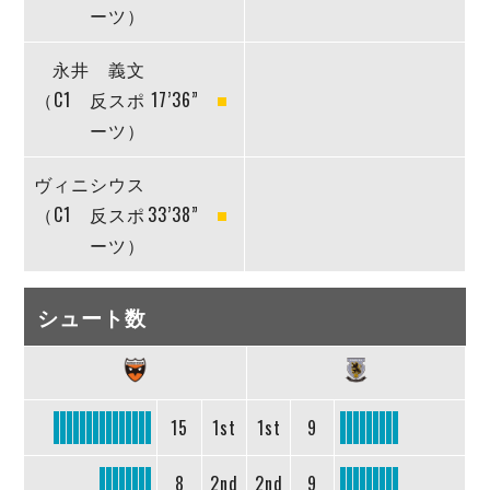
ーツ）
永井 義文
（C1 反スポ
17’36”
ーツ）
ヴィニシウス
（C1 反スポ
33’38”
ーツ）
シュート数
15
1st
1st
9
8
2nd
2nd
9