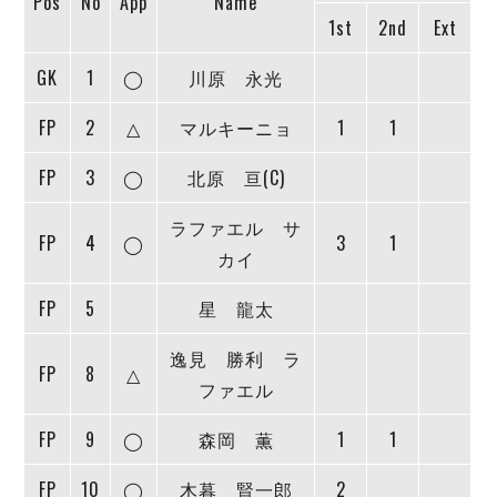
Pos
No
App
Name
ヴォスクオーレ仙台
1st
2nd
Ext
マルバ水戸FC
リガーレヴィア葛飾
GK
1
◯
川原 永光
Y．S．C．C．横浜
FP
ヴィンセドール白山
2
△
マルキーニョ
1
1
アグレミーナ浜松
FP
3
◯
北原 亘(C)
デウソン神戸
ポルセイド浜田
ラファエル サ
FP
4
◯
3
1
ミラクルスマイル新居浜
カイ
FP
5
星 龍太
逸見 勝利 ラ
FP
8
△
ファエル
FP
9
◯
森岡 薫
1
1
FP
10
◯
木暮 賢一郎
2