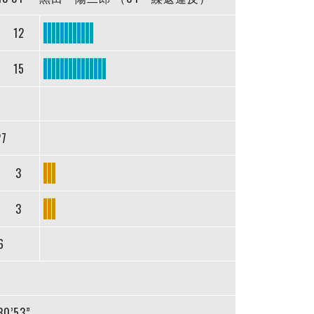
12
15
27
3
3
6
30’53”