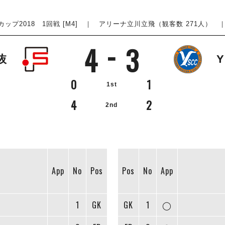
ップ2018 1回戦 [M4] ｜ アリーナ立川立飛（観客数 271人） ｜ 201
4
3
抜
0
1
1st
4
2
2nd
App
No
Pos
Pos
No
App
1
GK
GK
1
◯