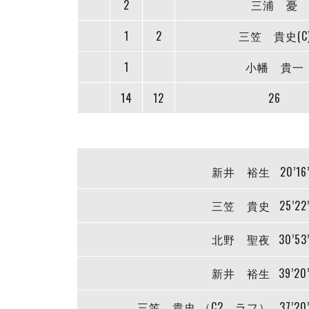
2
三浦 憂
1
2
三笠 貴史(C
1
小幡 貴一
14
12
26
新井 裕生
20’16
三笠 貴史
25’22
北野 聖夜
30’53
新井 裕生
39’20
三笠 貴史 （C2 ラフ）
37’20