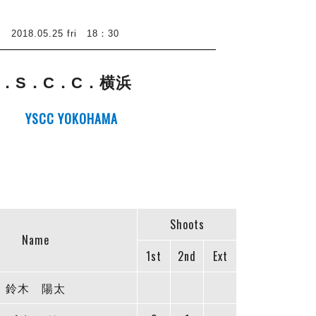
8.05.25 fri 18：30
Y．S．C．C．横浜
YSCC YOKOHAMA
Shoots
Name
1st
2nd
Ext
鈴木 陽太