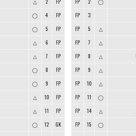
△
2
FP
FP
2
◯
◯
4
FP
FP
3
◯
5
FP
FP
5
△
△
6
FP
FP
7
△
△
7
FP
FP
8
△
◯
8
FP
FP
9
△
◯
9
FP
FP
10
△
△
10
FP
FP
11
◯
△
11
FP
FP
14
△
◯
12
GK
FP
15
◯