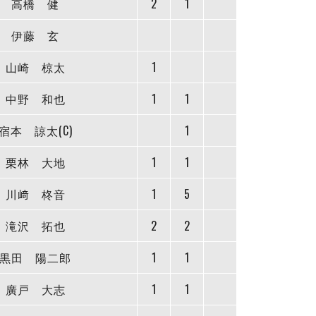
高橋 健
2
1
伊藤 玄
山崎 椋太
1
中野 和也
1
1
宿本 諒太(C)
1
栗林 大地
1
1
川﨑 柊音
1
5
滝沢 拓也
2
2
黒田 陽二郎
1
1
廣戸 大志
1
1