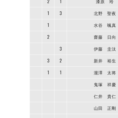
2
1
漆原 玲
1
3
北野 聖夜
1
水谷 颯真
2
齋藤 日向
3
伊藤 圭汰
3
2
新井 裕生
1
1
瀧澤 太将
鬼塚 祥慶
仁井 貴仁
山田 正剛