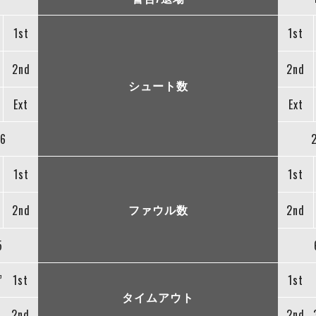
1st
1st
2nd
2nd
シュート数
Ext
Ext
6
1st
1st
ファウル数
2nd
2nd
5
”
1st
1st
タイムアウト
2nd
2nd