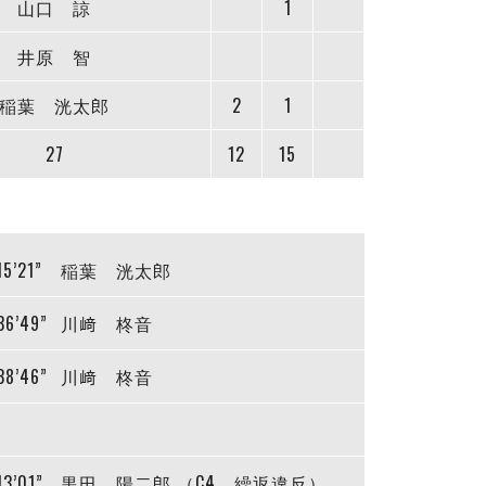
山口 諒
1
井原 智
稲葉 洸太郎
2
1
27
12
15
15’21”
稲葉 洸太郎
36’49”
川﨑 柊音
38’46”
川﨑 柊音
13’01”
黒田 陽二郎 （C4 繰返違反）