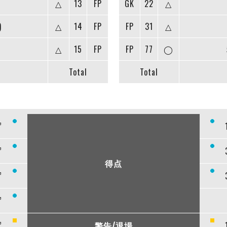
△
13
FP
GK
22
△
)
△
14
FP
FP
31
△
△
15
FP
FP
77
◯
Total
Total
”
”
得点
”
”
”
警告/退場