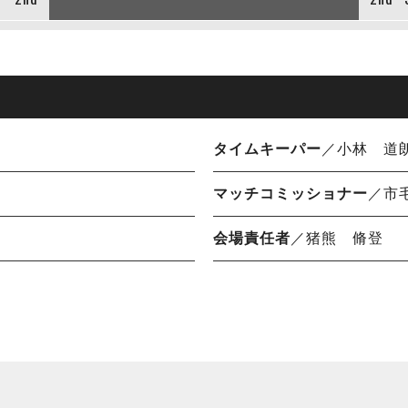
タイムキーパー
／小林 道
マッチコミッショナー
／市
会場責任者
／猪熊 脩登