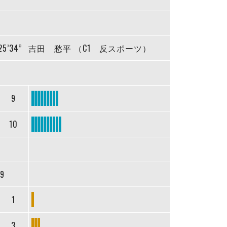
25’34”
吉田 愁平 （C1 反スポーツ）
9
10
19
1
3