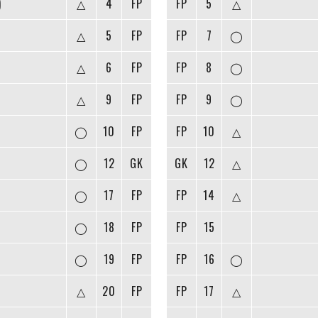
)
△
4
FP
FP
5
△
△
5
FP
FP
7
◯
△
6
FP
FP
8
◯
△
9
FP
FP
9
◯
◯
10
FP
FP
10
△
◯
12
GK
GK
12
△
◯
17
FP
FP
14
△
◯
18
FP
FP
15
◯
19
FP
FP
16
◯
△
20
FP
FP
17
△