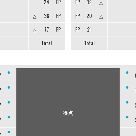
24
FP
FP
19
△
△
36
FP
FP
20
△
△
77
FP
FP
21
Total
Total
”
”
”
得点
”
”