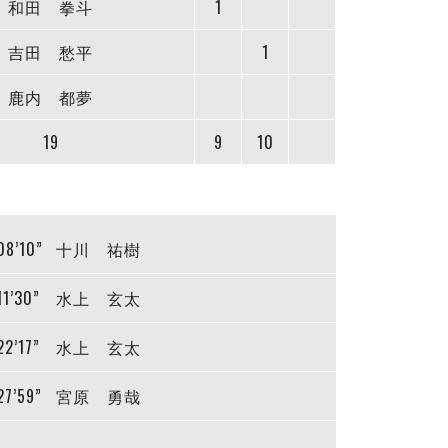
和田 拳斗
1
吉田 愁平
1
鹿内 都夢
19
9
10
08’10”
十川 祐樹
11’30”
水上 玄太
22’17”
水上 玄太
27’59”
宮原 勇哉