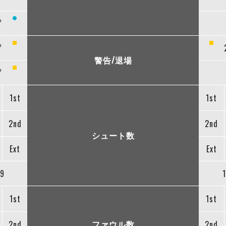
”
”
警告/退場
”
1st
1st
2nd
2nd
シュート数
Ext
Ext
9
1st
1st
ファウル数
2nd
2nd