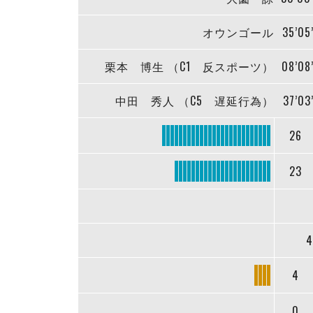
オウンゴール
35’05
栗本 博生 （C1 反スポーツ）
08’08
中田 秀人 （C5 遅延行為）
37’03
26
23
4
4
0