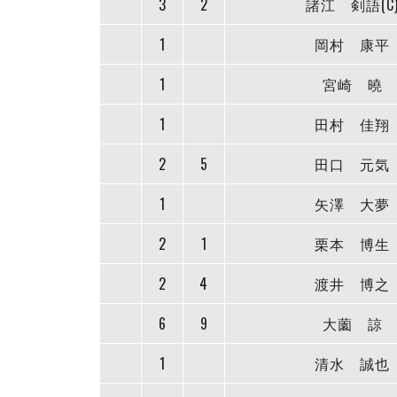
3
2
諸江 剣語(C
1
岡村 康平
1
宮崎 曉
1
田村 佳翔
2
5
田口 元気
1
矢澤 大夢
2
1
栗本 博生
2
4
渡井 博之
6
9
大薗 諒
1
清水 誠也