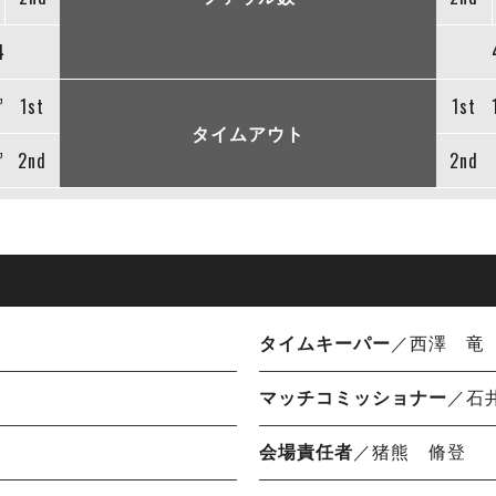
4
”
1st
1st
タイムアウト
”
2nd
2nd
タイムキーパー
／西澤 竜
マッチコミッショナー
／石
会場責任者
／猪熊 脩登