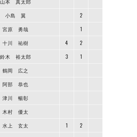
山本 真太郎
小島 翼
2
宮原 勇哉
1
十川 祐樹
4
2
鈴木 裕太郎
3
1
鶴岡 広之
阿部 恭也
津川 暢彰
木村 優太
水上 玄太
1
2