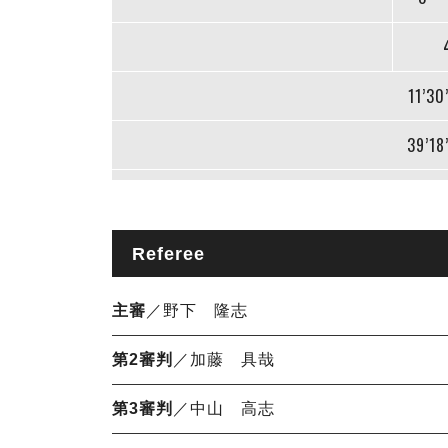
11’30
39’18
Referee
主審
／野下 隆志
第2審判
／加藤 具哉
第3審判
／中山 高志