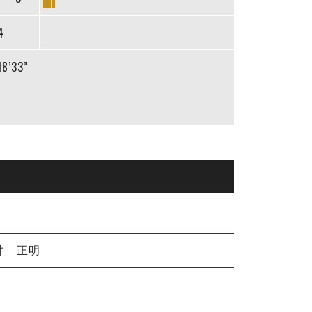
4
18’33”
井 正明