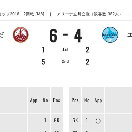
ップ2018 2回戦 [M8] ｜ アリーナ立川立飛（観客数 382人） ｜ 201
6
4
だ
1
2
1st
5
2
2nd
App
No
Pos
Pos
No
App
郎
1
GK
GK
1
◯