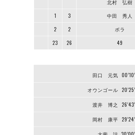
北村 弘樹
1
3
中田 秀人
2
2
ボラ
23
26
49
田口 元気
00’10
オウンゴール
20’25
渡井 博之
26’43
岡村 康平
29’24
大薗 諒
30’00