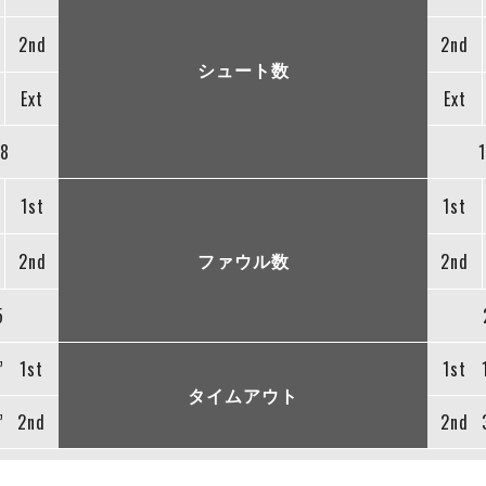
2nd
2nd
シュート数
Ext
Ext
8
1st
1st
ファウル数
2nd
2nd
5
”
1st
1st
タイムアウト
”
2nd
2nd