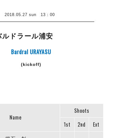
8.05.27 sun 13：00
バルドラール浦安
Bardral URAYASU
(kickoff)
Shoots
Name
1st
2nd
Ext