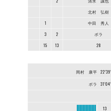
2
清水 誠也
北村 弘樹
1
中田 秀人
3
2
ボラ
15
13
28
岡村 康平
22’39
ボラ
31’04
13