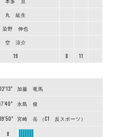
本多 亘
丸 紘生
染野 伸也
空 涼介
19
8
11
02’13”
加藤 竜馬
17’40”
永島 俊
39’50”
宮崎 岳 （C1 反スポーツ）
8