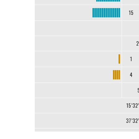
15
2
1
4
15’32
37’32