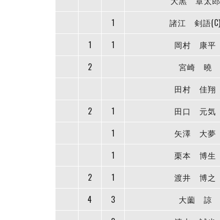
大黒 章太
1
諸江 剣語(C
1
1
岡村 康平
2
宮崎 曉
田村 佳翔
2
1
田口 元気
1
矢澤 大夢
1
栗本 博生
2
1
渡井 博之
4
3
大薗 諒