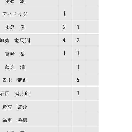
揚石 創
ディドゥダ
1
永島 俊
2
1
加藤 竜馬(C)
4
2
宮崎 岳
1
1
藤原 潤
1
青山 竜也
5
石田 健太郎
1
野村 啓介
福重 勝徳