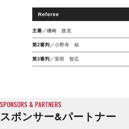
Referee
主審
／磯崎 政克
第2審判
／小野寺 祐
第3審判
／室田 智広
SPONSORS & PARTNERS
スポンサー&
パートナー