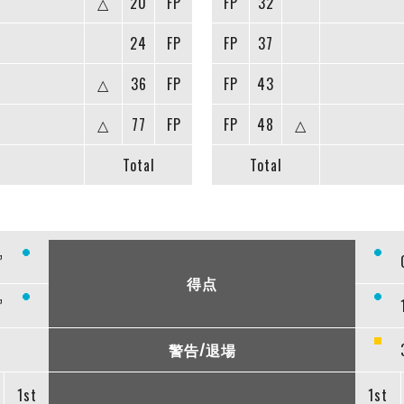
△
20
FP
FP
32
24
FP
FP
37
△
36
FP
FP
43
△
77
FP
FP
48
△
Total
Total
”
得点
”
警告/退場
1st
1st