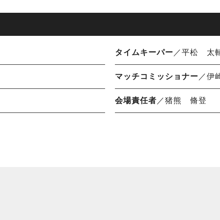
タイムキーパー
／平松 太
マッチコミッショナー
／伊
会場責任者
／猪熊 脩登