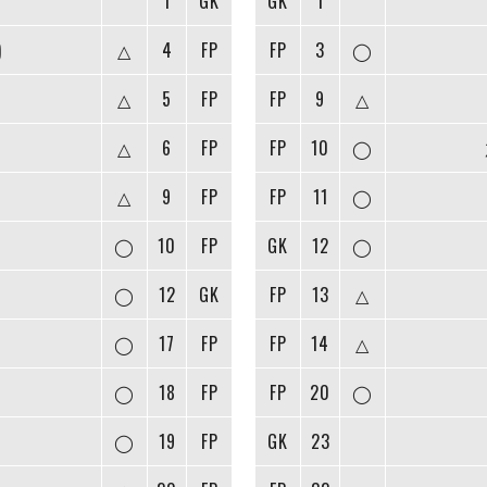
郎
1
GK
GK
1
)
△
4
FP
FP
3
◯
△
5
FP
FP
9
△
△
6
FP
FP
10
◯
△
9
FP
FP
11
◯
◯
10
FP
GK
12
◯
◯
12
GK
FP
13
△
◯
17
FP
FP
14
△
◯
18
FP
FP
20
◯
◯
19
FP
GK
23