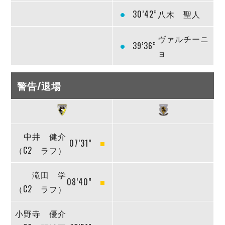
30’42”
八木 聖人
ヴァルチーニ
39’36”
ョ
警告/退場
中井 健介
07’31”
（C2 ラフ）
滝田 学
08’40”
（C2 ラフ）
小野寺 優介