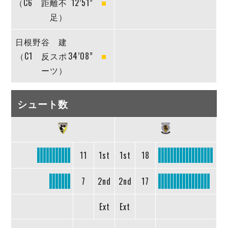
（C6 距離不
12’51”
足）
日根野谷 建
（C1 反スポ
34’08”
ーツ）
シュート数
11
1st
1st
18
7
2nd
2nd
17
Ext
Ext