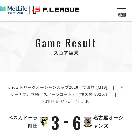
MENU
ニュースを読む
NEWS
Game Result
すべてのニュース
試合を観る
MATCHES
リーグ戦
スコア結果
リーグカップ
メットライフ生命Ｆ１リーグ
クラブを知る
CLUB
Ｆチャレンジリーグ
U-23選抜
試合日程
クラブ
メットライフ生命Ｆ１リーグ
チケットを買う
順位表
TICKET
sfida Ｆリーグオーシャンカップ2018 準決勝 [M19] ｜ ア
チケット
戦績表
リーナ立川立飛（スポーツコート）（観客数 502人） ｜
メディア情報
エスポラーダ北海道
2018.06.02 sat 15：30
警告・退場・出場停止選手
フットサル日本代表
バルドラール浦安
アリーナ情報
ARENA
個人ランキング｜ゴール
その他
3
6
フウガドールすみだ
ペスカドーラ
名古屋オーシ
個人ランキング｜シュート
しながわシティ
町田
ャンズ
個人ランキング｜シュート成功率
立川アスレティックFC