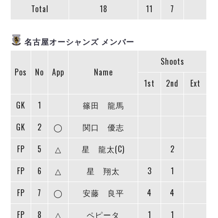
ヴォスクオーレ仙台
Total
18
11
7
マルバ水戸FC
リガーレヴィア葛飾
名古屋オーシャンズ メンバー
Y．S．C．C．横浜
ヴィンセドール白山
Shoots
アグレミーナ浜松
Pos
No
App
Name
デウソン神戸
1st
2nd
Ext
ポルセイド浜田
GK
1
篠田 龍馬
ミラクルスマイル新居浜
GK
2
◯
関口 優志
FP
5
△
星 龍太(C)
2
FP
6
△
星 翔太
3
1
FP
7
◯
安藤 良平
4
4
FP
8
△
ペピータ
1
1