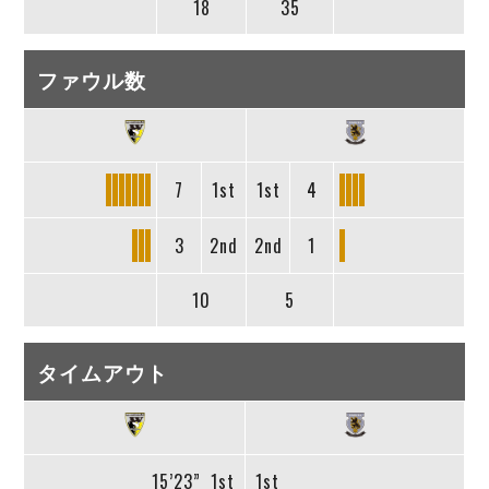
18
35
ファウル数
7
1st
1st
4
3
2nd
2nd
1
10
5
タイムアウト
15’23”
1st
1st