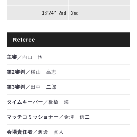
38’24”
2nd
2nd
Referee
主審
／向山 悟
第2審判
／横山 高志
第3審判
／田中 二郎
タイムキーパー
／板橋 海
マッチコミッショナー
／金澤 信二
会場責任者
／渡邊 眞人