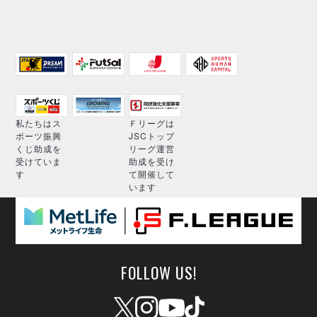
私たちはス
Ｆリーグは
ポーツ振興
JSCトップ
くじ助成を
リーグ運営
受けていま
助成を受け
す
て開催して
います
FOLLOW US!