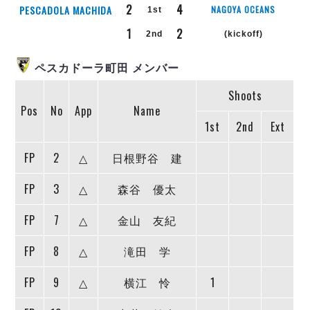
リーグ概要
ABOUT US
個人ランキング｜第2PK
2
4
PESCADOLA MACHIDA
NAGOYA OCEANS
1st
ペスカドーラ町田
1
2
湘南ベルマーレ
2nd
(kickoff)
メットライフ生命Ｆ２リーグ
リーグ概要
過去の記録
ARCHIVE
ボアルース長野
ペスカドーラ町田 メンバー
名古屋オーシャンズ
試合日程
日本フットサルリーグについて
過去の試合記録
シュライカー大阪
Shoots
プロジェクト
PROJECT
順位表
大会概要
Pos
No
App
Name
ボルクバレット北九州
戦績表
リーグ要項
01
1st
2nd
Ext
ディビジョン1 試合記録
DIVISION
バサジィ大分
警告・退場・出場停止選手
クラブライセンス関連
ABeam AWARD
ディビジョン2 試合記録
個人ランキング｜ゴール
アリーナ観戦マナー&ルール
FP
2
△
日根野谷 建
メットライフ生命Ｆ２リーグ
Ｆリーグカップ 試合記録
個人ランキング｜シュート
FP
3
△
森谷 優太
個人ランキング｜シュート成功率
リーグ統計データ
ヴォスクオーレ仙台
個人ランキング｜第2PK
FP
7
△
金山 友紀
マルバ水戸FC
記念ゴール
リガーレヴィア葛飾
メットライフ生命Ｆリーグカップ 2026
FP
8
△
滝田 学
ハットトリック
Y．S．C．C．横浜
02
DIVISION
担当審判員
ヴィンセドール白山
FP
9
△
横江 怜
1
試合日程・結果
アグレミーナ浜松
大会概要
選手の通算記録（Ｆ１）