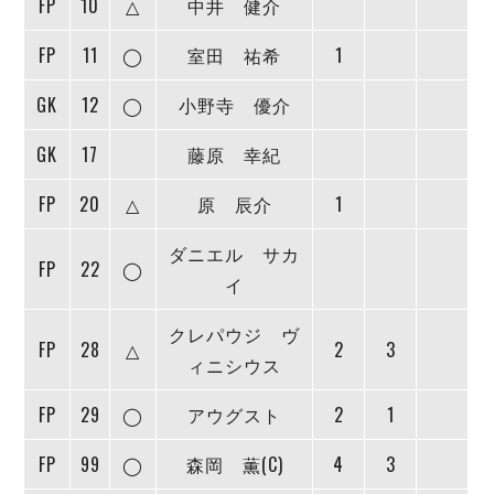
FP
10
△
中井 健介
デウソン神戸
アリーナ情報
ポルセイド浜田
チケット情報
FP
11
◯
室田 祐希
1
エスポラーダ北海道
ミラクルスマイル新居浜
過去の記録
バルドラール浦安
GK
12
◯
小野寺 優介
フウガドールすみだ
しながわシティ
GK
17
藤原 幸紀
立川アスレティックFC
FP
20
△
原 辰介
1
ペスカドーラ町田
湘南ベルマーレ
ダニエル サカ
ボアルース長野
FP
22
◯
イ
FOLLOW US!
名古屋オーシャンズ
シュライカー大阪
クレパウジ ヴ
FP
28
△
2
3
ボルクバレット北九州
ィニシウス
バサジィ大分
FP
29
◯
アウグスト
2
1
選手の通算記録（Ｆ２）
FP
99
◯
森岡 薫(C)
4
3