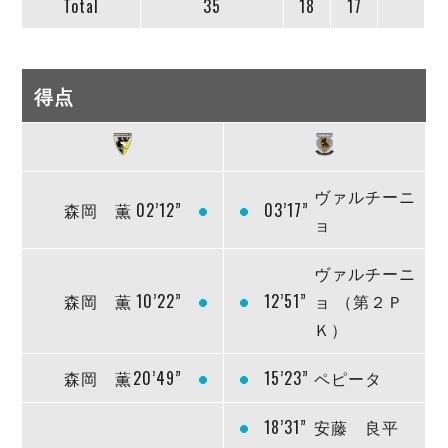
Total
35
18
17
得点
ヴァルチーニ
森岡 薫
02’12”
03’17”
ョ
ヴァルチーニ
森岡 薫
10’22”
12’51”
ョ （第２Ｐ
Ｋ）
森岡 薫
20’49”
15’23”
ペピータ
18’31”
安藤 良平