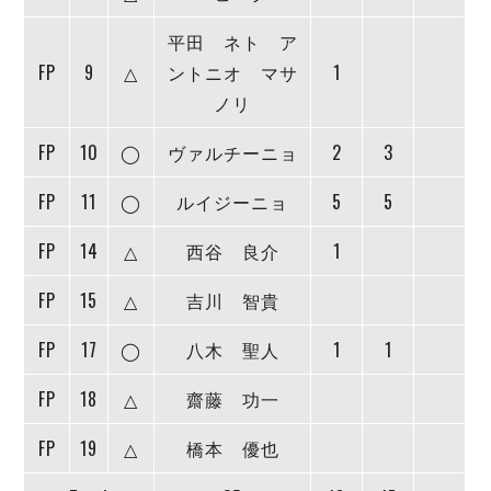
平田 ネト ア
FP
9
△
ントニオ マサ
1
ノリ
FP
10
◯
ヴァルチーニョ
2
3
FP
11
◯
ルイジーニョ
5
5
FP
14
△
西谷 良介
1
FP
15
△
吉川 智貴
FP
17
◯
八木 聖人
1
1
FP
18
△
齋藤 功一
FP
19
△
橋本 優也