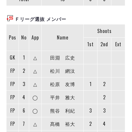
ヴォスクオーレ仙台
マルバ水戸FC
リガーレヴィア葛飾
Ｆリーグ選抜 メンバー
Y．S．C．C．横浜
Shoots
ヴィンセドール白山
Pos
No
App
Name
アグレミーナ浜松
1st
2nd
Ext
デウソン神戸
GK
1
△
田淵 広史
ポルセイド浜田
ミラクルスマイル新居浜
FP
2
△
松川 網汰
FP
3
△
松原 友博
1
2
FP
4
◯
平井 雅大
2
FP
6
◯
熊谷 利紀
3
3
FP
7
△
髙橋 裕大
2
4