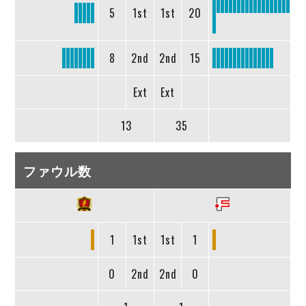
5
1st
1st
20
8
2nd
2nd
15
Ext
Ext
13
35
ファウル数
1
1st
1st
1
0
2nd
2nd
0