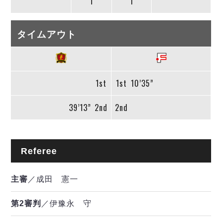
1
1
タイムアウト
1st
1st
10’35”
39’13”
2nd
2nd
Referee
主審
／成田 憲一
第2審判
／伊豫永 守