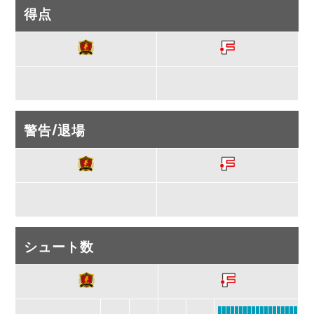
得点
警告/退場
シュート数