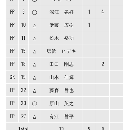
デウソン神戸
アリーナ情報
ポルセイド浜田
FP
9
◯
深江 晃好
1
4
チケット情報
エスポラーダ北海道
ミラクルスマイル新居浜
過去の記録
バルドラール浦安
FP
10
△
伊藤 広樹
1
フウガドールすみだ
FP
11
△
松木 裕功
しながわシティ
立川アスレティックFC
FP
15
△
塩浜 ヒデキ
ペスカドーラ町田
湘南ベルマーレ
FP
18
△
田口 剛志
2
ボアルース長野
FOLLOW US!
GK
19
△
山本 佳輝
名古屋オーシャンズ
シュライカー大阪
FP
22
△
藤森 哲也
ボルクバレット北九州
バサジィ大分
FP
23
◯
原山 英之
選手の通算記録（Ｆ２）
FP
27
△
有江 哲平
Total
13
5
8