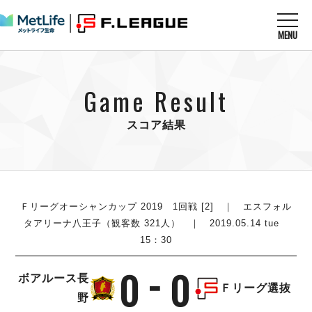
MENU
ニュースを読む
NEWS
Game Result
すべてのニュース
試合を観る
MATCHES
リーグ戦
スコア結果
リーグカップ
メットライフ生命Ｆ１リーグ
クラブを知る
CLUB
Ｆチャレンジリーグ
U-23選抜
試合日程
クラブ
メットライフ生命Ｆ１リーグ
チケットを買う
順位表
TICKET
Ｆリーグオーシャンカップ 2019 1回戦 [2] ｜ エスフォル
チケット
戦績表
タアリーナ八王子（観客数 321人） ｜ 2019.05.14 tue
メディア情報
エスポラーダ北海道
15：30
警告・退場・出場停止選手
フットサル日本代表
バルドラール浦安
アリーナ情報
ARENA
個人ランキング｜ゴール
その他
0
0
フウガドールすみだ
ボアルース長
個人ランキング｜シュート
Ｆリーグ選抜
しながわシティ
野
個人ランキング｜シュート成功率
立川アスレティックFC