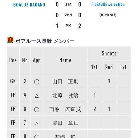
リーグ概要
ABOUT US
個人ランキング｜第2PK
0
0
BOALUZ NAGANO
F LEAGUE selection
1st
ペスカドーラ町田
0
0
湘南ベルマーレ
2nd
(kickoff)
メットライフ生命Ｆ２リーグ
リーグ概要
過去の記録
ARCHIVE
ボアルース長野
1
2
PK
名古屋オーシャンズ
試合日程
日本フットサルリーグについて
過去の試合記録
ボアルース長野 メンバー
シュライカー大阪
プロジェクト
PROJECT
順位表
大会概要
ボルクバレット北九州
戦績表
リーグ要項
Shoots
01
ディビジョン1 試合記録
DIVISION
バサジィ大分
Pos
No
App
Name
警告・退場・出場停止選手
クラブライセンス関連
ABeam AWARD
ディビジョン2 試合記録
1st
2nd
Ext
個人ランキング｜ゴール
アリーナ観戦マナー&ルール
メットライフ生命Ｆ２リーグ
Ｆリーグカップ 試合記録
個人ランキング｜シュート
GK
2
◯
山田 正剛
1
個人ランキング｜シュート成功率
リーグ統計データ
ヴォスクオーレ仙台
個人ランキング｜第2PK
FP
4
△
北原 健治
1
マルバ水戸FC
記念ゴール
リガーレヴィア葛飾
メットライフ生命Ｆリーグカップ 2026
FP
6
◯
西巻 広直(C)
2
1
ハットトリック
Y．S．C．C．横浜
02
DIVISION
担当審判員
FP
7
△
柴田 章仁
ヴィンセドール白山
試合日程・結果
アグレミーナ浜松
大会概要
選手の通算記録（Ｆ１）
FP
8
◯
花嶋 悠