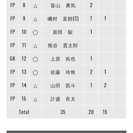
FP
8
△
畠山 勇気
2
FP
9
△
磯村 直樹(C)
7
1
FP
10
◯
新田 駿
1
FP
11
△
熊谷 貫太郎
GK
12
◯
上原 拓也
1
FP
13
◯
佐藤 玲惟
2
1
FP
14
△
山田 凱斗
1
2
FP
15
△
計盛 良太
Total
35
20
15