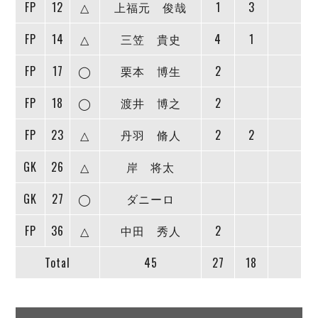
FP
12
△
上福元 俊哉
1
3
FP
14
△
三笠 貴史
4
1
FP
17
◯
栗本 博生
2
FP
18
◯
渡井 博之
2
FP
23
△
丹羽 脩人
2
2
GK
26
△
岸 将太
GK
27
◯
ダニーロ
FP
36
△
中田 秀人
2
Total
45
27
18