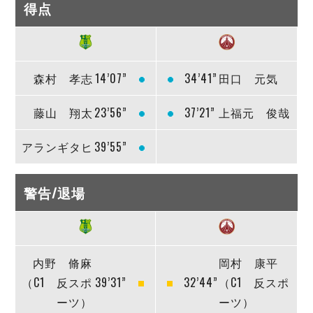
得点
森村 孝志
14’07”
34’41”
田口 元気
藤山 翔太
23’56”
37’21”
上福元 俊哉
アランギタヒ
39’55”
警告/退場
内野 脩麻
岡村 康平
（C1 反スポ
39’31”
32’44”
（C1 反スポ
ーツ）
ーツ）