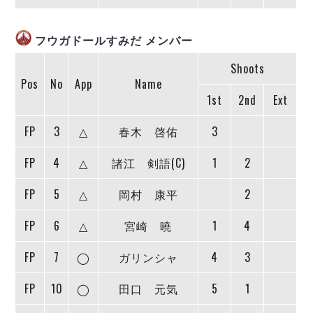
ヴォスクオーレ仙台
マルバ水戸FC
フウガドールすみだ メンバー
リガーレヴィア葛飾
Y．S．C．C．横浜
Shoots
ヴィンセドール白山
Pos
No
App
Name
アグレミーナ浜松
1st
2nd
Ext
デウソン神戸
FP
3
△
春木 啓佑
3
ポルセイド浜田
ミラクルスマイル新居浜
FP
4
△
諸江 剣語(C)
1
2
FP
5
△
岡村 康平
2
FP
6
△
宮崎 曉
1
4
FP
7
◯
ガリンシャ
4
3
FP
10
◯
田口 元気
5
1