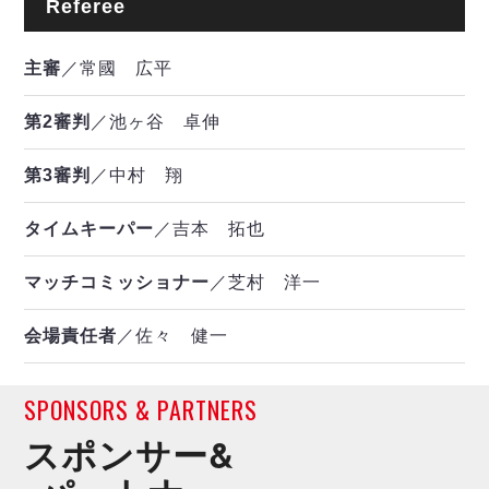
Referee
主審
／常國 広平
第2審判
／池ヶ谷 卓伸
第3審判
／中村 翔
タイムキーパー
／吉本 拓也
マッチコミッショナー
／芝村 洋一
会場責任者
／佐々 健一
SPONSORS & PARTNERS
スポンサー&