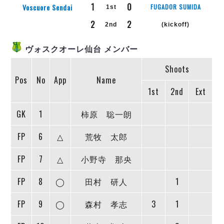
リーグ概要
ABOUT US
個人ランキング｜第2PK
1
0
Voscuore Sendai
FUGADOR SUMIDA
1st
ペスカドーラ町田
2
2
湘南ベルマーレ
2nd
(kickoff)
メットライフ生命Ｆ２リーグ
リーグ概要
過去の記録
ARCHIVE
ボアルース長野
ヴォスクオーレ仙台 メンバー
名古屋オーシャンズ
試合日程
日本フットサルリーグについて
過去の試合記録
シュライカー大阪
Shoots
プロジェクト
PROJECT
順位表
大会概要
Pos
No
App
Name
ボルクバレット北九州
戦績表
リーグ要項
01
1st
2nd
Ext
ディビジョン1 試合記録
DIVISION
バサジィ大分
警告・退場・出場停止選手
クラブライセンス関連
ABeam AWARD
ディビジョン2 試合記録
個人ランキング｜ゴール
アリーナ観戦マナー&ルール
GK
1
柿原 聡一朗
メットライフ生命Ｆ２リーグ
Ｆリーグカップ 試合記録
個人ランキング｜シュート
FP
6
△
荒牧 太郎
個人ランキング｜シュート成功率
リーグ統計データ
ヴォスクオーレ仙台
個人ランキング｜第2PK
FP
7
△
小野寺 那央
マルバ水戸FC
記念ゴール
リガーレヴィア葛飾
メットライフ生命Ｆリーグカップ 2026
FP
8
◯
田村 研人
1
ハットトリック
Y．S．C．C．横浜
02
DIVISION
担当審判員
ヴィンセドール白山
FP
9
◯
森村 孝志
3
1
試合日程・結果
アグレミーナ浜松
大会概要
選手の通算記録（Ｆ１）