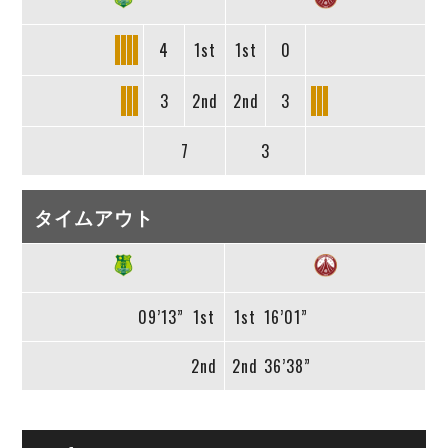
4
1st
1st
0
3
2nd
2nd
3
7
3
タイムアウト
09’13”
1st
1st
16’01”
2nd
2nd
36’38”