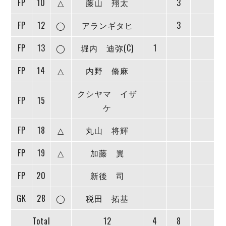
FP
10
△
藤山 翔太
3
デウソン神戸
アリーナ情報
ポルセイド浜田
チケット情報
FP
12
◯
アランギタヒ
3
エスポラーダ北海道
ミラクルスマイル新居浜
過去の記録
バルドラール浦安
FP
13
◯
堀内 迪弥(C)
1
フウガドールすみだ
しながわシティ
FP
14
△
内野 脩麻
立川アスレティックFC
クシヤマ イザ
ペスカドーラ町田
FP
15
ケ
湘南ベルマーレ
ボアルース長野
FP
18
△
丸山 将輝
FOLLOW US!
名古屋オーシャンズ
シュライカー大阪
FP
19
△
加藤 翼
ボルクバレット北九州
FP
20
新後 司
バサジィ大分
GK
28
◯
税田 拓基
選手の通算記録（Ｆ２）
Total
12
4
8