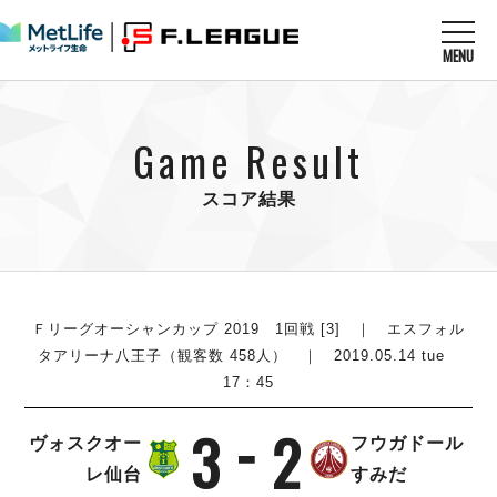
MENU
ニュースを読む
NEWS
Game Result
すべてのニュース
試合を観る
MATCHES
リーグ戦
スコア結果
リーグカップ
メットライフ生命Ｆ１リーグ
クラブを知る
CLUB
Ｆチャレンジリーグ
U-23選抜
試合日程
クラブ
メットライフ生命Ｆ１リーグ
チケットを買う
順位表
TICKET
Ｆリーグオーシャンカップ 2019 1回戦 [3] ｜ エスフォル
チケット
戦績表
タアリーナ八王子（観客数 458人） ｜ 2019.05.14 tue
メディア情報
エスポラーダ北海道
17：45
警告・退場・出場停止選手
フットサル日本代表
バルドラール浦安
アリーナ情報
ARENA
個人ランキング｜ゴール
その他
3
2
フウガドールすみだ
ヴォスクオー
フウガドール
個人ランキング｜シュート
しながわシティ
レ仙台
すみだ
個人ランキング｜シュート成功率
立川アスレティックFC