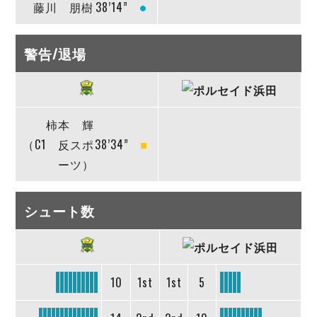
藤川 朋樹
38’14”
警告/退場
柿本 輝
（C1 反スポ
38’34”
ーツ）
シュート数
10
1st
1st
5