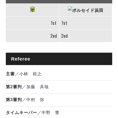
1st
1st
2nd
2nd
Referee
主審
／小林 裕之
第2審判
／加藤 具哉
第3審判
／中村 弥
タイムキーパー
／中野 豊