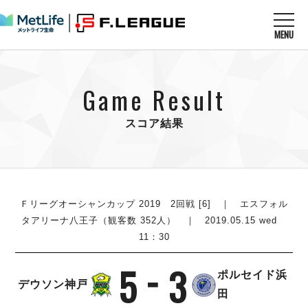
MENU
ニュースを読む
NEWS
Game Result
すべてのニュース
試合を観る
MATCHES
リーグ戦
スコア結果
リーグカップ
メットライフ生命Ｆ１リーグ
クラブを知る
CLUB
Ｆチャレンジリーグ
U-23選抜
試合日程
クラブ
メットライフ生命Ｆ１リーグ
チケットを買う
順位表
TICKET
Ｆリーグオーシャンカップ 2019 2回戦 [6] ｜ エスフォル
チケット
戦績表
タアリーナ八王子（観客数 352人） ｜ 2019.05.15 wed
メディア情報
エスポラーダ北海道
11：30
警告・退場・出場停止選手
フットサル日本代表
バルドラール浦安
アリーナ情報
ARENA
個人ランキング｜ゴール
その他
5
3
フウガドールすみだ
ポルセイド浜
個人ランキング｜シュート
デウソン神戸
しながわシティ
田
個人ランキング｜シュート成功率
立川アスレティックFC