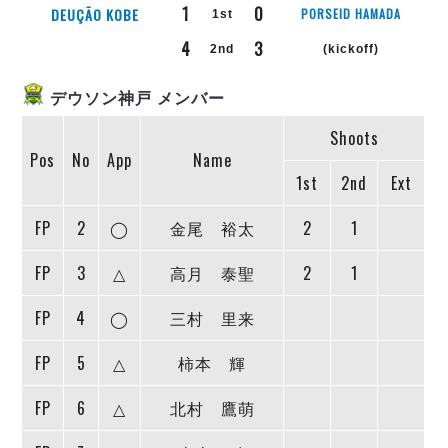
リーグ概要
ABOUT US
個人ランキング｜第2PK
1
0
DEUÇÃO KOBE
PORSEID HAMADA
1st
ペスカドーラ町田
4
3
湘南ベルマーレ
2nd
(kickoff)
メットライフ生命Ｆ２リーグ
リーグ概要
過去の記録
ARCHIVE
ボアルース長野
デウソン神戸 メンバー
名古屋オーシャンズ
試合日程
日本フットサルリーグについて
過去の試合記録
シュライカー大阪
Shoots
プロジェクト
PROJECT
順位表
大会概要
Pos
No
App
Name
ボルクバレット北九州
戦績表
リーグ要項
01
1st
2nd
Ext
ディビジョン1 試合記録
DIVISION
バサジィ大分
警告・退場・出場停止選手
クラブライセンス関連
ABeam AWARD
ディビジョン2 試合記録
個人ランキング｜ゴール
アリーナ観戦マナー&ルール
FP
2
◯
金尾 裕太
2
1
メットライフ生命Ｆ２リーグ
Ｆリーグカップ 試合記録
個人ランキング｜シュート
FP
3
△
高月 泰聖
2
1
個人ランキング｜シュート成功率
リーグ統計データ
ヴォスクオーレ仙台
個人ランキング｜第2PK
FP
4
◯
三村 里来
マルバ水戸FC
記念ゴール
リガーレヴィア葛飾
メットライフ生命Ｆリーグカップ 2026
FP
5
△
柿本 輝
ハットトリック
Y．S．C．C．横浜
02
DIVISION
担当審判員
ヴィンセドール白山
FP
6
△
北村 鷹萌
試合日程・結果
アグレミーナ浜松
大会概要
選手の通算記録（Ｆ１）