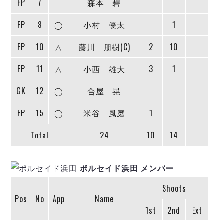
FP
7
森本 碧
デウソン神戸
アリーナ情報
ポルセイド浜田
チケット情報
FP
8
◯
小村 優太
1
エスポラーダ北海道
ミラクルスマイル新居浜
過去の記録
バルドラール浦安
FP
10
△
藤川 朋樹(C)
2
10
フウガドールすみだ
しながわシティ
FP
11
△
小西 雄大
3
1
立川アスレティックFC
GK
12
◯
合屋 晃
ペスカドーラ町田
湘南ベルマーレ
FP
15
◯
米谷 風磨
1
ボアルース長野
FOLLOW US!
名古屋オーシャンズ
Total
24
10
14
シュライカー大阪
ボルクバレット北九州
ポルセイド浜田 メンバー
バサジィ大分
Shoots
選手の通算記録（Ｆ２）
Pos
No
App
Name
1st
2nd
Ext