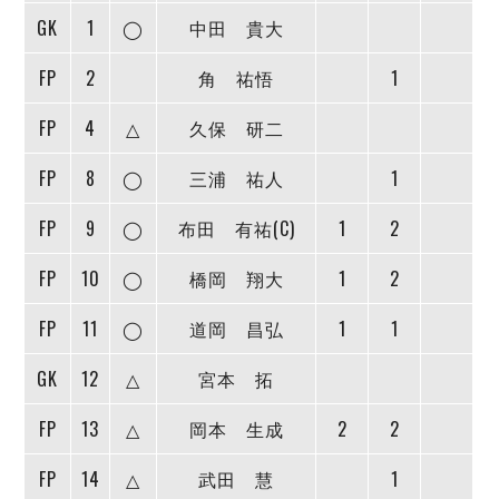
ヴォスクオーレ仙台
GK
1
◯
中田 貴大
マルバ水戸FC
リガーレヴィア葛飾
FP
2
角 祐悟
1
Y．S．C．C．横浜
FP
ヴィンセドール白山
4
△
久保 研二
アグレミーナ浜松
FP
8
◯
三浦 祐人
1
デウソン神戸
ポルセイド浜田
FP
9
◯
布田 有祐(C)
1
2
ミラクルスマイル新居浜
FP
10
◯
橋岡 翔大
1
2
FP
11
◯
道岡 昌弘
1
1
GK
12
△
宮本 拓
FP
13
△
岡本 生成
2
2
FP
14
△
武田 慧
1