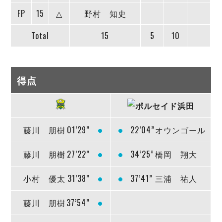
FP
15
△
野村 知史
Total
15
5
10
得点
藤川 朋樹
01’29”
22’04”
オウンゴール
藤川 朋樹
27’22”
34’25”
橋岡 翔大
小村 優太
31’38”
37’41”
三浦 祐人
藤川 朋樹
37’54”