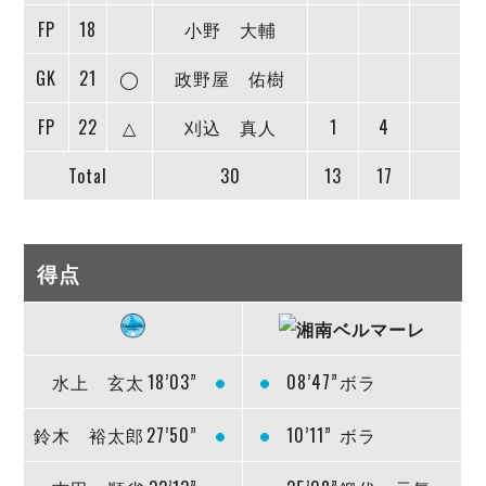
FP
18
小野 大輔
GK
21
◯
政野屋 佑樹
FP
22
△
刈込 真人
1
4
Total
30
13
17
得点
水上 玄太
18’03”
08’47”
ボラ
鈴木 裕太郎
27’50”
10’11”
ボラ