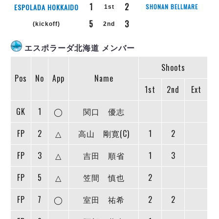
リーグ概要
ABOUT US
個人ランキング｜第2PK
1
2
ESPOLADA HOKKAIDO
SHONAN BELLMARE
1st
ペスカドーラ町田
5
3
湘南ベルマーレ
(kickoff)
2nd
メットライフ生命Ｆ２リーグ
リーグ概要
過去の記録
ARCHIVE
ボアルース長野
エスポラーダ北海道 メンバー
名古屋オーシャンズ
試合日程
日本フットサルリーグについて
過去の試合記録
シュライカー大阪
Shoots
プロジェクト
PROJECT
順位表
大会概要
Pos
No
App
Name
ボルクバレット北九州
戦績表
リーグ要項
01
1st
2nd
Ext
ディビジョン1 試合記録
DIVISION
バサジィ大分
警告・退場・出場停止選手
クラブライセンス関連
ABeam AWARD
ディビジョン2 試合記録
個人ランキング｜ゴール
アリーナ観戦マナー&ルール
GK
1
◯
関口 優志
メットライフ生命Ｆ２リーグ
Ｆリーグカップ 試合記録
個人ランキング｜シュート
FP
2
△
高山 剛寛(C)
1
2
個人ランキング｜シュート成功率
リーグ統計データ
ヴォスクオーレ仙台
個人ランキング｜第2PK
FP
3
△
吉田 順省
1
3
マルバ水戸FC
記念ゴール
リガーレヴィア葛飾
メットライフ生命Ｆリーグカップ 2026
FP
5
△
笠間 慎也
2
ハットトリック
Y．S．C．C．横浜
02
DIVISION
担当審判員
ヴィンセドール白山
FP
7
◯
室田 祐希
2
2
試合日程・結果
アグレミーナ浜松
大会概要
選手の通算記録（Ｆ１）