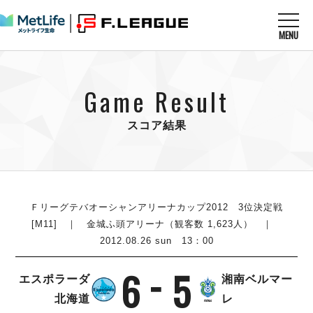
MENU
ニュースを読む
NEWS
Game Result
すべてのニュース
試合を観る
MATCHES
リーグ戦
スコア結果
リーグカップ
メットライフ生命Ｆ１リーグ
クラブを知る
CLUB
Ｆチャレンジリーグ
U-23選抜
試合日程
クラブ
メットライフ生命Ｆ１リーグ
チケットを買う
順位表
TICKET
Ｆリーグテバオーシャンアリーナカップ2012 3位決定戦
チケット
戦績表
[M11] ｜ 金城ふ頭アリーナ（観客数 1,623人） ｜
メディア情報
エスポラーダ北海道
2012.08.26 sun 13：00
警告・退場・出場停止選手
フットサル日本代表
バルドラール浦安
アリーナ情報
ARENA
個人ランキング｜ゴール
その他
6
5
フウガドールすみだ
エスポラーダ
湘南ベルマー
個人ランキング｜シュート
しながわシティ
北海道
レ
個人ランキング｜シュート成功率
立川アスレティックFC