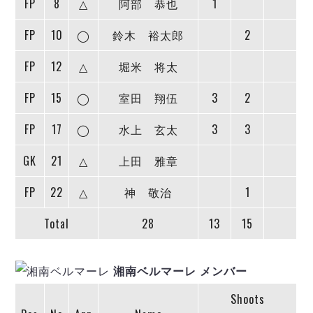
FP
8
△
阿部 恭也
1
デウソン神戸
アリーナ情報
ポルセイド浜田
チケット情報
FP
10
◯
鈴木 裕太郎
2
エスポラーダ北海道
ミラクルスマイル新居浜
過去の記録
バルドラール浦安
FP
12
△
堀米 将太
フウガドールすみだ
しながわシティ
FP
15
◯
室田 翔伍
3
2
立川アスレティックFC
FP
17
◯
水上 玄太
3
3
ペスカドーラ町田
湘南ベルマーレ
GK
21
△
上田 雅章
ボアルース長野
FOLLOW US!
名古屋オーシャンズ
FP
22
△
神 敬治
1
シュライカー大阪
Total
28
13
15
ボルクバレット北九州
バサジィ大分
湘南ベルマーレ メンバー
選手の通算記録（Ｆ２）
Shoots