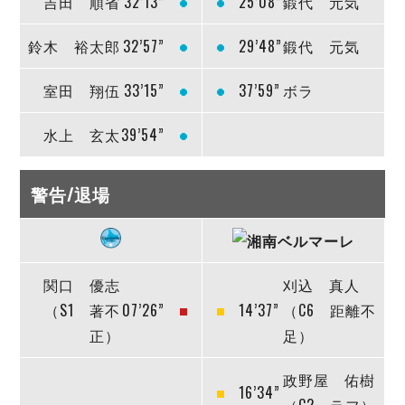
吉田 順省
32’13”
25’08”
鍛代 元気
鈴木 裕太郎
32’57”
29’48”
鍛代 元気
室田 翔伍
33’15”
37’59”
ボラ
水上 玄太
39’54”
警告/退場
関口 優志
刈込 真人
（S1 著不
07’26”
14’37”
（C6 距離不
正）
足）
政野屋 佑樹
16’34”