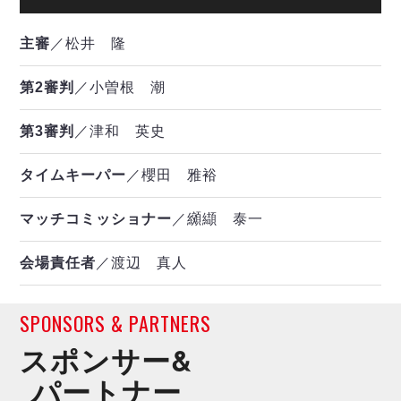
主審
／松井 隆
第2審判
／小曽根 潮
第3審判
／津和 英史
タイムキーパー
／櫻田 雅裕
マッチコミッショナー
／纐纈 泰一
会場責任者
／渡辺 真人
SPONSORS & PARTNERS
スポンサー&
パートナー