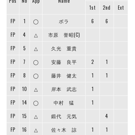
Pos
No
App
Name
ヴォスクオーレ仙台
1st
2nd
Ext
マルバ水戸FC
リガーレヴィア葛飾
FP
1
◯
ボラ
6
6
Y．S．C．C．横浜
FP
ヴィンセドール白山
4
△
市原 誉昭(C)
アグレミーナ浜松
FP
5
△
久光 重貴
デウソン神戸
ポルセイド浜田
FP
7
◯
安藤 良平
2
1
ミラクルスマイル新居浜
FP
8
◯
藤井 健太
1
1
FP
10
△
岸本 武志
1
FP
14
◯
中村 猛
1
FP
15
△
鍛代 元気
4
FP
16
△
佐々木 諒
1
1