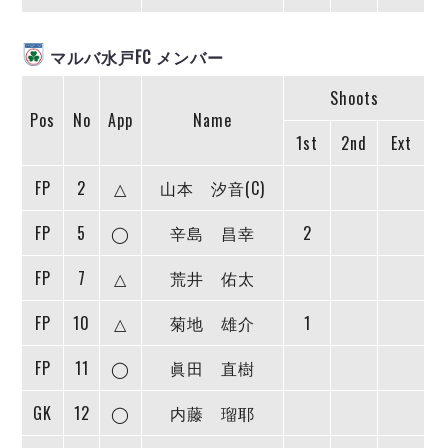
ヴォスクオーレ仙台
マルバ水戸FC
マルバ水戸FC メンバー
リガーレヴィア葛飾
Y．S．C．C．横浜
Shoots
ヴィンセドール白山
Pos
No
App
Name
アグレミーナ浜松
1st
2nd
Ext
デウソン神戸
FP
2
△
山本 汐音(C)
ポルセイド浜田
ミラクルスマイル新居浜
FP
5
◯
辛島 昌幸
2
FP
7
△
荒井 佑太
FP
10
△
菊地 雄介
1
FP
11
◯
眞田 直樹
GK
12
◯
内藤 瑠耶