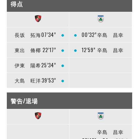
得点
長坂 拓海
07’34”
00’32”
辛島 昌幸
東出 脩椰
22’17”
12’59”
辛島 昌幸
伊東 陽希
25’34”
大島 旺洋
39’53”
警告/退場
辛島 昌幸