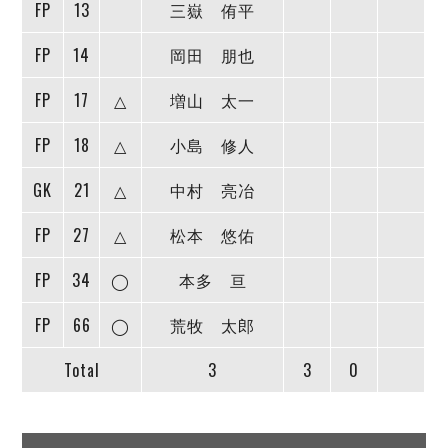
FP
13
三嶽 侑平
FP
14
岡田 朋也
FP
17
△
増山 太一
FP
18
△
小島 修人
GK
21
△
中村 亮冶
FP
27
△
松本 悠佑
FP
34
◯
本多 亘
FP
66
◯
荒牧 太郎
Total
3
3
0