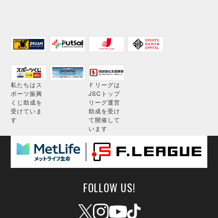
私たちはス
Ｆリーグは
ポーツ振興
JSCトップ
くじ助成を
リーグ運営
受けていま
助成を受け
す
て開催して
います
FOLLOW US!