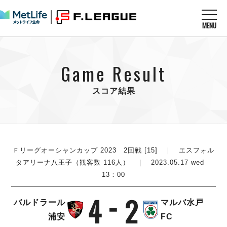
MENU
ニュースを読む
NEWS
Game Result
すべてのニュース
試合を観る
MATCHES
リーグ戦
スコア結果
リーグカップ
メットライフ生命Ｆ１リーグ
クラブを知る
CLUB
Ｆチャレンジリーグ
U-23選抜
試合日程
クラブ
メットライフ生命Ｆ１リーグ
チケットを買う
順位表
TICKET
Ｆリーグオーシャンカップ 2023 2回戦 [15] ｜ エスフォル
チケット
戦績表
タアリーナ八王子（観客数 116人） ｜ 2023.05.17 wed
メディア情報
エスポラーダ北海道
13：00
警告・退場・出場停止選手
フットサル日本代表
バルドラール浦安
アリーナ情報
ARENA
個人ランキング｜ゴール
その他
4
2
フウガドールすみだ
バルドラール
マルバ水戸
個人ランキング｜シュート
しながわシティ
浦安
FC
個人ランキング｜シュート成功率
立川アスレティックFC