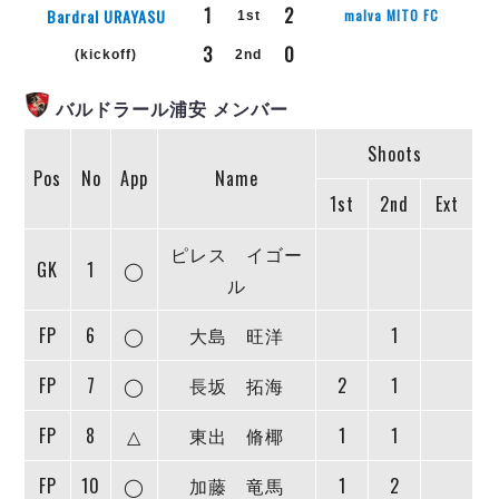
リーグ概要
ABOUT US
個人ランキング｜第2PK
1
2
Bardral URAYASU
malva MITO FC
1st
ペスカドーラ町田
3
0
湘南ベルマーレ
(kickoff)
2nd
メットライフ生命Ｆ２リーグ
リーグ概要
過去の記録
ARCHIVE
ボアルース長野
バルドラール浦安 メンバー
名古屋オーシャンズ
試合日程
日本フットサルリーグについて
過去の試合記録
シュライカー大阪
Shoots
プロジェクト
PROJECT
順位表
大会概要
Pos
No
App
Name
ボルクバレット北九州
戦績表
リーグ要項
01
1st
2nd
Ext
ディビジョン1 試合記録
DIVISION
バサジィ大分
警告・退場・出場停止選手
クラブライセンス関連
ABeam AWARD
ディビジョン2 試合記録
個人ランキング｜ゴール
アリーナ観戦マナー&ルール
ピレス イゴー
メットライフ生命Ｆ２リーグ
Ｆリーグカップ 試合記録
GK
1
◯
個人ランキング｜シュート
ル
個人ランキング｜シュート成功率
リーグ統計データ
ヴォスクオーレ仙台
FP
6
◯
大島 旺洋
1
個人ランキング｜第2PK
マルバ水戸FC
記念ゴール
FP
7
◯
長坂 拓海
2
1
リガーレヴィア葛飾
メットライフ生命Ｆリーグカップ 2026
ハットトリック
Y．S．C．C．横浜
02
FP
8
△
東出 脩椰
1
1
DIVISION
担当審判員
ヴィンセドール白山
試合日程・結果
アグレミーナ浜松
大会概要
FP
10
◯
加藤 竜馬
1
2
選手の通算記録（Ｆ１）