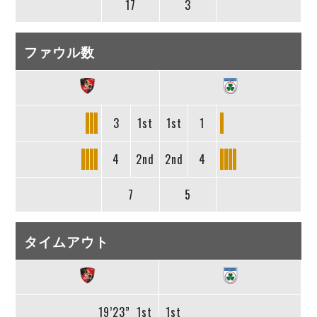
17
3
ファウル数
3
1st
1st
1
4
2nd
2nd
4
7
5
タイムアウト
19’23”
1st
1st