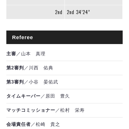
2nd
2nd
34’24”
Referee
主審
／山本 真理
第2審判
／川西 佑典
第3審判
／小谷 晏佑武
タイムキーパー
／原田 豊久
マッチコミッショナー
／松村 栄寿
会場責任者
／松崎 貴之