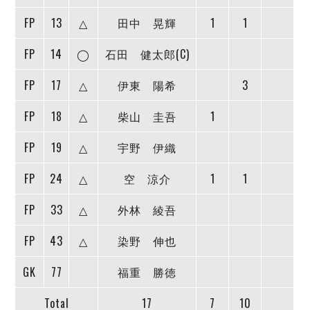
デウソン神戸
アリーナ情報
FP
13
△
田中 晃輝
1
1
ポルセイド浜田
チケット情報
エスポラーダ北海道
ミラクルスマイル新居浜
過去の記録
FP
14
◯
石田 健太郎(C)
バルドラール浦安
フウガドールすみだ
FP
17
△
伊東 陽希
3
しながわシティ
立川アスレティックFC
FP
18
△
柴山 圭吾
1
ペスカドーラ町田
FP
19
△
宇野 伊織
湘南ベルマーレ
ボアルース長野
FP
24
△
空 涼介
1
1
FOLLOW US!
名古屋オーシャンズ
シュライカー大阪
FP
33
△
外林 綾吾
ボルクバレット北九州
FP
43
△
染野 伸也
バサジィ大分
GK
77
福重 勝徳
選手の通算記録（Ｆ２）
Total
17
7
10