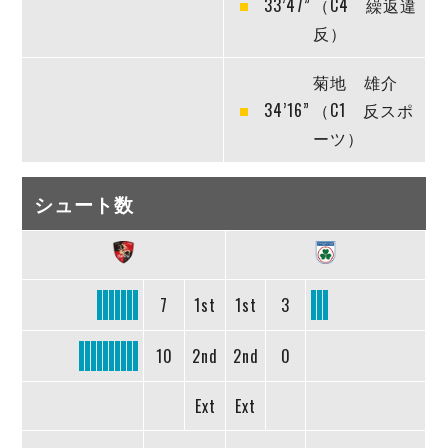
33’47”
（C4 繰返違
反）
菊地 雄介
34’16”
（C1 反スポ
ーツ）
シュート数
7
1st
1st
3
10
2nd
2nd
0
Ext
Ext