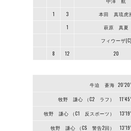
中澤 航
1
3
本田 真琉虎
1
萩原 真夏
フィウーザ(C
8
12
20
牛迫 蒼海
20’20
牧野 謙心 （C2 ラフ）
11’45
牧野 謙心 （C1 反スポーツ）
13’19
牧野 謙心 （CS 警告2回）
13’19