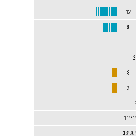
12
8
2
3
3
16’51
38’30