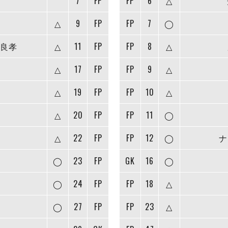
7
FP
FP
6
△
△
9
FP
FP
7
◯
良孝
△
11
FP
FP
8
△
△
17
FP
FP
9
△
△
19
FP
FP
10
△
△
20
FP
FP
11
◯
△
22
FP
FP
12
◯
ナ
◯
23
FP
GK
16
◯
◯
24
FP
FP
18
△
◯
27
FP
FP
23
△