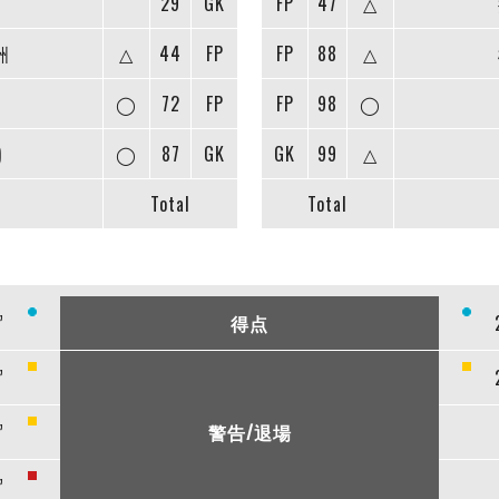
29
GK
FP
47
△
洲
△
44
FP
FP
88
△
◯
72
FP
FP
98
◯
)
◯
87
GK
GK
99
△
Total
Total
”
得点
”
”
警告/退場
”