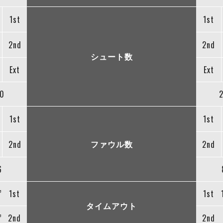
1st
1st
2nd
2nd
シュート数
Ext
Ext
0
1st
1st
ファウル数
2nd
2nd
6
”
1st
1st
タイムアウト
”
2nd
2nd