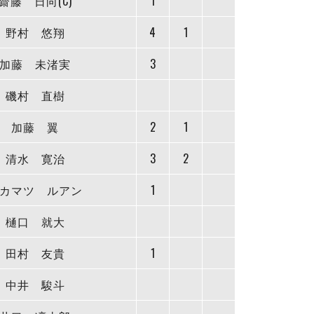
齋藤 日向(C)
1
野村 悠翔
4
1
加藤 未渚実
3
磯村 直樹
加藤 翼
2
1
清水 寛治
3
2
カマツ ルアン
1
樋口 就大
田村 友貴
1
中井 駿斗