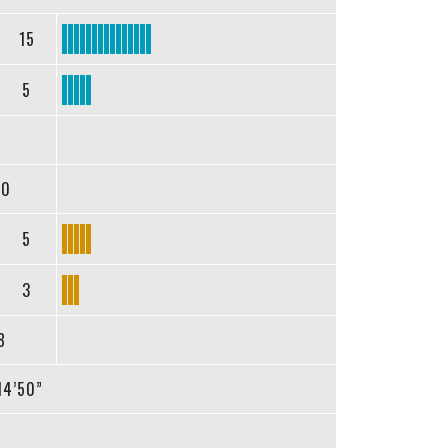
15
5
20
5
3
8
14’50”