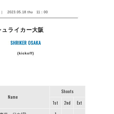
23.05.18 thu 11：00
シュライカー大阪
SHRIKER OSAKA
(kickoff)
Shoots
Name
1st
2nd
Ext