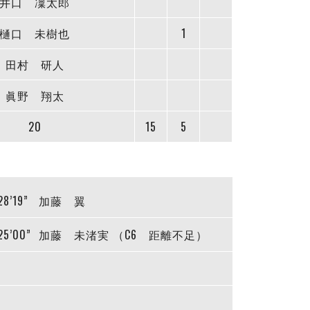
井口 凜太郎
樋口 未樹也
1
田村 研人
眞野 翔太
20
15
5
28’19”
加藤 翼
25’00”
加藤 未渚実 （C6 距離不足）