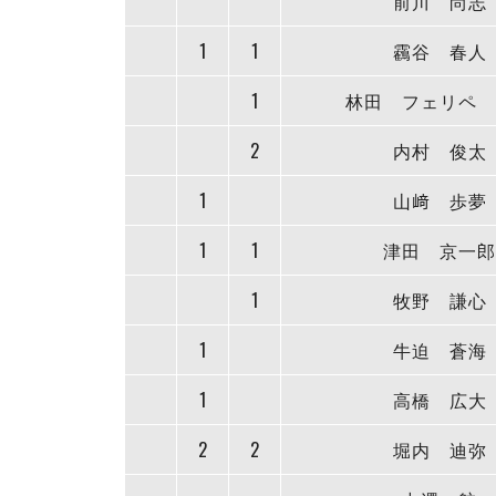
前川 尚志
1
1
靏谷 春人
1
林田 フェリペ 
2
内村 俊太
1
山﨑 歩夢
1
1
津田 京一郎
1
牧野 謙心
1
牛迫 蒼海
1
高橋 広大
2
2
堀内 迪弥