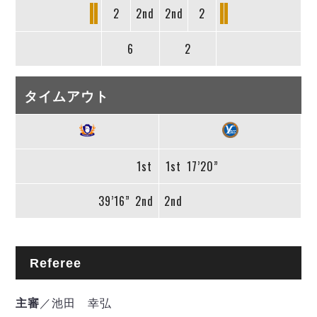
2
2nd
2nd
2
6
2
タイムアウト
1st
1st
17’20”
39’16”
2nd
2nd
Referee
主審
／池田 幸弘