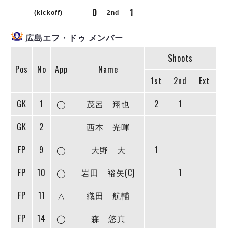
リーグ概要
ABOUT US
個人ランキング｜第2PK
0
1
ペスカドーラ町田
(kickoff)
2nd
湘南ベルマーレ
メットライフ生命Ｆ２リーグ
リーグ概要
過去の記録
ARCHIVE
広島エフ・ドゥ メンバー
ボアルース長野
名古屋オーシャンズ
Shoots
試合日程
日本フットサルリーグについて
過去の試合記録
シュライカー大阪
Pos
No
App
Name
プロジェクト
PROJECT
順位表
大会概要
1st
2nd
Ext
ボルクバレット北九州
戦績表
リーグ要項
01
ディビジョン1 試合記録
DIVISION
バサジィ大分
警告・退場・出場停止選手
クラブライセンス関連
ABeam AWARD
GK
1
◯
茂呂 翔也
2
1
ディビジョン2 試合記録
個人ランキング｜ゴール
アリーナ観戦マナー&ルール
メットライフ生命Ｆ２リーグ
Ｆリーグカップ 試合記録
GK
2
西本 光暉
個人ランキング｜シュート
個人ランキング｜シュート成功率
リーグ統計データ
ヴォスクオーレ仙台
FP
9
◯
大野 大
1
個人ランキング｜第2PK
マルバ水戸FC
FP
10
◯
岩田 裕矢(C)
1
記念ゴール
リガーレヴィア葛飾
メットライフ生命Ｆリーグカップ 2026
ハットトリック
Y．S．C．C．横浜
02
FP
11
△
織田 航輔
DIVISION
担当審判員
ヴィンセドール白山
試合日程・結果
アグレミーナ浜松
FP
14
◯
森 悠真
大会概要
選手の通算記録（Ｆ１）