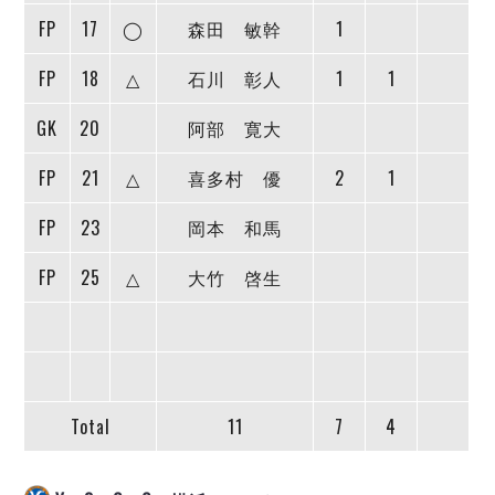
デウソン神戸
アリーナ情報
FP
17
◯
森田 敏幹
1
ポルセイド浜田
チケット情報
エスポラーダ北海道
ミラクルスマイル新居浜
過去の記録
FP
18
△
石川 彰人
1
1
バルドラール浦安
フウガドールすみだ
GK
20
阿部 寛大
しながわシティ
FP
21
△
喜多村 優
2
1
立川アスレティックFC
ペスカドーラ町田
FP
23
岡本 和馬
湘南ベルマーレ
ボアルース長野
FP
25
△
大竹 啓生
FOLLOW US!
名古屋オーシャンズ
シュライカー大阪
ボルクバレット北九州
バサジィ大分
Total
11
7
4
選手の通算記録（Ｆ２）