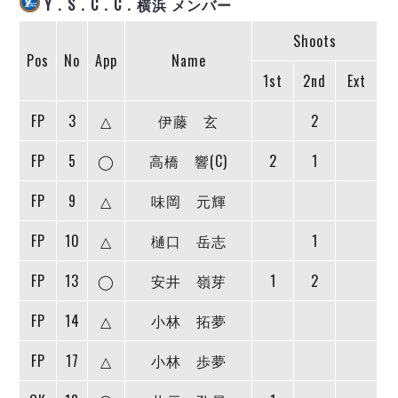
Y．S．C．C．横浜 メンバー
ヴォスクオーレ仙台
マルバ水戸FC
Shoots
リガーレヴィア葛飾
Pos
No
App
Name
Y．S．C．C．横浜
1st
2nd
Ext
ヴィンセドール白山
FP
3
△
伊藤 玄
2
アグレミーナ浜松
デウソン神戸
FP
5
◯
高橋 響(C)
2
1
ポルセイド浜田
ミラクルスマイル新居浜
FP
9
△
味岡 元輝
FP
10
△
樋口 岳志
1
FP
13
◯
安井 嶺芽
1
2
FP
14
△
小林 拓夢
FP
17
△
小林 歩夢