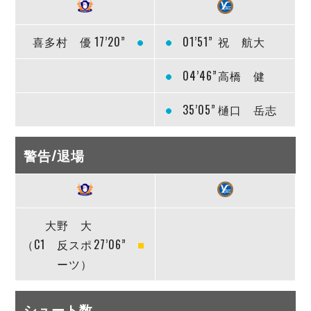
喜多村 優
17’20”
01’51”
祝 航大
04’46”
高橋 健
35’05”
樋口 岳志
警告/退場
大野 大
（C1 反スポ
27’06”
ーツ）
シュート数