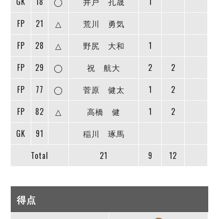
GK
18
◯
井戸 孔晟
1
FP
21
△
荒川 勇気
FP
28
△
野尻 大和
1
FP
29
◯
祝 航大
2
2
FP
77
◯
菅原 健太
1
2
FP
82
△
高橋 健
1
2
GK
91
稲川 琢馬
Total
21
9
12
得点