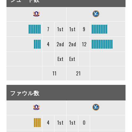
7
1st
1st
9
4
2nd
2nd
12
Ext
Ext
11
21
ファウル数
4
1st
1st
0