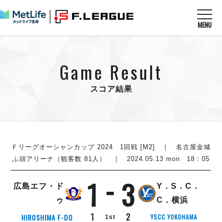
MENU
ニュースを読む
NEWS
Game Result
すべてのニュース
試合を観る
MATCHES
リーグ戦
スコア結果
リーグカップ
メットライフ生命Ｆ１リーグ
クラブを知る
CLUB
Ｆチャレンジリーグ
U-23選抜
試合日程
クラブ
メットライフ生命Ｆ１リーグ
チケットを買う
順位表
TICKET
Ｆリーグオーシャンカップ 2024 1回戦 [M2] ｜ 名古屋金城
チケット
戦績表
ふ頭アリーナ（観客数 81人） ｜ 2024.05.13 mon 18：05
メディア情報
エスポラーダ北海道
警告・退場・出場停止選手
フットサル日本代表
1
3
バルドラール浦安
アリーナ情報
ARENA
個人ランキング｜ゴール
広島エフ・ド
Y．S．C．
その他
フウガドールすみだ
個人ランキング｜シュート
ゥ
C．横浜
しながわシティ
個人ランキング｜シュート成功率
1
2
HIROSHIMA F-DO
YSCC YOKOHAMA
1st
立川アスレティックFC