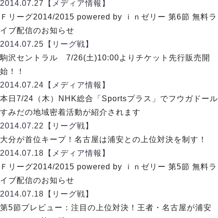
リーグ概要
ABOUT US
2014.07.27
【メディア情報】
個人ランキング｜第2PK
ペスカドーラ町田
Ｆリーグ2014/2015 powered by ｉｎゼリー 第6節 無料ラ
湘南ベルマーレ
メットライフ生命Ｆ２リーグ
リーグ概要
イブ配信のお知らせ
過去の記録
ARCHIVE
ボアルース長野
2014.07.25
【リーグ戦】
名古屋オーシャンズ
試合日程
日本フットサルリーグについて
駒沢セントラル 7/26(土)10:00よりチケット先行販売開
過去の試合記録
シュライカー大阪
プロジェクト
PROJECT
順位表
大会概要
始！！
ボルクバレット北九州
戦績表
リーグ要項
01
2014.07.24
【メディア情報】
ディビジョン1 試合記録
DIVISION
バサジィ大分
警告・退場・出場停止選手
クラブライセンス関連
ABeam AWARD
本日7/24（木）NHK総合「Sportsプラス」でフウガドール
ディビジョン2 試合記録
個人ランキング｜ゴール
アリーナ観戦マナー&ルール
すみだの地域密着活動が紹介されます
メットライフ生命Ｆ２リーグ
Ｆリーグカップ 試合記録
個人ランキング｜シュート
2014.07.22
【リーグ戦】
個人ランキング｜シュート成功率
リーグ統計データ
大分が首位キープ！名古屋は浦安との上位対決を制す！
ヴォスクオーレ仙台
個人ランキング｜第2PK
2014.07.18
【メディア情報】
マルバ水戸FC
記念ゴール
Ｆリーグ2014/2015 powered by ｉｎゼリー 第5節 無料ラ
リガーレヴィア葛飾
メットライフ生命Ｆリーグカップ 2026
ハットトリック
イブ配信のお知らせ
Y．S．C．C．横浜
02
DIVISION
担当審判員
ヴィンセドール白山
2014.07.18
【リーグ戦】
試合日程・結果
アグレミーナ浜松
第5節プレビュー：注目の上位対決！王者・名古屋が浦安
大会概要
選手の通算記録（Ｆ１）