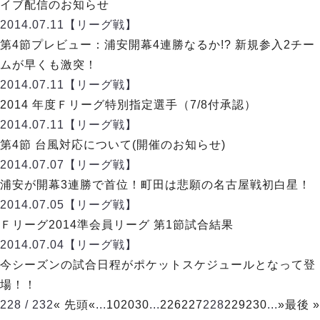
ヴォスクオーレ仙台
イブ配信のお知らせ
マルバ水戸FC
2014.07.11
【リーグ戦】
リガーレヴィア葛飾
第4節プレビュー：浦安開幕4連勝なるか!? 新規参入2チー
Y．S．C．C．横浜
ムが早くも激突！
ヴィンセドール白山
2014.07.11
【リーグ戦】
アグレミーナ浜松
2014 年度Ｆリーグ特別指定選手（7/8付承認）
デウソン神戸
2014.07.11
【リーグ戦】
ポルセイド浜田
第4節 台風対応について(開催のお知らせ)
ミラクルスマイル新居浜
2014.07.07
【リーグ戦】
浦安が開幕3連勝で首位！町田は悲願の名古屋戦初白星！
2014.07.05
【リーグ戦】
Ｆリーグ2014準会員リーグ 第1節試合結果
2014.07.04
【リーグ戦】
今シーズンの試合日程がポケットスケジュールとなって登
場！！
228 / 232
« 先頭
«
...
10
20
30
...
226
227
228
229
230
...
»
最後 »