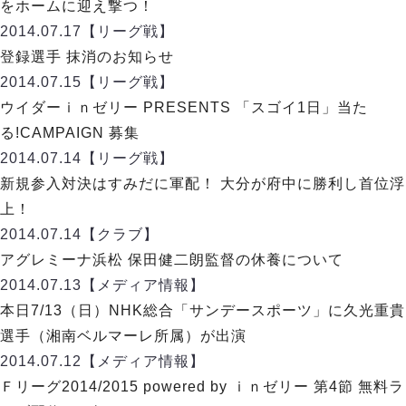
デウソン神戸
をホームに迎え撃つ！
アリーナ情報
ポルセイド浜田
2014.07.17
【リーグ戦】
チケット情報
エスポラーダ北海道
ミラクルスマイル新居浜
登録選手 抹消のお知らせ
過去の記録
バルドラール浦安
2014.07.15
【リーグ戦】
フウガドールすみだ
ウイダーｉｎゼリー PRESENTS 「スゴイ1日」当た
しながわシティ
る!CAMPAIGN 募集
立川アスレティックFC
2014.07.14
【リーグ戦】
ペスカドーラ町田
新規参入対決はすみだに軍配！ 大分が府中に勝利し首位浮
湘南ベルマーレ
上！
ボアルース長野
FOLLOW US!
2014.07.14
【クラブ】
名古屋オーシャンズ
アグレミーナ浜松 保田健二朗監督の休養について
シュライカー大阪
2014.07.13
【メディア情報】
ボルクバレット北九州
本日7/13（日）NHK総合「サンデースポーツ」に久光重貴
バサジィ大分
選手（湘南ベルマーレ所属）が出演
選手の通算記録（Ｆ２）
2014.07.12
【メディア情報】
Ｆリーグ2014/2015 powered by ｉｎゼリー 第4節 無料ラ