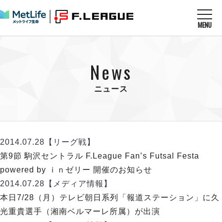
MENU
ニュースを読む
NEWS
News
すべてのニュース
試合を観る
MATCHES
リーグ戦
ニュース
リーグカップ
メットライフ生命Ｆ１リーグ
クラブを知る
CLUB
Ｆチャレンジリーグ
U-23選抜
試合日程
クラブ
メットライフ生命Ｆ１リーグ
2014.07.28
【リーグ戦】
チケットを買う
順位表
TICKET
チケット
第9節 駒沢セントラル F.League Fan’s Futsal Festa
戦績表
メディア情報
エスポラーダ北海道
powered by ｉｎゼリー 開催のお知らせ
警告・退場・出場停止選手
フットサル日本代表
バルドラール浦安
アリーナ情報
2014.07.28
【メディア情報】
ARENA
個人ランキング｜ゴール
その他
フウガドールすみだ
本日7/28（月）テレビ朝日系列「報道ステーション」に久
個人ランキング｜シュート
しながわシティ
光重貴選手（湘南ベルマーレ所属）が出演
個人ランキング｜シュート成功率
立川アスレティックFC