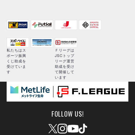
私たちはス
Ｆリーグは
ポーツ振興
JSCトップ
くじ助成を
リーグ運営
受けていま
助成を受け
す
て開催して
います
FOLLOW US!