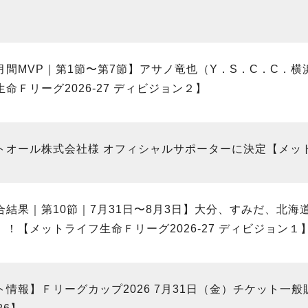
月間MVP｜第1節〜第7節】アサノ竜也（Y．S．C．C．横
命Ｆリーグ2026-27 ディビジョン２】
トオール株式会社様 オフィシャルサポーターに決定【メット
合結果｜第10節｜7月31日〜8月3日】大分、すみだ、北海
！【メットライフ生命Ｆリーグ2026-27 ディビジョン１
ト情報】Ｆリーグカップ2026 7月31日（金）チケット一