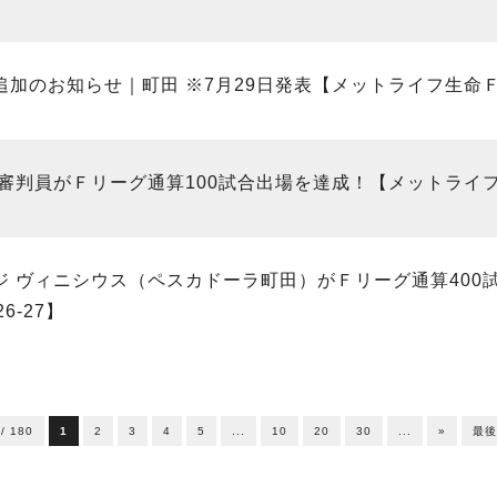
加のお知らせ｜町田 ※7月29日発表【メットライフ生命Ｆリ
審判員がＦリーグ通算100試合出場を達成！【メットライフ生
ジ ヴィニシウス（ペスカドーラ町田）がＦリーグ通算400
6-27】
 / 180
1
2
3
4
5
...
10
20
30
...
»
最後