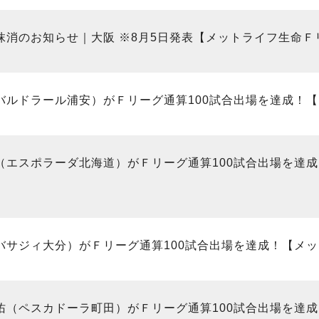
抹消のお知らせ｜大阪 ※8月5日発表【メットライフ生命Ｆリー
バルドラール浦安）がＦリーグ通算100試合出場を達成！【メ
（エスポラーダ北海道）がＦリーグ通算100試合出場を達成！
バサジィ大分）がＦリーグ通算100試合出場を達成！【メット
佑（ペスカドーラ町田）がＦリーグ通算100試合出場を達成！