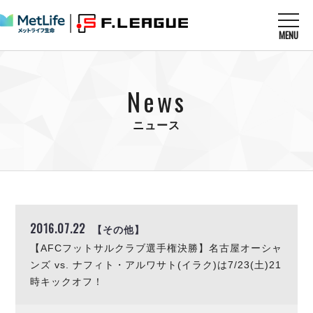
MENU
ニュースを読む
NEWS
News
すべてのニュース
試合を観る
MATCHES
リーグ戦
ニュース
リーグカップ
メットライフ生命Ｆ１リーグ
クラブを知る
CLUB
Ｆチャレンジリーグ
U-23選抜
試合日程
クラブ
メットライフ生命Ｆ１リーグ
チケットを買う
順位表
TICKET
チケット
戦績表
2016.07.22
【その他】
メディア情報
エスポラーダ北海道
警告・退場・出場停止選手
【AFCフットサルクラブ選手権決勝】名古屋オーシャ
フットサル日本代表
バルドラール浦安
アリーナ情報
ARENA
個人ランキング｜ゴール
ンズ vs. ナフィト・アルワサト(イラク)は7/23(土)21
その他
フウガドールすみだ
個人ランキング｜シュート
時キックオフ！
しながわシティ
個人ランキング｜シュート成功率
立川アスレティックFC