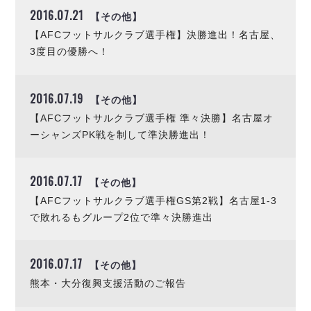
リーグ概要
ABOUT US
個人ランキング｜第2PK
2016.07.21
【その他】
ペスカドーラ町田
湘南ベルマーレ
【AFCフットサルクラブ選手権】決勝進出！名古屋、
メットライフ生命Ｆ２リーグ
リーグ概要
過去の記録
ARCHIVE
3度目の優勝へ！
ボアルース長野
名古屋オーシャンズ
試合日程
日本フットサルリーグについて
過去の試合記録
シュライカー大阪
プロジェクト
PROJECT
2016.07.19
順位表
大会概要
【その他】
ボルクバレット北九州
戦績表
リーグ要項
【AFCフットサルクラブ選手権 準々決勝】名古屋オ
01
ディビジョン1 試合記録
DIVISION
バサジィ大分
警告・退場・出場停止選手
クラブライセンス関連
ABeam AWARD
ーシャンズPK戦を制して準決勝進出！
ディビジョン2 試合記録
個人ランキング｜ゴール
アリーナ観戦マナー&ルール
メットライフ生命Ｆ２リーグ
Ｆリーグカップ 試合記録
個人ランキング｜シュート
2016.07.17
【その他】
個人ランキング｜シュート成功率
リーグ統計データ
ヴォスクオーレ仙台
【AFCフットサルクラブ選手権GS第2戦】名古屋1-3
個人ランキング｜第2PK
で敗れるもグループ2位で準々決勝進出
マルバ水戸FC
記念ゴール
リガーレヴィア葛飾
メットライフ生命Ｆリーグカップ 2026
ハットトリック
Y．S．C．C．横浜
2016.07.17
02
【その他】
DIVISION
担当審判員
ヴィンセドール白山
試合日程・結果
熊本・大分復興支援活動のご報告
アグレミーナ浜松
大会概要
選手の通算記録（Ｆ１）