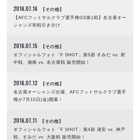
デウソン神戸
アリーナ情報
2016.07.16
【その他】
ポルセイド浜田
チケット情報
エスポラーダ北海道
【AFCフットサルクラブ選手権GS第1戦】名古屋オー
ミラクルスマイル新居浜
過去の記録
バルドラール浦安
シャンズ初戦引き分け
フウガドールすみだ
しながわシティ
2016.07.15
【その他】
立川アスレティックFC
オフィシャルフォト「F SHOT」第5節 すみだ vs. 府
ペスカドーラ町田
中戦、湘南 vs. 名古屋戦 販売開始！
湘南ベルマーレ
ボアルース長野
FOLLOW US!
2016.07.12
【その他】
名古屋オーシャンズ
シュライカー大阪
名古屋オーシャンズ出場、AFCフットサルクラブ選手
権が7月15日(金)開幕！
ボルクバレット北九州
バサジィ大分
2016.07.11
【その他】
選手の通算記録（Ｆ２）
オフィシャルフォト「F SHOT」第4節 浦安 vs. 神戸
戦、すみだ vs. 大阪戦 販売開始！