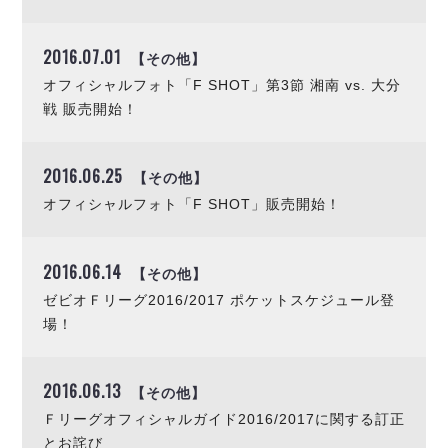
ヴォスクオーレ仙台
マルバ水戸FC
2016.07.01
【その他】
リガーレヴィア葛飾
Y．S．C．C．横浜
オフィシャルフォト「F SHOT」第3節 湘南 vs. 大分
戦 販売開始！
ヴィンセドール白山
アグレミーナ浜松
デウソン神戸
2016.06.25
【その他】
ポルセイド浜田
オフィシャルフォト「F SHOT」販売開始！
ミラクルスマイル新居浜
2016.06.14
【その他】
ゼビオＦリーグ2016/2017 ポケットスケジュール登
場！
2016.06.13
【その他】
Ｆリーグオフィシャルガイド2016/2017に関する訂正
とお詫び