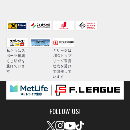
私たちはス
Ｆリーグは
ポーツ振興
JSCトップ
くじ助成を
リーグ運営
受けていま
助成を受け
す
て開催して
います
FOLLOW US!