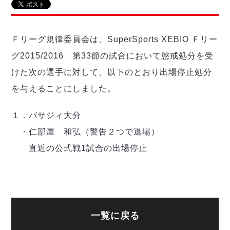
リーグ概要
ABOUT US
個人ランキング｜第2PK
ペスカドーラ町田
湘南ベルマーレ
メットライフ生命Ｆ２リーグ
リーグ概要
過去の記録
ARCHIVE
Ｆリーグ規律委員会は、SuperSports XEBIO Ｆリー
ボアルース長野
名古屋オーシャンズ
グ2015/2016 第33節の試合において懲戒処分を受
試合日程
日本フットサルリーグについて
過去の試合記録
シュライカー大阪
プロジェクト
PROJECT
順位表
大会概要
けた次の選手に対して、以下のとおり出場停止処分
ボルクバレット北九州
戦績表
リーグ要項
を与えることにしました。
01
ディビジョン1 試合記録
DIVISION
バサジィ大分
警告・退場・出場停止選手
クラブライセンス関連
ABeam AWARD
ディビジョン2 試合記録
個人ランキング｜ゴール
アリーナ観戦マナー&ルール
１．バサジィ大分
メットライフ生命Ｆ２リーグ
Ｆリーグカップ 試合記録
個人ランキング｜シュート
・仁部屋 和弘（警告２つで退場）
個人ランキング｜シュート成功率
リーグ統計データ
直近の公式戦1試合の出場停止
ヴォスクオーレ仙台
個人ランキング｜第2PK
マルバ水戸FC
記念ゴール
リガーレヴィア葛飾
メットライフ生命Ｆリーグカップ 2026
ハットトリック
Y．S．C．C．横浜
02
DIVISION
担当審判員
ヴィンセドール白山
試合日程・結果
一覧に戻る
アグレミーナ浜松
大会概要
選手の通算記録（Ｆ１）