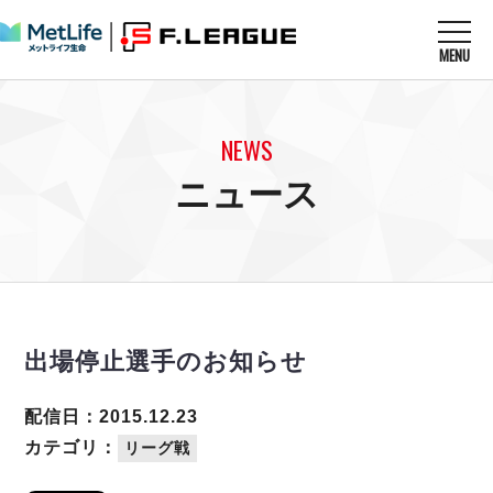
MENU
ニュースを読む
NEWS
NEWS
すべてのニュース
試合を観る
MATCHES
ニュース
リーグ戦
リーグカップ
メットライフ生命Ｆ１リーグ
クラブを知る
CLUB
Ｆチャレンジリーグ
U-23選抜
試合日程
クラブ
メットライフ生命Ｆ１リーグ
チケットを買う
順位表
TICKET
チケット
戦績表
出場停止選手のお知らせ
メディア情報
エスポラーダ北海道
警告・退場・出場停止選手
フットサル日本代表
バルドラール浦安
アリーナ情報
ARENA
個人ランキング｜ゴール
配信日：2015.12.23
その他
フウガドールすみだ
個人ランキング｜シュート
カテゴリ：
リーグ戦
しながわシティ
個人ランキング｜シュート成功率
立川アスレティックFC