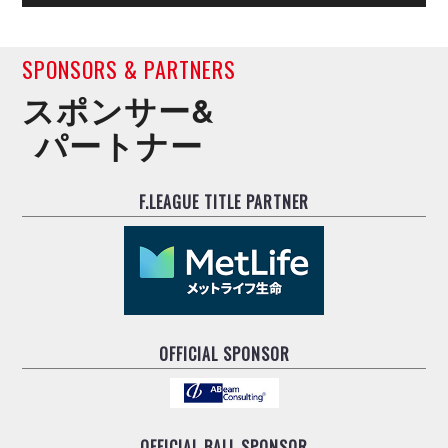
デウソン神戸
アリーナ情報
ポルセイド浜田
チケット情報
エスポラーダ北海道
ミラクルスマイル新居浜
SPONSORS & PARTNERS
過去の記録
バルドラール浦安
スポンサー&
フウガドールすみだ
パートナー
しながわシティ
立川アスレティックFC
ペスカドーラ町田
F.LEAGUE TITLE PARTNER
湘南ベルマーレ
ボアルース長野
FOLLOW US!
名古屋オーシャンズ
シュライカー大阪
ボルクバレット北九州
バサジィ大分
OFFICIAL SPONSOR
選手の通算記録（Ｆ２）
OFFICIAL BALL SPONSOR