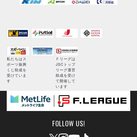
私たちはス
Ｆリーグは
ポーツ振興
JSCトップ
くじ助成を
リーグ運営
受けていま
助成を受け
す
て開催して
います
FOLLOW US!