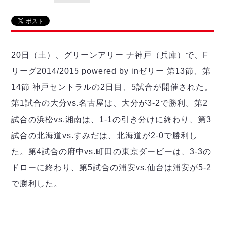
リーグ概要
ABOUT US
個人ランキング｜第2PK
ペスカドーラ町田
湘南ベルマーレ
メットライフ生命Ｆ２リーグ
リーグ概要
過去の記録
ARCHIVE
ボアルース長野
名古屋オーシャンズ
20日（土）、グリーンアリー ナ神戸（兵庫）で、F
試合日程
日本フットサルリーグについて
過去の試合記録
シュライカー大阪
プロジェクト
PROJECT
順位表
大会概要
リーグ2014/2015 powered by inゼリー 第13節、第
ボルクバレット北九州
戦績表
リーグ要項
01
14節 神戸セントラルの2日目、5試合が開催された。
ディビジョン1 試合記録
DIVISION
バサジィ大分
警告・退場・出場停止選手
クラブライセンス関連
ABeam AWARD
第1試合の大分vs.名古屋は、大分が3-2で勝利。第2
ディビジョン2 試合記録
個人ランキング｜ゴール
アリーナ観戦マナー&ルール
メットライフ生命Ｆ２リーグ
Ｆリーグカップ 試合記録
試合の浜松vs.湘南は、1-1の引き分けに終わり、第3
個人ランキング｜シュート
試合の北海道vs.すみだは、北海道が2-0で勝利し
個人ランキング｜シュート成功率
リーグ統計データ
ヴォスクオーレ仙台
個人ランキング｜第2PK
た。第4試合の府中vs.町田の東京ダービーは、3-3の
マルバ水戸FC
ドローに終わり、第5試合の浦安vs.仙台は浦安が5-2
記念ゴール
リガーレヴィア葛飾
メットライフ生命Ｆリーグカップ 2026
で勝利した。
ハットトリック
Y．S．C．C．横浜
02
DIVISION
担当審判員
ヴィンセドール白山
試合日程・結果
アグレミーナ浜松
大会概要
選手の通算記録（Ｆ１）