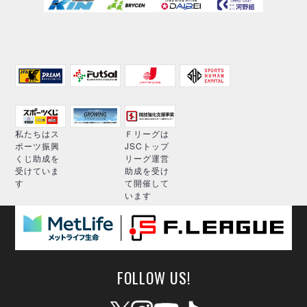
私たちはス
Ｆリーグは
ポーツ振興
JSCトップ
くじ助成を
リーグ運営
受けていま
助成を受け
す
て開催して
います
FOLLOW US!