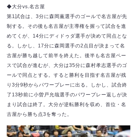
デウソン神戸
アリーナ情報
◆大分vs.名古屋
ポルセイド浜田
チケット情報
エスポラーダ北海道
第1試合は、3分に森岡薫選手のゴールで名古屋が先
ミラクルスマイル新居浜
過去の記録
バルドラール浦安
制する。その後も名古屋が主導権を握って試合を進
フウガドールすみだ
めてくが、14分にディドゥダ選手が決めて同点とな
しながわシティ
る。しかし、17分に森岡選手の2点目が決まって名
立川アスレティックFC
古屋が勝ち越して前半を終えた。後半も名古屋ペー
ペスカドーラ町田
湘南ベルマーレ
スで試合が進むが、大分は35分に森村孝志選手のゴ
ボアルース長野
ールで同点とする。すると勝利を目指す名古屋が残
FOLLOW US!
名古屋オーシャンズ
り3分9秒からパワープレーに出る。しかし、試合終
シュライカー大阪
了13秒前に小曽戸允哉選手のパワープレー返しが決
ボルクバレット北九州
まり試合は終了。大分が逆転勝利を収め、首位・名
バサジィ大分
古屋から勝ち点3を奪った。
選手の通算記録（Ｆ２）