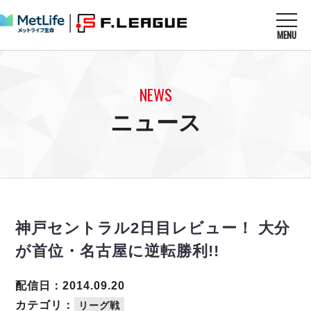
MENU
ニュースを読む
NEWS
NEWS
すべてのニュース
試合を観る
MATCHES
ニュース
リーグ戦
リーグカップ
メットライフ生命Ｆ１リーグ
クラブを知る
CLUB
Ｆチャレンジリーグ
U-23選抜
試合日程
クラブ
メットライフ生命Ｆ１リーグ
チケットを買う
順位表
TICKET
チケット
戦績表
神戸セントラル2日目レビュー！ 大分
メディア情報
エスポラーダ北海道
警告・退場・出場停止選手
フットサル日本代表
が首位・名古屋に逆転勝利!!
バルドラール浦安
アリーナ情報
ARENA
個人ランキング｜ゴール
その他
フウガドールすみだ
個人ランキング｜シュート
配信日：2014.09.20
しながわシティ
個人ランキング｜シュート成功率
カテゴリ：
リーグ戦
立川アスレティックFC