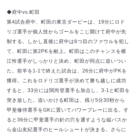
◆府中vs.町田
第4試合府中、町田の東京ダービーは、19分にロド
リゴ選手が個人技からゴールをこじ開けて府中が先
制する。しかし直後に府中は6つ目のファウルを犯し
て、町田に第2PKを献上。町田はこのチャンスを横
江怜選手がしっかりと決め、町田が同点に追いつい
た。前半を1-1で終えた試合は、26分に府中がPKを
獲得。これをロドリゴ選手が決めて勝ち越しに成功
すると、33分には関尚登選手も加点し、3-1と町田を
突き放した。追いかける町田は、残り5分30秒から
甲斐修侍選手をGKに置いてパワープレーに出る。す
ると36分に甲斐選手の針の穴を通すような縦パスか
ら金山友紀選手のヒールシュートが決まる。さらに