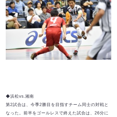
ヴォスクオーレ仙台
マルバ水戸FC
リガーレヴィア葛飾
Y．S．C．C．横浜
ヴィンセドール白山
アグレミーナ浜松
デウソン神戸
ポルセイド浜田
ミラクルスマイル新居浜
◆浜松vs.湘南
第2試合は、今季2勝目を目指すチーム同士の対戦と
なった。前半をゴールレスで終えた試合は、26分に