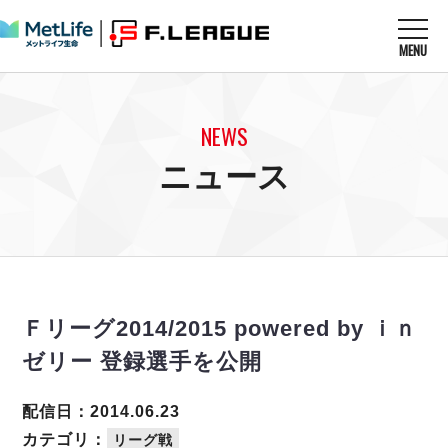
MENU
ニュースを読む
NEWS
NEWS
すべてのニュース
試合を観る
MATCHES
ニュース
リーグ戦
リーグカップ
メットライフ生命Ｆ１リーグ
クラブを知る
CLUB
Ｆチャレンジリーグ
U-23選抜
試合日程
クラブ
メットライフ生命Ｆ１リーグ
チケットを買う
順位表
TICKET
チケット
戦績表
Ｆリーグ2014/2015 powered by ｉｎ
メディア情報
エスポラーダ北海道
警告・退場・出場停止選手
フットサル日本代表
ゼリー 登録選手を公開
バルドラール浦安
アリーナ情報
ARENA
個人ランキング｜ゴール
その他
フウガドールすみだ
個人ランキング｜シュート
配信日：2014.06.23
しながわシティ
個人ランキング｜シュート成功率
カテゴリ：
リーグ戦
立川アスレティックFC