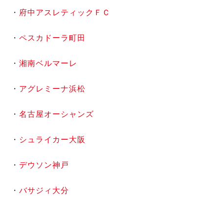
デウソン神戸
アリーナ情報
・
府中アスレティックＦＣ
ポルセイド浜田
チケット情報
エスポラーダ北海道
ミラクルスマイル新居浜
過去の記録
・
ペスカドーラ町田
バルドラール浦安
フウガドールすみだ
・
湘南ベルマーレ
しながわシティ
立川アスレティックFC
・
アグレミーナ浜松
ペスカドーラ町田
湘南ベルマーレ
・
名古屋オーシャンズ
ボアルース長野
FOLLOW US!
名古屋オーシャンズ
・
シュライカー大阪
シュライカー大阪
ボルクバレット北九州
・
デウソン神戸
バサジィ大分
・
バサジィ大分
選手の通算記録（Ｆ２）