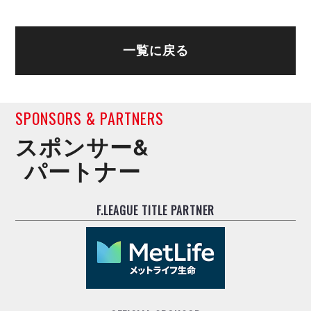
ヴォスクオーレ仙台
マルバ水戸FC
リガーレヴィア葛飾
一覧に戻る
Y．S．C．C．横浜
ヴィンセドール白山
アグレミーナ浜松
SPONSORS & PARTNERS
デウソン神戸
ポルセイド浜田
スポンサー&
ミラクルスマイル新居浜
パートナー
F.LEAGUE TITLE PARTNER