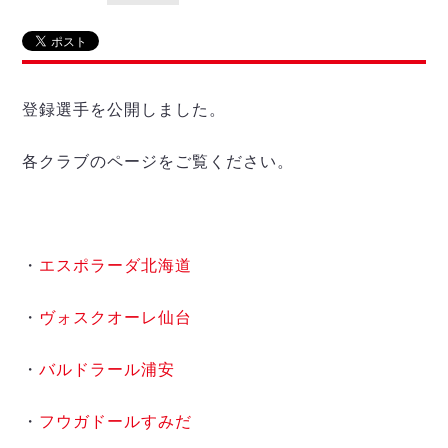
リーグ概要
ABOUT US
個人ランキング｜第2PK
ペスカドーラ町田
湘南ベルマーレ
メットライフ生命Ｆ２リーグ
リーグ概要
過去の記録
ARCHIVE
ボアルース長野
名古屋オーシャンズ
登録選手を公開しました。
試合日程
日本フットサルリーグについて
過去の試合記録
シュライカー大阪
プロジェクト
PROJECT
順位表
大会概要
ボルクバレット北九州
各クラブのページをご覧ください。
戦績表
リーグ要項
01
ディビジョン1 試合記録
DIVISION
バサジィ大分
警告・退場・出場停止選手
クラブライセンス関連
ABeam AWARD
ディビジョン2 試合記録
個人ランキング｜ゴール
アリーナ観戦マナー&ルール
メットライフ生命Ｆ２リーグ
Ｆリーグカップ 試合記録
個人ランキング｜シュート
・
エスポラーダ北海道
個人ランキング｜シュート成功率
リーグ統計データ
ヴォスクオーレ仙台
個人ランキング｜第2PK
マルバ水戸FC
・
ヴォスクオーレ仙台
記念ゴール
リガーレヴィア葛飾
メットライフ生命Ｆリーグカップ 2026
ハットトリック
・
バルドラール浦安
Y．S．C．C．横浜
02
DIVISION
担当審判員
ヴィンセドール白山
試合日程・結果
・
フウガドールすみだ
アグレミーナ浜松
大会概要
選手の通算記録（Ｆ１）