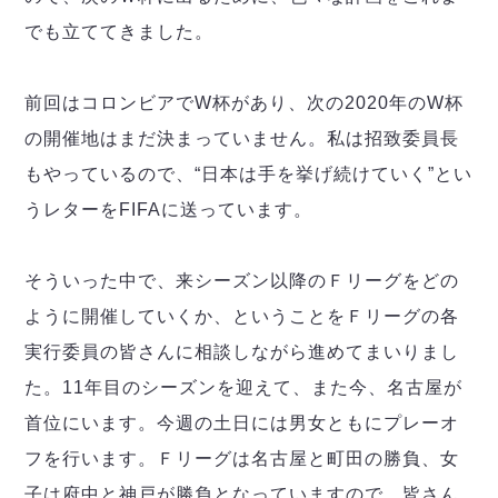
ヴォスクオーレ仙台
でも立ててきました。
マルバ水戸FC
リガーレヴィア葛飾
Y．S．C．C．横浜
前回はコロンビアでW杯があり、次の2020年のW杯
ヴィンセドール白山
の開催地はまだ決まっていません。私は招致委員長
アグレミーナ浜松
もやっているので、“日本は手を挙げ続けていく”とい
デウソン神戸
うレターをFIFAに送っています。
ポルセイド浜田
ミラクルスマイル新居浜
そういった中で、来シーズン以降のＦリーグをどの
ように開催していくか、ということをＦリーグの各
実行委員の皆さんに相談しながら進めてまいりまし
た。11年目のシーズンを迎えて、また今、名古屋が
首位にいます。今週の土日には男女ともにプレーオ
フを行います。Ｆリーグは名古屋と町田の勝負、女
子は府中と神戸が勝負となっていますので、皆さん