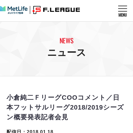
MENU
ニュースを読む
NEWS
NEWS
すべてのニュース
試合を観る
MATCHES
ニュース
リーグ戦
リーグカップ
メットライフ生命Ｆ１リーグ
クラブを知る
CLUB
Ｆチャレンジリーグ
U-23選抜
試合日程
クラブ
メットライフ生命Ｆ１リーグ
チケットを買う
順位表
TICKET
チケット
戦績表
小倉純二ＦリーグCOOコメント／日
メディア情報
エスポラーダ北海道
警告・退場・出場停止選手
フットサル日本代表
本フットサルリーグ2018/2019シーズ
バルドラール浦安
アリーナ情報
ARENA
個人ランキング｜ゴール
その他
ン概要発表記者会見
フウガドールすみだ
個人ランキング｜シュート
しながわシティ
個人ランキング｜シュート成功率
配信日：2018.01.18
立川アスレティックFC