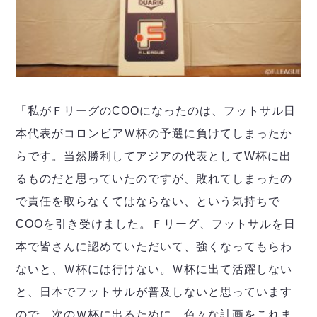
デウソン神戸
アリーナ情報
ポルセイド浜田
チケット情報
エスポラーダ北海道
ミラクルスマイル新居浜
過去の記録
バルドラール浦安
フウガドールすみだ
しながわシティ
「私がＦリーグのCOOになったのは、フットサル日
立川アスレティックFC
ペスカドーラ町田
本代表がコロンビアＷ杯の予選に負けてしまったか
湘南ベルマーレ
らです。当然勝利してアジアの代表としてW杯に出
ボアルース長野
るものだと思っていたのですが、敗れてしまったの
FOLLOW US!
名古屋オーシャンズ
で責任を取らなくてはならない、という気持ちで
シュライカー大阪
COOを引き受けました。Ｆリーグ、フットサルを日
ボルクバレット北九州
バサジィ大分
本で皆さんに認めていただいて、強くなってもらわ
ないと、Ｗ杯には行けない。Ｗ杯に出て活躍しない
選手の通算記録（Ｆ２）
と、日本でフットサルが普及しないと思っています
ので、次のＷ杯に出るために、色々な計画をこれま