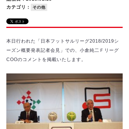
リーグ概要
ABOUT US
個人ランキング｜第2PK
ペスカドーラ町田
カテゴリ：
その他
湘南ベルマーレ
メットライフ生命Ｆ２リーグ
リーグ概要
過去の記録
ARCHIVE
ボアルース長野
名古屋オーシャンズ
試合日程
日本フットサルリーグについて
過去の試合記録
シュライカー大阪
プロジェクト
PROJECT
順位表
大会概要
本日行われた「日本フットサルリーグ2018/2019シ
ボルクバレット北九州
戦績表
リーグ要項
01
ーズン概要発表記者会見」での、小倉純二Ｆリーグ
ディビジョン1 試合記録
DIVISION
バサジィ大分
警告・退場・出場停止選手
クラブライセンス関連
ABeam AWARD
COOのコメントを掲載いたします。
ディビジョン2 試合記録
個人ランキング｜ゴール
アリーナ観戦マナー&ルール
メットライフ生命Ｆ２リーグ
Ｆリーグカップ 試合記録
個人ランキング｜シュート
個人ランキング｜シュート成功率
リーグ統計データ
ヴォスクオーレ仙台
個人ランキング｜第2PK
マルバ水戸FC
記念ゴール
リガーレヴィア葛飾
メットライフ生命Ｆリーグカップ 2026
ハットトリック
Y．S．C．C．横浜
02
DIVISION
担当審判員
ヴィンセドール白山
試合日程・結果
アグレミーナ浜松
大会概要
選手の通算記録（Ｆ１）