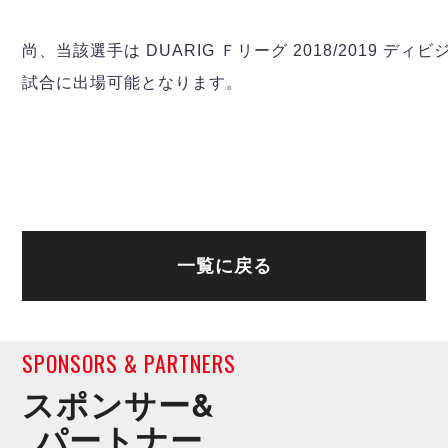
デウソン神戸
アリーナ情報
ポルセイド浜田
チケット情報
尚、当該選手は DUARIG Ｆリーグ 2018/2019 デ
エスポラーダ北海道
ミラクルスマイル新居浜
過去の記録
バルドラール浦安
試合に出場可能となります。
フウガドールすみだ
しながわシティ
立川アスレティックFC
ペスカドーラ町田
湘南ベルマーレ
ボアルース長野
FOLLOW US!
一覧に戻る
名古屋オーシャンズ
シュライカー大阪
ボルクバレット北九州
バサジィ大分
SPONSORS & PARTNERS
スポンサー&
選手の通算記録（Ｆ２）
パートナー