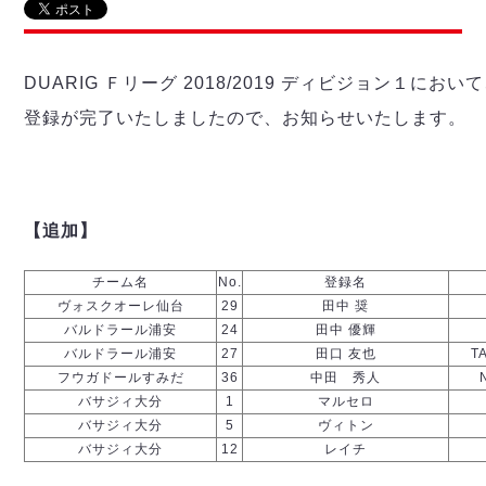
リーグ概要
ABOUT US
個人ランキング｜第2PK
ペスカドーラ町田
湘南ベルマーレ
メットライフ生命Ｆ２リーグ
リーグ概要
過去の記録
ARCHIVE
DUARIG Ｆリーグ 2018/2019 ディビジョン１に
ボアルース長野
名古屋オーシャンズ
登録が完了いたしましたので、お知らせいたします。
試合日程
日本フットサルリーグについて
過去の試合記録
シュライカー大阪
プロジェクト
PROJECT
順位表
大会概要
ボルクバレット北九州
戦績表
リーグ要項
01
ディビジョン1 試合記録
DIVISION
バサジィ大分
警告・退場・出場停止選手
クラブライセンス関連
ABeam AWARD
ディビジョン2 試合記録
【追加】
個人ランキング｜ゴール
アリーナ観戦マナー&ルール
メットライフ生命Ｆ２リーグ
Ｆリーグカップ 試合記録
個人ランキング｜シュート
チーム名
No.
登録名
個人ランキング｜シュート成功率
リーグ統計データ
ヴォスクオーレ仙台
29
田中 奨
ヴォスクオーレ仙台
個人ランキング｜第2PK
バルドラール浦安
24
田中 優輝
マルバ水戸FC
バルドラール浦安
27
田口 友也
T
記念ゴール
リガーレヴィア葛飾
メットライフ生命Ｆリーグカップ 2026
フウガドールすみだ
36
中田 秀人
ハットトリック
Y．S．C．C．横浜
バサジィ大分
1
マルセロ
02
DIVISION
バサジィ大分
5
ヴィトン
担当審判員
ヴィンセドール白山
試合日程・結果
バサジィ大分
12
レイチ
アグレミーナ浜松
大会概要
選手の通算記録（Ｆ１）