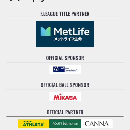
ヴォスクオーレ仙台
マルバ水戸FC
F.LEAGUE TITLE PARTNER
リガーレヴィア葛飾
Y．S．C．C．横浜
ヴィンセドール白山
アグレミーナ浜松
デウソン神戸
ポルセイド浜田
OFFICIAL SPONSOR
ミラクルスマイル新居浜
OFFICIAL BALL SPONSOR
OFFICIAL PARTNER