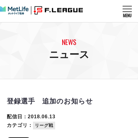
MENU
ニュースを読む
NEWS
NEWS
すべてのニュース
試合を観る
MATCHES
ニュース
リーグ戦
リーグカップ
メットライフ生命Ｆ１リーグ
クラブを知る
CLUB
Ｆチャレンジリーグ
U-23選抜
試合日程
クラブ
メットライフ生命Ｆ１リーグ
チケットを買う
順位表
TICKET
チケット
戦績表
登録選手 追加のお知らせ
メディア情報
エスポラーダ北海道
警告・退場・出場停止選手
フットサル日本代表
バルドラール浦安
アリーナ情報
ARENA
個人ランキング｜ゴール
配信日：2018.06.13
その他
フウガドールすみだ
個人ランキング｜シュート
カテゴリ：
リーグ戦
しながわシティ
個人ランキング｜シュート成功率
立川アスレティックFC