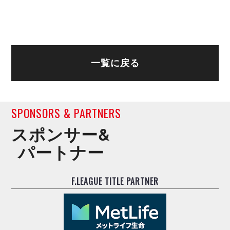
デウソン神戸
アリーナ情報
ポルセイド浜田
チケット情報
エスポラーダ北海道
ミラクルスマイル新居浜
過去の記録
バルドラール浦安
フウガドールすみだ
一覧に戻る
しながわシティ
立川アスレティックFC
ペスカドーラ町田
SPONSORS & PARTNERS
湘南ベルマーレ
ボアルース長野
スポンサー&
FOLLOW US!
名古屋オーシャンズ
パートナー
シュライカー大阪
ボルクバレット北九州
バサジィ大分
F.LEAGUE TITLE PARTNER
選手の通算記録（Ｆ２）