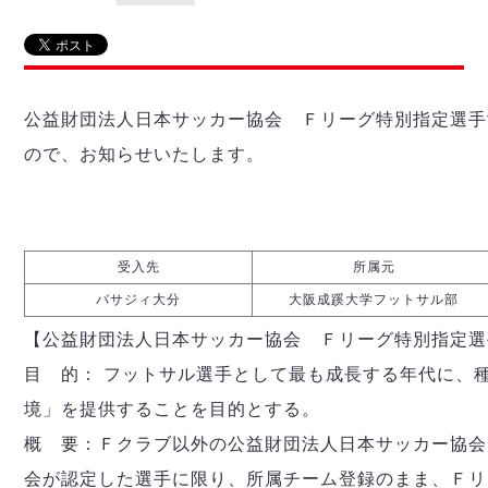
リーグ概要
ABOUT US
個人ランキング｜第2PK
ペスカドーラ町田
湘南ベルマーレ
メットライフ生命Ｆ２リーグ
リーグ概要
過去の記録
ARCHIVE
ボアルース長野
名古屋オーシャンズ
公益財団法人日本サッカー協会 Ｆリーグ特別指定選手
試合日程
日本フットサルリーグについて
過去の試合記録
シュライカー大阪
プロジェクト
PROJECT
順位表
大会概要
ので、お知らせいたします。
ボルクバレット北九州
戦績表
リーグ要項
01
ディビジョン1 試合記録
DIVISION
バサジィ大分
警告・退場・出場停止選手
クラブライセンス関連
ABeam AWARD
ディビジョン2 試合記録
個人ランキング｜ゴール
アリーナ観戦マナー&ルール
メットライフ生命Ｆ２リーグ
Ｆリーグカップ 試合記録
受入先
所属元
個人ランキング｜シュート
個人ランキング｜シュート成功率
バサジィ大分
大阪成蹊大学フットサル部
リーグ統計データ
ヴォスクオーレ仙台
個人ランキング｜第2PK
【公益財団法人日本サッカー協会 Ｆリーグ特別指定選
マルバ水戸FC
記念ゴール
目 的： フットサル選手として最も成長する年代に、
リガーレヴィア葛飾
メットライフ生命Ｆリーグカップ 2026
ハットトリック
Y．S．C．C．横浜
境」を提供することを目的とする。
02
DIVISION
担当審判員
ヴィンセドール白山
試合日程・結果
概 要：Ｆクラブ以外の公益財団法人日本サッカー協会
アグレミーナ浜松
大会概要
選手の通算記録（Ｆ１）
会が認定した選手に限り、所属チーム登録のまま、Ｆリ