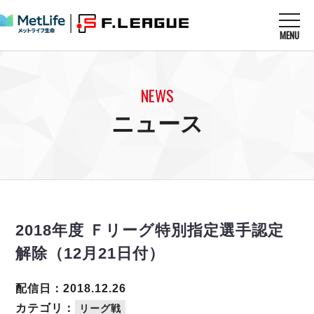
MENU
ニュースを読む
NEWS
NEWS
すべてのニュース
試合を観る
MATCHES
ニュース
リーグ戦
リーグカップ
メットライフ生命Ｆ１リーグ
クラブを知る
CLUB
Ｆチャレンジリーグ
U-23選抜
試合日程
クラブ
メットライフ生命Ｆ１リーグ
チケットを買う
順位表
TICKET
チケット
戦績表
2018年度 Ｆリーグ特別指定選手認定
メディア情報
エスポラーダ北海道
警告・退場・出場停止選手
フットサル日本代表
解除（12月21日付）
バルドラール浦安
アリーナ情報
ARENA
個人ランキング｜ゴール
その他
フウガドールすみだ
個人ランキング｜シュート
配信日：2018.12.26
しながわシティ
個人ランキング｜シュート成功率
カテゴリ：
リーグ戦
立川アスレティックFC