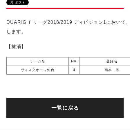
リーグ概要
ABOUT US
個人ランキング｜第2PK
ペスカドーラ町田
湘南ベルマーレ
メットライフ生命Ｆ２リーグ
リーグ概要
過去の記録
ARCHIVE
DUARIG Ｆリーグ2018/2019 ディビジョン1に
ボアルース長野
名古屋オーシャンズ
します。
試合日程
日本フットサルリーグについて
過去の試合記録
シュライカー大阪
プロジェクト
PROJECT
順位表
大会概要
ボルクバレット北九州
【抹消】
戦績表
リーグ要項
01
ディビジョン1 試合記録
DIVISION
バサジィ大分
警告・退場・出場停止選手
クラブライセンス関連
ABeam AWARD
ディビジョン2 試合記録
チーム名
No.
登録名
個人ランキング｜ゴール
アリーナ観戦マナー&ルール
メットライフ生命Ｆ２リーグ
Ｆリーグカップ 試合記録
ヴォスクオーレ仙台
4
南本 晶
個人ランキング｜シュート
個人ランキング｜シュート成功率
リーグ統計データ
ヴォスクオーレ仙台
個人ランキング｜第2PK
マルバ水戸FC
記念ゴール
リガーレヴィア葛飾
メットライフ生命Ｆリーグカップ 2026
ハットトリック
Y．S．C．C．横浜
一覧に戻る
02
DIVISION
担当審判員
ヴィンセドール白山
試合日程・結果
アグレミーナ浜松
大会概要
選手の通算記録（Ｆ１）