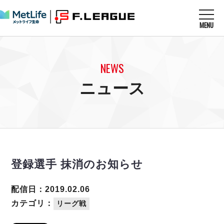
MENU
ニュースを読む
NEWS
NEWS
すべてのニュース
試合を観る
MATCHES
ニュース
リーグ戦
リーグカップ
メットライフ生命Ｆ１リーグ
クラブを知る
CLUB
Ｆチャレンジリーグ
U-23選抜
試合日程
クラブ
メットライフ生命Ｆ１リーグ
チケットを買う
順位表
TICKET
チケット
戦績表
登録選手 抹消のお知らせ
メディア情報
エスポラーダ北海道
警告・退場・出場停止選手
フットサル日本代表
バルドラール浦安
アリーナ情報
ARENA
個人ランキング｜ゴール
配信日：2019.02.06
その他
フウガドールすみだ
個人ランキング｜シュート
カテゴリ：
リーグ戦
しながわシティ
個人ランキング｜シュート成功率
立川アスレティックFC