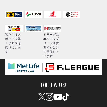
私たちはス
Ｆリーグは
ポーツ振興
JSCトップ
くじ助成を
リーグ運営
受けていま
助成を受け
す
て開催して
います
FOLLOW US!