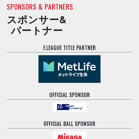
デウソン神戸
アリーナ情報
SPONSORS & PARTNERS
ポルセイド浜田
チケット情報
スポンサー&
エスポラーダ北海道
ミラクルスマイル新居浜
過去の記録
バルドラール浦安
パートナー
フウガドールすみだ
しながわシティ
F.LEAGUE TITLE PARTNER
立川アスレティックFC
ペスカドーラ町田
湘南ベルマーレ
ボアルース長野
FOLLOW US!
名古屋オーシャンズ
シュライカー大阪
OFFICIAL SPONSOR
ボルクバレット北九州
バサジィ大分
選手の通算記録（Ｆ２）
OFFICIAL BALL SPONSOR