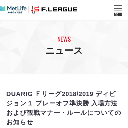
MENU
ニュースを読む
NEWS
NEWS
すべてのニュース
試合を観る
MATCHES
ニュース
リーグ戦
リーグカップ
メットライフ生命Ｆ１リーグ
クラブを知る
CLUB
Ｆチャレンジリーグ
U-23選抜
試合日程
クラブ
メットライフ生命Ｆ１リーグ
チケットを買う
順位表
TICKET
チケット
戦績表
DUARIG Ｆリーグ2018/2019 ディビ
メディア情報
エスポラーダ北海道
警告・退場・出場停止選手
フットサル日本代表
ジョン１ プレーオフ準決勝 入場方法
バルドラール浦安
アリーナ情報
ARENA
個人ランキング｜ゴール
その他
および観戦マナー・ルールについての
フウガドールすみだ
個人ランキング｜シュート
しながわシティ
お知らせ
個人ランキング｜シュート成功率
立川アスレティックFC