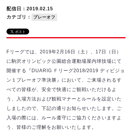
リーグ概要
ABOUT US
個人ランキング｜第2PK
ペスカドーラ町田
配信日：2019.02.15
湘南ベルマーレ
メットライフ生命Ｆ２リーグ
リーグ概要
カテゴリ：
プレーオフ
過去の記録
ARCHIVE
ボアルース長野
名古屋オーシャンズ
試合日程
日本フットサルリーグについて
過去の試合記録
シュライカー大阪
プロジェクト
PROJECT
順位表
大会概要
ボルクバレット北九州
戦績表
リーグ要項
01
Fリーグでは、2019年2月16日（土）、17日（日）
ディビジョン1 試合記録
DIVISION
バサジィ大分
警告・退場・出場停止選手
クラブライセンス関連
ABeam AWARD
に駒沢オリンピック公園総合運動場屋内球技場にて
ディビジョン2 試合記録
個人ランキング｜ゴール
アリーナ観戦マナー&ルール
メットライフ生命Ｆ２リーグ
Ｆリーグカップ 試合記録
開催する『DUARIG Ｆリーグ2018/2019 ディビジョ
個人ランキング｜シュート
ン１プレーオフ準決勝』において、ご来場されるす
個人ランキング｜シュート成功率
リーグ統計データ
ヴォスクオーレ仙台
個人ランキング｜第2PK
べての皆様が、安全で快適にご観戦いただけるよ
マルバ水戸FC
う、入場方法および観戦マナーとルールを設定いた
記念ゴール
リガーレヴィア葛飾
メットライフ生命Ｆリーグカップ 2026
ハットトリック
しましたので、下記の通りお知らせいたします。ご
Y．S．C．C．横浜
02
DIVISION
担当審判員
ヴィンセドール白山
入場の際には、ルール遵守にご協力くださいますよ
試合日程・結果
アグレミーナ浜松
う、皆様のご理解をお願いいたします。
大会概要
選手の通算記録（Ｆ１）