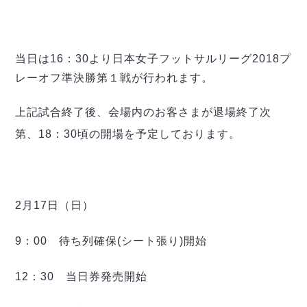
ヴォスクオーレ仙台
マルバ水戸FC
リガーレヴィア葛飾
Y．S．C．C．横浜
当日は16：30より日本女子フットサルリーグ2018プ
ヴィンセドール白山
レーオフ準決勝第１戦が行われます。
アグレミーナ浜松
上記試合終了後、会場内のお客さまが退場終了次
デウソン神戸
ポルセイド浜田
第、18：30頃の開場を予定しております。
ミラクルスマイル新居浜
2月17日（日）
9：00 待ち列確保(シート張り)開始
12：30 当日券発売開始