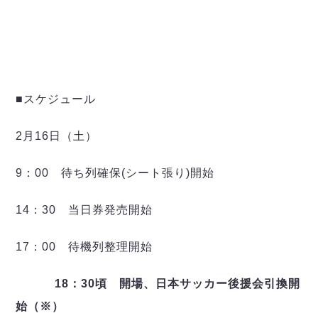
デウソン神戸
アリーナ情報
ポルセイド浜田
チケット情報
エスポラーダ北海道
ミラクルスマイル新居浜
過去の記録
バルドラール浦安
フウガドールすみだ
しながわシティ
■スケジュール
立川アスレティックFC
ペスカドーラ町田
2月16日（土）
湘南ベルマーレ
ボアルース長野
9：00 待ち列確保(シート張り)開始
FOLLOW US!
名古屋オーシャンズ
シュライカー大阪
14：30 当日券発売開始
ボルクバレット北九州
17：00 待機列整理開始
バサジィ大分
選手の通算記録（Ｆ２）
18
：30頃
開場、日本サッカー後援会引換開
始（※）