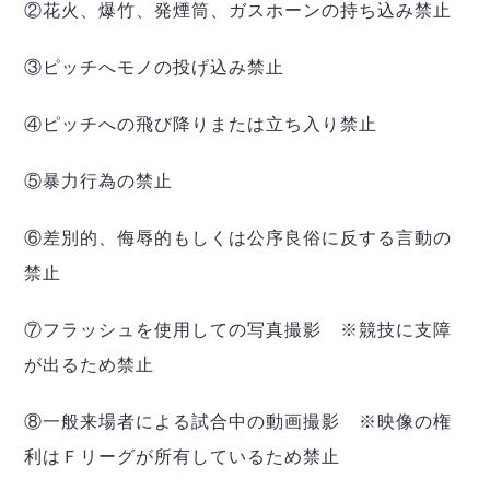
②花火、爆竹、発煙筒、ガスホーンの持ち込み禁止
③ピッチへモノの投げ込み禁止
④ピッチへの飛び降りまたは立ち入り禁止
⑤暴力行為の禁止
⑥差別的、侮辱的もしくは公序良俗に反する言動の
禁止
⑦フラッシュを使用しての写真撮影 ※競技に支障
が出るため禁止
⑧一般来場者による試合中の動画撮影 ※映像の権
利はＦリーグが所有しているため禁止