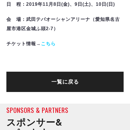
デウソン神戸
アリーナ情報
日 程：2019年11月8日(金)、9日(土)、10日(日)
ポルセイド浜田
チケット情報
エスポラーダ北海道
ミラクルスマイル新居浜
過去の記録
会 場：武田テバオーシャンアリーナ（愛知県名古
バルドラール浦安
屋市港区金城ふ頭2-7）
フウガドールすみだ
しながわシティ
チケット情報→
こちら
立川アスレティックFC
ペスカドーラ町田
湘南ベルマーレ
ボアルース長野
FOLLOW US!
名古屋オーシャンズ
一覧に戻る
シュライカー大阪
ボルクバレット北九州
バサジィ大分
SPONSORS & PARTNERS
選手の通算記録（Ｆ２）
スポンサー&