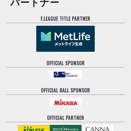
パートナー
ヴォスクオーレ仙台
マルバ水戸FC
リガーレヴィア葛飾
F.LEAGUE TITLE PARTNER
Y．S．C．C．横浜
ヴィンセドール白山
アグレミーナ浜松
デウソン神戸
ポルセイド浜田
OFFICIAL SPONSOR
ミラクルスマイル新居浜
OFFICIAL BALL SPONSOR
OFFICIAL PARTNER