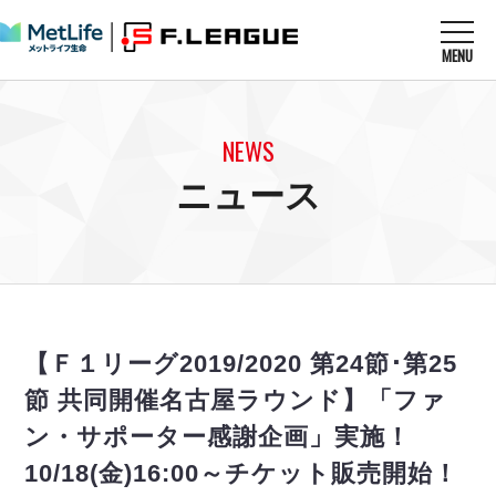
MENU
ニュースを読む
NEWS
NEWS
すべてのニュース
試合を観る
MATCHES
ニュース
リーグ戦
リーグカップ
メットライフ生命Ｆ１リーグ
クラブを知る
CLUB
Ｆチャレンジリーグ
U-23選抜
試合日程
クラブ
メットライフ生命Ｆ１リーグ
チケットを買う
順位表
TICKET
チケット
戦績表
【Ｆ１リーグ2019/2020 第24節･第25
メディア情報
エスポラーダ北海道
警告・退場・出場停止選手
フットサル日本代表
節 共同開催名古屋ラウンド】「ファ
バルドラール浦安
アリーナ情報
ARENA
個人ランキング｜ゴール
その他
ン・サポーター感謝企画」実施！
フウガドールすみだ
個人ランキング｜シュート
しながわシティ
10/18(金)16:00～チケット販売開始！
個人ランキング｜シュート成功率
立川アスレティックFC