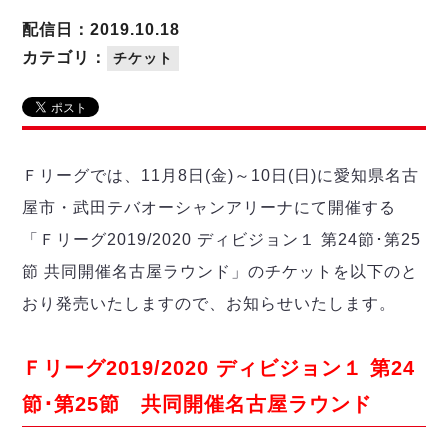
リーグ概要
ABOUT US
個人ランキング｜第2PK
ペスカドーラ町田
配信日：2019.10.18
湘南ベルマーレ
メットライフ生命Ｆ２リーグ
リーグ概要
カテゴリ：
チケット
過去の記録
ARCHIVE
ボアルース長野
名古屋オーシャンズ
試合日程
日本フットサルリーグについて
過去の試合記録
シュライカー大阪
プロジェクト
PROJECT
順位表
大会概要
ボルクバレット北九州
戦績表
リーグ要項
01
Ｆリーグでは、11月8日(金)～10日(日)に愛知県名古
ディビジョン1 試合記録
DIVISION
バサジィ大分
警告・退場・出場停止選手
クラブライセンス関連
ABeam AWARD
屋市・武田テバオーシャンアリーナにて開催する
ディビジョン2 試合記録
個人ランキング｜ゴール
アリーナ観戦マナー&ルール
メットライフ生命Ｆ２リーグ
Ｆリーグカップ 試合記録
「Ｆリーグ2019/2020 ディビジョン１ 第24節･第25
個人ランキング｜シュート
節 共同開催名古屋ラウンド」のチケットを以下のと
個人ランキング｜シュート成功率
リーグ統計データ
ヴォスクオーレ仙台
個人ランキング｜第2PK
おり発売いたしますので、お知らせいたします。
マルバ水戸FC
記念ゴール
リガーレヴィア葛飾
メットライフ生命Ｆリーグカップ 2026
Ｆリーグ2019/2020 ディビジョン１ 第24
ハットトリック
Y．S．C．C．横浜
02
DIVISION
担当審判員
ヴィンセドール白山
節･第25節 共同開催名古屋ラウンド
試合日程・結果
アグレミーナ浜松
大会概要
選手の通算記録（Ｆ１）