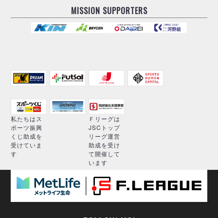
MISSION SUPPORTERS
私たちはス
Ｆリーグは
ポーツ振興
JSCトップ
くじ助成を
リーグ運営
受けていま
助成を受け
す
て開催して
います