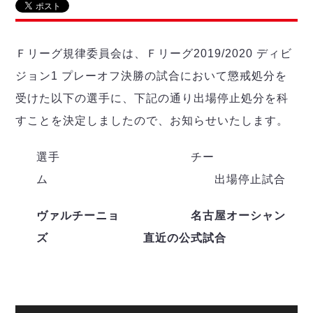
リーグ概要
ABOUT US
個人ランキング｜第2PK
ペスカドーラ町田
湘南ベルマーレ
メットライフ生命Ｆ２リーグ
リーグ概要
過去の記録
ARCHIVE
Ｆリーグ規律委員会は、Ｆリーグ2019/2020 ディビ
ボアルース長野
名古屋オーシャンズ
ジョン1 プレーオフ決勝の試合において懲戒処分を
試合日程
日本フットサルリーグについて
過去の試合記録
シュライカー大阪
プロジェクト
PROJECT
順位表
大会概要
受けた以下の選手に、下記の通り出場停止処分を科
ボルクバレット北九州
戦績表
リーグ要項
すことを決定しましたので、お知らせいたします。
01
ディビジョン1 試合記録
DIVISION
バサジィ大分
警告・退場・出場停止選手
クラブライセンス関連
ABeam AWARD
ディビジョン2 試合記録
個人ランキング｜ゴール
アリーナ観戦マナー&ルール
選手 チー
メットライフ生命Ｆ２リーグ
Ｆリーグカップ 試合記録
個人ランキング｜シュート
ム 出場停止試合
個人ランキング｜シュート成功率
リーグ統計データ
ヴォスクオーレ仙台
個人ランキング｜第2PK
ヴァルチーニョ 名古屋オーシャン
マルバ水戸FC
記念ゴール
ズ
直近の公式試合
リガーレヴィア葛飾
メットライフ生命Ｆリーグカップ 2026
ハットトリック
Y．S．C．C．横浜
02
DIVISION
担当審判員
ヴィンセドール白山
試合日程・結果
アグレミーナ浜松
大会概要
選手の通算記録（Ｆ１）