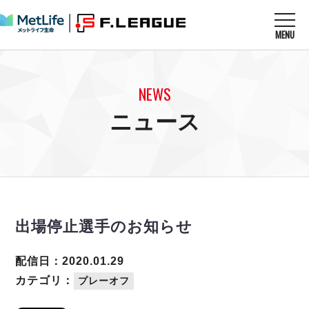
MENU
ニュースを読む
NEWS
NEWS
すべてのニュース
試合を観る
MATCHES
ニュース
リーグ戦
リーグカップ
メットライフ生命Ｆ１リーグ
クラブを知る
CLUB
Ｆチャレンジリーグ
U-23選抜
試合日程
クラブ
メットライフ生命Ｆ１リーグ
チケットを買う
順位表
TICKET
チケット
戦績表
出場停止選手のお知らせ
メディア情報
エスポラーダ北海道
警告・退場・出場停止選手
フットサル日本代表
バルドラール浦安
アリーナ情報
ARENA
個人ランキング｜ゴール
配信日：2020.01.29
その他
フウガドールすみだ
個人ランキング｜シュート
カテゴリ：
プレーオフ
しながわシティ
個人ランキング｜シュート成功率
立川アスレティックFC