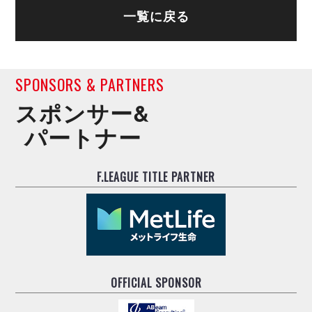
デウソン神戸
アリーナ情報
一覧に戻る
ポルセイド浜田
チケット情報
エスポラーダ北海道
ミラクルスマイル新居浜
過去の記録
バルドラール浦安
フウガドールすみだ
SPONSORS & PARTNERS
しながわシティ
スポンサー&
立川アスレティックFC
パートナー
ペスカドーラ町田
湘南ベルマーレ
ボアルース長野
F.LEAGUE TITLE PARTNER
FOLLOW US!
名古屋オーシャンズ
シュライカー大阪
ボルクバレット北九州
バサジィ大分
選手の通算記録（Ｆ２）
OFFICIAL SPONSOR