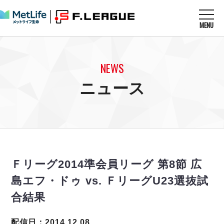
MENU
ニュースを読む
NEWS
NEWS
すべてのニュース
試合を観る
MATCHES
ニュース
リーグ戦
リーグカップ
メットライフ生命Ｆ１リーグ
クラブを知る
CLUB
Ｆチャレンジリーグ
U-23選抜
試合日程
クラブ
メットライフ生命Ｆ１リーグ
チケットを買う
順位表
TICKET
チケット
戦績表
Ｆリーグ2014準会員リーグ 第8節 広
メディア情報
エスポラーダ北海道
警告・退場・出場停止選手
フットサル日本代表
島エフ・ドゥ vs. ＦリーグU23選抜試
バルドラール浦安
アリーナ情報
ARENA
個人ランキング｜ゴール
その他
合結果
フウガドールすみだ
個人ランキング｜シュート
しながわシティ
個人ランキング｜シュート成功率
配信日：2014.12.08
立川アスレティックFC