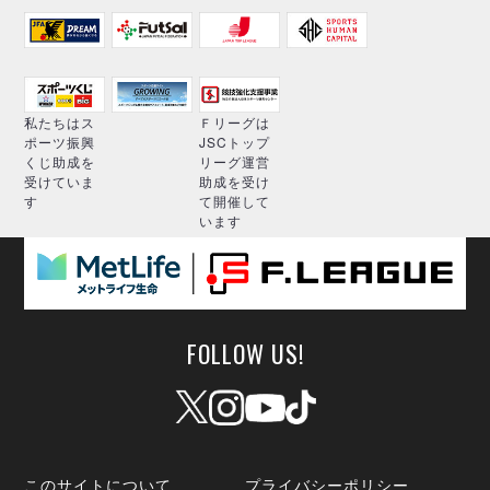
私たちはス
Ｆリーグは
ポーツ振興
JSCトップ
くじ助成を
リーグ運営
受けていま
助成を受け
す
て開催して
います
FOLLOW US!
このサイトについて
プライバシーポリシー