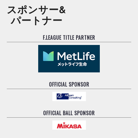
ヴォスクオーレ仙台
スポンサー&
マルバ水戸FC
パートナー
リガーレヴィア葛飾
Y．S．C．C．横浜
ヴィンセドール白山
F.LEAGUE TITLE PARTNER
アグレミーナ浜松
デウソン神戸
ポルセイド浜田
ミラクルスマイル新居浜
OFFICIAL SPONSOR
OFFICIAL BALL SPONSOR