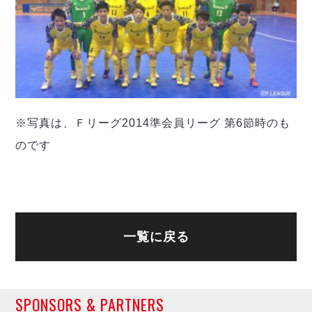
デウソン神戸
アリーナ情報
ポルセイド浜田
チケット情報
エスポラーダ北海道
ミラクルスマイル新居浜
過去の記録
バルドラール浦安
フウガドールすみだ
しながわシティ
立川アスレティックFC
※写真は、Ｆリーグ2014準会員リーグ 第6節時のも
ペスカドーラ町田
のです
湘南ベルマーレ
ボアルース長野
FOLLOW US!
名古屋オーシャンズ
シュライカー大阪
ボルクバレット北九州
一覧に戻る
バサジィ大分
選手の通算記録（Ｆ２）
SPONSORS & PARTNERS