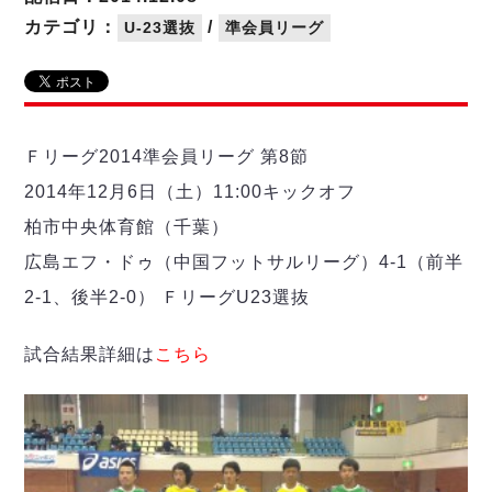
リーグ概要
ABOUT US
個人ランキング｜第2PK
ペスカドーラ町田
カテゴリ：
/
U-23選抜
準会員リーグ
湘南ベルマーレ
メットライフ生命Ｆ２リーグ
リーグ概要
過去の記録
ARCHIVE
ボアルース長野
名古屋オーシャンズ
試合日程
日本フットサルリーグについて
過去の試合記録
シュライカー大阪
プロジェクト
PROJECT
順位表
大会概要
Ｆリーグ2014準会員リーグ 第8節
ボルクバレット北九州
戦績表
リーグ要項
01
2014年12月6日（土）11:00キックオフ
ディビジョン1 試合記録
DIVISION
バサジィ大分
警告・退場・出場停止選手
クラブライセンス関連
ABeam AWARD
柏市中央体育館（千葉）
ディビジョン2 試合記録
個人ランキング｜ゴール
アリーナ観戦マナー&ルール
メットライフ生命Ｆ２リーグ
Ｆリーグカップ 試合記録
広島エフ・ドゥ（中国フットサルリーグ）4-1（前半
個人ランキング｜シュート
2-1、後半2-0） ＦリーグU23選抜
個人ランキング｜シュート成功率
リーグ統計データ
ヴォスクオーレ仙台
個人ランキング｜第2PK
マルバ水戸FC
試合結果詳細は
こちら
記念ゴール
リガーレヴィア葛飾
メットライフ生命Ｆリーグカップ 2026
ハットトリック
Y．S．C．C．横浜
02
DIVISION
担当審判員
ヴィンセドール白山
試合日程・結果
アグレミーナ浜松
大会概要
選手の通算記録（Ｆ１）