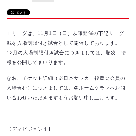
リーグ概要
ABOUT US
個人ランキング｜第2PK
ペスカドーラ町田
湘南ベルマーレ
メットライフ生命Ｆ２リーグ
リーグ概要
過去の記録
ARCHIVE
ボアルース長野
名古屋オーシャンズ
Ｆリーグは、11月1日（日）以降開催の下記リーグ
試合日程
日本フットサルリーグについて
過去の試合記録
シュライカー大阪
プロジェクト
PROJECT
順位表
大会概要
戦を入場制限付き試合として開催しております。
ボルクバレット北九州
戦績表
リーグ要項
01
12月の入場制限付き試合につきましては、順次、情
ディビジョン1 試合記録
DIVISION
バサジィ大分
警告・退場・出場停止選手
クラブライセンス関連
ABeam AWARD
報を公開してまいります。
ディビジョン2 試合記録
個人ランキング｜ゴール
アリーナ観戦マナー&ルール
メットライフ生命Ｆ２リーグ
Ｆリーグカップ 試合記録
個人ランキング｜シュート
なお、チケット詳細（※日本サッカー後援会会員の
個人ランキング｜シュート成功率
リーグ統計データ
入場含む）につきましては、各ホームクラブへお問
ヴォスクオーレ仙台
個人ランキング｜第2PK
マルバ水戸FC
い合わせいただきますようお願い申し上げます。
記念ゴール
リガーレヴィア葛飾
メットライフ生命Ｆリーグカップ 2026
ハットトリック
Y．S．C．C．横浜
02
DIVISION
担当審判員
ヴィンセドール白山
試合日程・結果
アグレミーナ浜松
【ディビジョン１】
大会概要
選手の通算記録（Ｆ１）