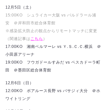
デウソン神戸
アリーナ情報
12月5日（土）
ポルセイド浜田
チケット情報
エスポラーダ北海道
ミラクルスマイル新居浜
15:00KO シュライカー大阪 vs バルドラール浦
過去の記録
バルドラール浦安
安 ＠岸和田市総合体育館
フウガドールすみだ
※感染拡大防止の観点からリモートマッチに変更
しながわシティ
（関連記事は
こちら
）
立川アスレティックFC
ペスカドーラ町田
17:00KO 湘南ベルマーレ vs Ｙ.Ｓ.Ｃ.Ｃ.横浜 ＠
湘南ベルマーレ
小田原アリーナ
ボアルース長野
19:00KO フウガドールすみだ vs ペスカドーラ町
FOLLOW US!
名古屋オーシャンズ
田 ＠墨田区総合体育館
シュライカー大阪
ボルクバレット北九州
12月6日（日）
バサジィ大分
12:00KO ボアルース長野 vs バサジィ大分 ＠ホ
選手の通算記録（Ｆ２）
ワイトリング