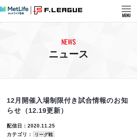
MENU
ニュースを読む
NEWS
NEWS
すべてのニュース
試合を観る
MATCHES
ニュース
リーグ戦
リーグカップ
メットライフ生命Ｆ１リーグ
クラブを知る
CLUB
Ｆチャレンジリーグ
U-23選抜
試合日程
クラブ
メットライフ生命Ｆ１リーグ
チケットを買う
順位表
TICKET
チケット
戦績表
12月開催入場制限付き試合情報のお知
メディア情報
エスポラーダ北海道
警告・退場・出場停止選手
フットサル日本代表
らせ（12.19更新）
バルドラール浦安
アリーナ情報
ARENA
個人ランキング｜ゴール
その他
フウガドールすみだ
個人ランキング｜シュート
配信日：2020.11.25
しながわシティ
個人ランキング｜シュート成功率
カテゴリ：
リーグ戦
立川アスレティックFC