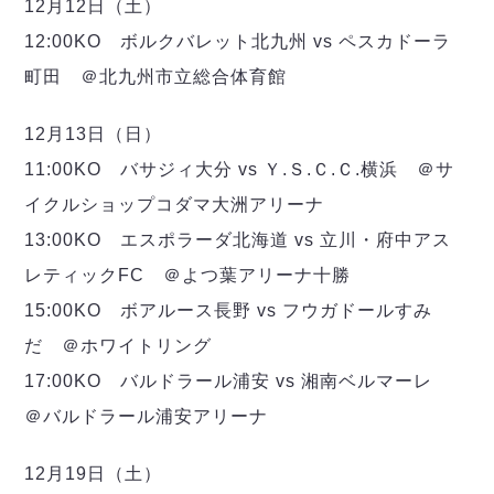
ヴォスクオーレ仙台
12月12日（土）
マルバ水戸FC
12:00KO ボルクバレット北九州 vs ペスカドーラ
リガーレヴィア葛飾
町田 ＠北九州市立総合体育館
Y．S．C．C．横浜
ヴィンセドール白山
12月13日（日）
アグレミーナ浜松
11:00KO バサジィ大分 vs Ｙ.Ｓ.Ｃ.Ｃ.横浜 ＠サ
デウソン神戸
イクルショップコダマ大洲アリーナ
ポルセイド浜田
13:00KO エスポラーダ北海道 vs 立川・府中アス
ミラクルスマイル新居浜
レティックFC ＠よつ葉アリーナ十勝
15:00KO ボアルース長野 vs フウガドールすみ
だ ＠ホワイトリング
17:00KO バルドラール浦安 vs 湘南ベルマーレ
＠バルドラール浦安アリーナ
12月19日（土）