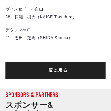
デウソン神戸
アリーナ情報
ポルセイド浜田
ヴィンセドール白山
チケット情報
エスポラーダ北海道
ミラクルスマイル新居浜
過去の記録
88 貝瀬 樹大（KAISE Tatsuhiro）
バルドラール浦安
フウガドールすみだ
デウソン神戸
しながわシティ
21 志田 翔馬（SHIDA Shoma）
立川アスレティックFC
ペスカドーラ町田
湘南ベルマーレ
ボアルース長野
FOLLOW US!
名古屋オーシャンズ
一覧に戻る
シュライカー大阪
ボルクバレット北九州
バサジィ大分
SPONSORS & PARTNERS
選手の通算記録（Ｆ２）
スポンサー&