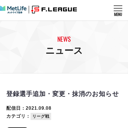
MENU
ニュースを読む
NEWS
NEWS
すべてのニュース
試合を観る
MATCHES
ニュース
リーグ戦
リーグカップ
メットライフ生命Ｆ１リーグ
クラブを知る
CLUB
Ｆチャレンジリーグ
U-23選抜
試合日程
クラブ
メットライフ生命Ｆ１リーグ
チケットを買う
順位表
TICKET
チケット
戦績表
登録選手追加・変更・抹消のお知らせ
メディア情報
エスポラーダ北海道
警告・退場・出場停止選手
フットサル日本代表
バルドラール浦安
アリーナ情報
ARENA
個人ランキング｜ゴール
配信日：2021.09.08
その他
フウガドールすみだ
個人ランキング｜シュート
カテゴリ：
リーグ戦
しながわシティ
個人ランキング｜シュート成功率
立川アスレティックFC