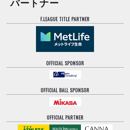
パートナー
ヴォスクオーレ仙台
マルバ水戸FC
リガーレヴィア葛飾
F.LEAGUE TITLE PARTNER
Y．S．C．C．横浜
ヴィンセドール白山
アグレミーナ浜松
デウソン神戸
ポルセイド浜田
OFFICIAL SPONSOR
ミラクルスマイル新居浜
OFFICIAL BALL SPONSOR
OFFICIAL PARTNER