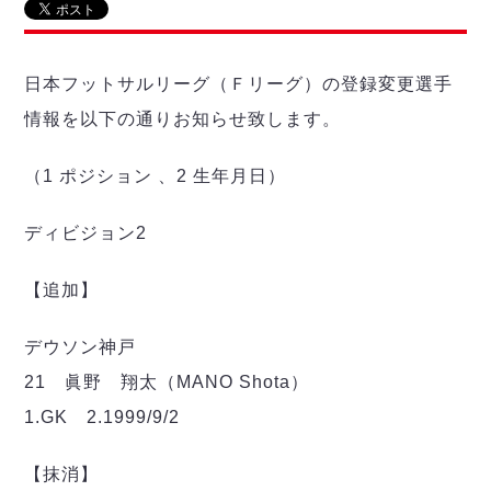
リーグ概要
ABOUT US
個人ランキング｜第2PK
ペスカドーラ町田
湘南ベルマーレ
メットライフ生命Ｆ２リーグ
リーグ概要
過去の記録
ARCHIVE
日本フットサルリーグ（Ｆリーグ）の登録変更選手
ボアルース長野
名古屋オーシャンズ
情報を以下の通りお知らせ致します。
試合日程
日本フットサルリーグについて
過去の試合記録
シュライカー大阪
プロジェクト
PROJECT
順位表
大会概要
ボルクバレット北九州
（1 ポジション 、2 生年月日）
戦績表
リーグ要項
01
ディビジョン1 試合記録
DIVISION
バサジィ大分
警告・退場・出場停止選手
クラブライセンス関連
ABeam AWARD
ディビジョン2 試合記録
ディビジョン2
個人ランキング｜ゴール
アリーナ観戦マナー&ルール
メットライフ生命Ｆ２リーグ
Ｆリーグカップ 試合記録
個人ランキング｜シュート
【追加】
個人ランキング｜シュート成功率
リーグ統計データ
ヴォスクオーレ仙台
個人ランキング｜第2PK
デウソン神戸
マルバ水戸FC
記念ゴール
リガーレヴィア葛飾
メットライフ生命Ｆリーグカップ 2026
21 眞野 翔太（MANO Shota）
ハットトリック
Y．S．C．C．横浜
02
1.GK 2.1999/9/2
DIVISION
担当審判員
ヴィンセドール白山
試合日程・結果
アグレミーナ浜松
大会概要
【抹消】
選手の通算記録（Ｆ１）