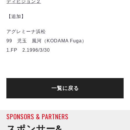
デウソン神戸
ディビジョン２
アリーナ情報
ポルセイド浜田
チケット情報
エスポラーダ北海道
【追加】
ミラクルスマイル新居浜
過去の記録
バルドラール浦安
フウガドールすみだ
アグレミーナ浜松
しながわシティ
99 児玉 風河（KODAMA Fuga）
立川アスレティックFC
1.FP 2.1996/3/30
ペスカドーラ町田
湘南ベルマーレ
ボアルース長野
FOLLOW US!
名古屋オーシャンズ
シュライカー大阪
一覧に戻る
ボルクバレット北九州
バサジィ大分
選手の通算記録（Ｆ２）
SPONSORS & PARTNERS
スポンサー&