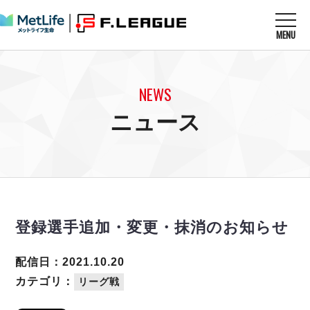
MENU
ニュースを読む
NEWS
NEWS
すべてのニュース
試合を観る
MATCHES
ニュース
リーグ戦
リーグカップ
メットライフ生命Ｆ１リーグ
クラブを知る
CLUB
Ｆチャレンジリーグ
U-23選抜
試合日程
クラブ
メットライフ生命Ｆ１リーグ
チケットを買う
順位表
TICKET
チケット
戦績表
登録選手追加・変更・抹消のお知らせ
メディア情報
エスポラーダ北海道
警告・退場・出場停止選手
フットサル日本代表
バルドラール浦安
アリーナ情報
ARENA
個人ランキング｜ゴール
配信日：2021.10.20
その他
フウガドールすみだ
個人ランキング｜シュート
カテゴリ：
リーグ戦
しながわシティ
個人ランキング｜シュート成功率
立川アスレティックFC