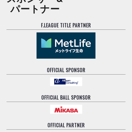
ヴォスクオーレ仙台
パートナー
マルバ水戸FC
リガーレヴィア葛飾
F.LEAGUE TITLE PARTNER
Y．S．C．C．横浜
ヴィンセドール白山
アグレミーナ浜松
デウソン神戸
ポルセイド浜田
ミラクルスマイル新居浜
OFFICIAL SPONSOR
OFFICIAL BALL SPONSOR
OFFICIAL PARTNER