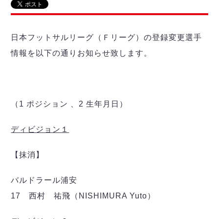
リーグ概要
ABOUT US
個人ランキング｜第2PK
ペスカドーラ町田
湘南ベルマーレ
メットライフ生命Ｆ２リーグ
リーグ概要
過去の記録
ARCHIVE
日本フットサルリーグ（Ｆリーグ）の登録変更選手
ボアルース長野
名古屋オーシャンズ
情報を以下の通りお知らせ致します。
試合日程
日本フットサルリーグについて
過去の試合記録
シュライカー大阪
プロジェクト
PROJECT
順位表
大会概要
ボルクバレット北九州
戦績表
リーグ要項
01
ディビジョン1 試合記録
DIVISION
バサジィ大分
警告・退場・出場停止選手
クラブライセンス関連
ABeam AWARD
ディビジョン2 試合記録
（1 ポジション 、2 生年月日）
個人ランキング｜ゴール
アリーナ観戦マナー&ルール
メットライフ生命Ｆ２リーグ
Ｆリーグカップ 試合記録
個人ランキング｜シュート
ディビジョン１
個人ランキング｜シュート成功率
リーグ統計データ
ヴォスクオーレ仙台
個人ランキング｜第2PK
【抹消】
マルバ水戸FC
記念ゴール
リガーレヴィア葛飾
メットライフ生命Ｆリーグカップ 2026
ハットトリック
バルドラール浦安
Y．S．C．C．横浜
02
DIVISION
担当審判員
ヴィンセドール白山
17 西村 祐飛（NISHIMURA Yuto）
試合日程・結果
アグレミーナ浜松
大会概要
選手の通算記録（Ｆ１）