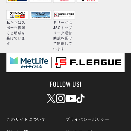
私たちはス
Ｆリーグは
ポーツ振興
JSCトップ
くじ助成を
リーグ運営
受けていま
助成を受け
す
て開催して
います
FOLLOW US!
このサイトについて
プライバシーポリシー