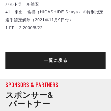
デウソン神戸
アリーナ情報
バルドラール浦安
ポルセイド浜田
チケット情報
41 東出 脩椰（HIGASHIDE Shuya）※特別指定
エスポラーダ北海道
ミラクルスマイル新居浜
過去の記録
バルドラール浦安
選手認定解除（2021年11月9日付）
フウガドールすみだ
1.FP 2.2000/8/22
しながわシティ
立川アスレティックFC
ペスカドーラ町田
湘南ベルマーレ
ボアルース長野
一覧に戻る
FOLLOW US!
名古屋オーシャンズ
シュライカー大阪
ボルクバレット北九州
SPONSORS & PARTNERS
バサジィ大分
スポンサー&
選手の通算記録（Ｆ２）
パートナー