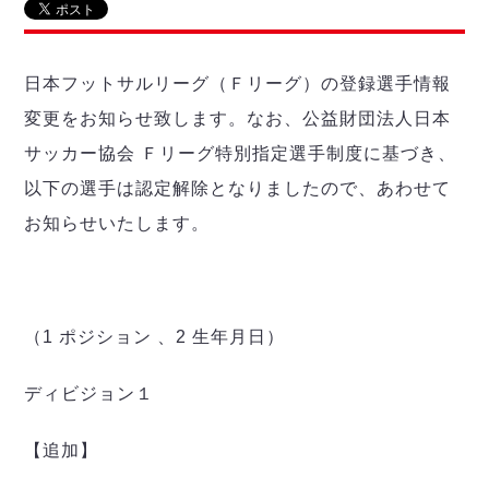
リーグ概要
ABOUT US
個人ランキング｜第2PK
ペスカドーラ町田
湘南ベルマーレ
メットライフ生命Ｆ２リーグ
リーグ概要
過去の記録
ARCHIVE
日本フットサルリーグ（Ｆリーグ）の登録選手情報
ボアルース長野
名古屋オーシャンズ
変更をお知らせ致します。なお、公益財団法人日本
試合日程
日本フットサルリーグについて
過去の試合記録
シュライカー大阪
プロジェクト
PROJECT
順位表
大会概要
サッカー協会 Ｆリーグ特別指定選手制度に基づき、
ボルクバレット北九州
戦績表
リーグ要項
以下の選手は認定解除となりましたので、あわせて
01
ディビジョン1 試合記録
DIVISION
バサジィ大分
警告・退場・出場停止選手
クラブライセンス関連
ABeam AWARD
お知らせいたします。
ディビジョン2 試合記録
個人ランキング｜ゴール
アリーナ観戦マナー&ルール
メットライフ生命Ｆ２リーグ
Ｆリーグカップ 試合記録
個人ランキング｜シュート
個人ランキング｜シュート成功率
リーグ統計データ
ヴォスクオーレ仙台
個人ランキング｜第2PK
（1 ポジション 、2 生年月日）
マルバ水戸FC
記念ゴール
リガーレヴィア葛飾
メットライフ生命Ｆリーグカップ 2026
ディビジョン１
ハットトリック
Y．S．C．C．横浜
02
DIVISION
担当審判員
ヴィンセドール白山
試合日程・結果
【追加】
アグレミーナ浜松
大会概要
選手の通算記録（Ｆ１）