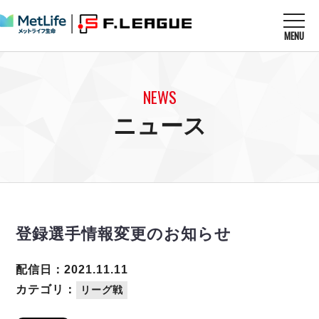
MENU
ニュースを読む
NEWS
NEWS
すべてのニュース
試合を観る
MATCHES
ニュース
リーグ戦
リーグカップ
メットライフ生命Ｆ１リーグ
クラブを知る
CLUB
Ｆチャレンジリーグ
U-23選抜
試合日程
クラブ
メットライフ生命Ｆ１リーグ
チケットを買う
順位表
TICKET
チケット
戦績表
登録選手情報変更のお知らせ
メディア情報
エスポラーダ北海道
警告・退場・出場停止選手
フットサル日本代表
バルドラール浦安
アリーナ情報
ARENA
個人ランキング｜ゴール
配信日：2021.11.11
その他
フウガドールすみだ
個人ランキング｜シュート
カテゴリ：
リーグ戦
しながわシティ
個人ランキング｜シュート成功率
立川アスレティックFC