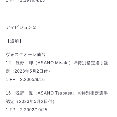
1.FP 2.1999/4/25
ヴォスクオーレ仙台
マルバ水戸FC
リガーレヴィア葛飾
Y．S．C．C．横浜
ディビジョン２
ヴィンセドール白山
アグレミーナ浜松
【追加】
デウソン神戸
ポルセイド浜田
ヴォスクオーレ仙台
ミラクルスマイル新居浜
12 浅野 岬（ASANO Misaki）※特別指定選手認
定（2023年5月2日付）
1.FP 2.2005/8/16
16 浅野 翼（ASANO Tsubasa）※特別指定選手
認定（2023年5月2日付）
1.FP 2.2002/10/25