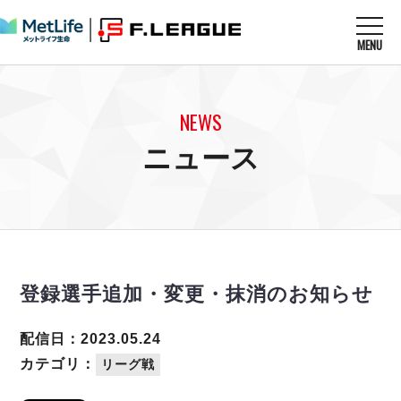
MENU
ニュースを読む
NEWS
NEWS
すべてのニュース
試合を観る
MATCHES
ニュース
リーグ戦
リーグカップ
メットライフ生命Ｆ１リーグ
クラブを知る
CLUB
Ｆチャレンジリーグ
U-23選抜
試合日程
クラブ
メットライフ生命Ｆ１リーグ
チケットを買う
順位表
TICKET
チケット
戦績表
登録選手追加・変更・抹消のお知らせ
メディア情報
エスポラーダ北海道
警告・退場・出場停止選手
フットサル日本代表
バルドラール浦安
アリーナ情報
ARENA
個人ランキング｜ゴール
配信日：2023.05.24
その他
フウガドールすみだ
個人ランキング｜シュート
カテゴリ：
リーグ戦
しながわシティ
個人ランキング｜シュート成功率
立川アスレティックFC