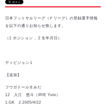
リーグ概要
ABOUT US
個人ランキング｜第2PK
ペスカドーラ町田
湘南ベルマーレ
メットライフ生命Ｆ２リーグ
リーグ概要
過去の記録
ARCHIVE
日本フットサルリーグ（Ｆリーグ）の登録選手情報
ボアルース長野
名古屋オーシャンズ
を以下の通りお知らせ致します。
試合日程
日本フットサルリーグについて
過去の試合記録
シュライカー大阪
プロジェクト
PROJECT
順位表
大会概要
ボルクバレット北九州
（1 ポジション 、2 生年月日）
戦績表
リーグ要項
01
ディビジョン1 試合記録
DIVISION
バサジィ大分
警告・退場・出場停止選手
クラブライセンス関連
ABeam AWARD
ディビジョン2 試合記録
個人ランキング｜ゴール
アリーナ観戦マナー&ルール
メットライフ生命Ｆ２リーグ
Ｆリーグカップ 試合記録
個人ランキング｜シュート
ディビジョン１
個人ランキング｜シュート成功率
リーグ統計データ
ヴォスクオーレ仙台
個人ランキング｜第2PK
【追加】
マルバ水戸FC
記念ゴール
リガーレヴィア葛飾
メットライフ生命Ｆリーグカップ 2026
ハットトリック
フウガドールすみだ
Y．S．C．C．横浜
02
DIVISION
担当審判員
ヴィンセドール白山
12 入江 悠斗（IRIE Yuto）
試合日程・結果
アグレミーナ浜松
大会概要
1.GK 2.2005/4/22
選手の通算記録（Ｆ１）