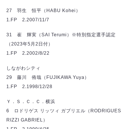
デウソン神戸
アリーナ情報
ポルセイド浜田
27 羽生 恒平（HABU Kohei）
チケット情報
エスポラーダ北海道
ミラクルスマイル新居浜
過去の記録
1.FP 2.2007/11/7
バルドラール浦安
フウガドールすみだ
31 崔 輝実（SAI Terumi）※特別指定選手認定
しながわシティ
（2023年5月2日付）
立川アスレティックFC
1.FP 2.2002/8/22
ペスカドーラ町田
湘南ベルマーレ
しながわシティ
ボアルース長野
FOLLOW US!
名古屋オーシャンズ
29 藤川 侑哉（FUJIKAWA Yuya）
シュライカー大阪
1.FP 2.1998/12/28
ボルクバレット北九州
バサジィ大分
Ｙ．Ｓ．Ｃ．Ｃ．横浜
6 ロドリゲス リッツィ ガブリエル（RODRIGUES
選手の通算記録（Ｆ２）
RIZZI GABRIEL）