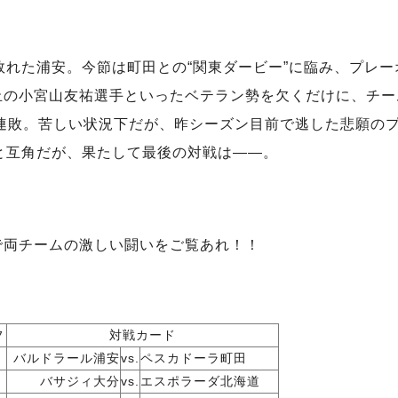
敗れた浦安。今節は町田との“関東ダービー”に臨み、プレ
止の小宮山友祐選手といったベテラン勢を欠くだけに、チー
5連敗。苦しい状況下だが、昨シーズン目前で逃した悲願の
と互角だが、果たして最後の対戦は――。
で両チームの激しい闘いをご覧あれ！！
フ
対戦カード
バルドラール浦安
vs.
ペスカドーラ町田
バサジィ大分
vs.
エスポラーダ北海道