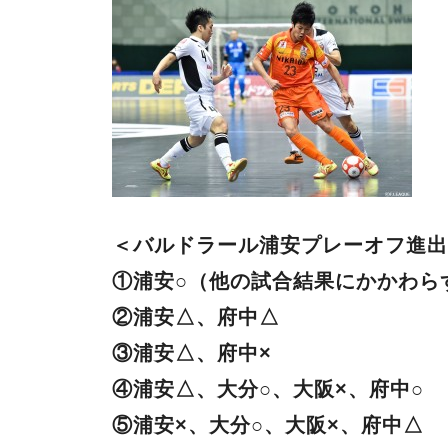
＜バルドラール浦安プレーオフ進出
①浦安○（他の試合結果にかかわら
②浦安△、府中△
③浦安△、府中×
④浦安△、大分○、大阪×、府中○
⑤浦安×、大分○、大阪×、府中△