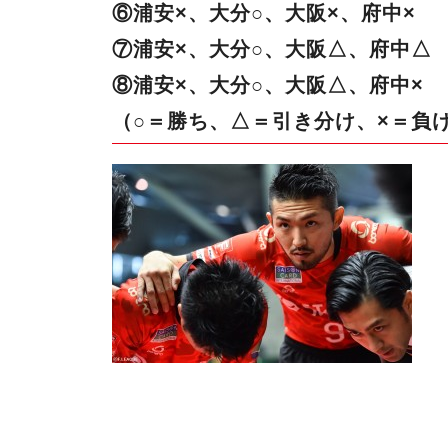
⑥浦安×、大分○、大阪×、府中×
⑦浦安×、大分○、大阪△、府中△
⑧浦安×、大分○、大阪△、府中×
（○＝勝ち、△＝引き分け、×＝負