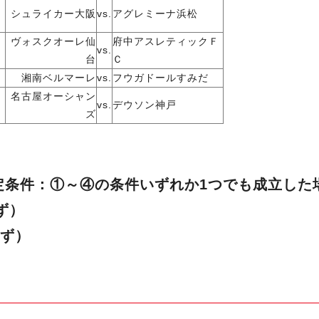
シュライカー大阪
vs.
アグレミーナ浜松
ヴォスクオーレ仙
府中アスレティックＦ
vs.
台
Ｃ
湘南ベルマーレ
vs.
フウガドールすみだ
名古屋オーシャン
vs.
デウソン神戸
ズ
条件：①～④の条件いずれか1つでも成立した
ず）
ず）