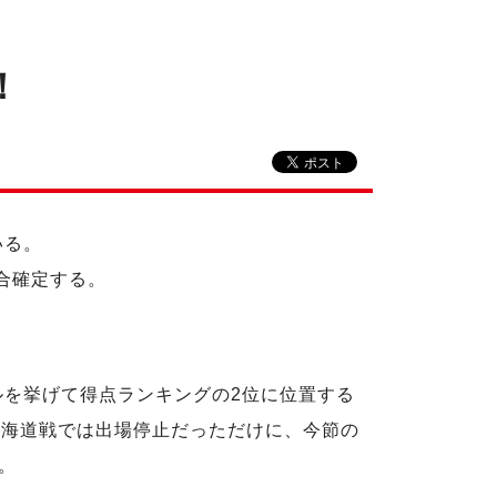
！
いる。
合確定する。
ルを挙げて得点ランキングの2位に位置する
北海道戦では出場停止だっただけに、今節の
。