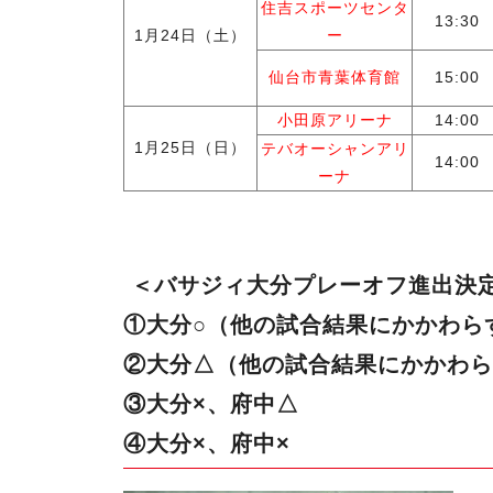
住吉スポーツセンタ
13:30
1月24日（土）
ー
仙台市青葉体育館
15:00
小田原アリーナ
14:00
1月25日（日）
テバオーシャンアリ
14:00
ーナ
＜バサジィ大分プレーオフ進出決定
①大分○（他の試合結果にかかわら
②大分△（他の試合結果にかかわら
③大分×、府中△
④大分×、府中×