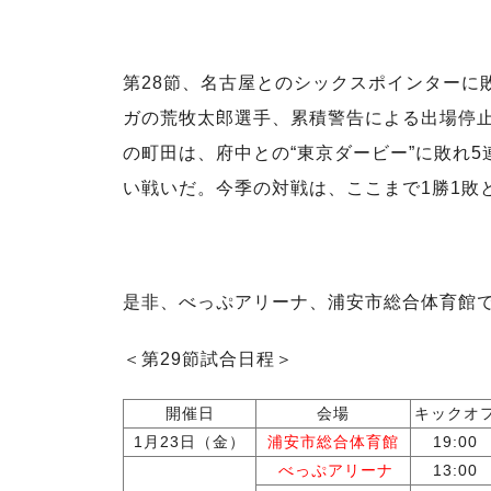
第28節、名古屋とのシックスポインターに
ガの荒牧太郎選手、累積警告による出場停
の町田は、府中との“東京ダービー”に敗れ
い戦いだ。今季の対戦は、ここまで1勝1敗
是非、べっぷアリーナ、浦安市総合体育館
＜第29節試合日程＞
開催日
会場
キックオ
1月23日（金）
浦安市総合体育館
19:00
べっぷアリーナ
13:00