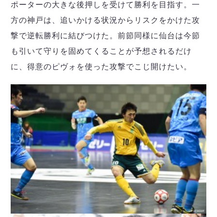
ヴォスクオーレ仙台
ポーターの大きな後押しを受けて勝利を目指す。一
マルバ水戸FC
方の神戸は、追いかける状況からリスクをかけた攻
リガーレヴィア葛飾
撃で逆転勝利に結びつけた。前節同様に仙台は今節
Y．S．C．C．横浜
も引いて守りを固めてくることが予想されるだけ
ヴィンセドール白山
に、得意のピヴォを使った攻撃でこじ開けたい。
アグレミーナ浜松
デウソン神戸
ポルセイド浜田
ミラクルスマイル新居浜