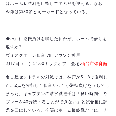
デウソン神戸
アリーナ情報
はホーム初勝利を目指してすみだを迎える。なお、
ポルセイド浜田
チケット情報
今節は第30節と同一カードとなっている。
エスポラーダ北海道
ミラクルスマイル新居浜
過去の記録
バルドラール浦安
フウガドールすみだ
しながわシティ
◆神戸に逆転負けを喫した仙台が、ホームで借りを
立川アスレティックFC
返すか?
ペスカドーラ町田
湘南ベルマーレ
ヴォスクオーレ仙台 vs. デウソン神戸
ボアルース長野
2月7日（土）14:00キックオフ 会場:
仙台市体育館
FOLLOW US!
名古屋オーシャンズ
シュライカー大阪
名古屋セントラルの対戦では、神戸が5－3で勝利し
ボルクバレット北九州
た。2点を先行した仙台だったが逆転負けを喫してし
バサジィ大分
まった。キャプテンの清水誠選手は「良い時間帯の
選手の通算記録（Ｆ２）
プレーを40分続けることができない」と試合後に課
題を口にしている。今節はホーム最終戦だけに、サ