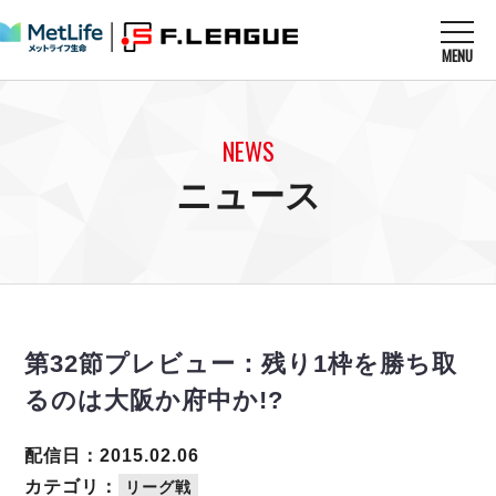
MENU
ニュースを読む
NEWS
NEWS
すべてのニュース
試合を観る
MATCHES
ニュース
リーグ戦
リーグカップ
メットライフ生命Ｆ１リーグ
クラブを知る
CLUB
Ｆチャレンジリーグ
U-23選抜
試合日程
クラブ
メットライフ生命Ｆ１リーグ
チケットを買う
順位表
TICKET
チケット
戦績表
第32節プレビュー：残り1枠を勝ち取
メディア情報
エスポラーダ北海道
警告・退場・出場停止選手
フットサル日本代表
るのは大阪か府中か!?
バルドラール浦安
アリーナ情報
ARENA
個人ランキング｜ゴール
その他
フウガドールすみだ
個人ランキング｜シュート
配信日：2015.02.06
しながわシティ
個人ランキング｜シュート成功率
カテゴリ：
リーグ戦
立川アスレティックFC