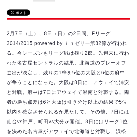
リーグ概要
ABOUT US
個人ランキング｜第2PK
ペスカドーラ町田
湘南ベルマーレ
メットライフ生命Ｆ２リーグ
リーグ概要
過去の記録
ARCHIVE
ボアルース長野
名古屋オーシャンズ
2月7日（土）、8日（日）の2日間、Fリーグ
試合日程
日本フットサルリーグについて
過去の試合記録
シュライカー大阪
プロジェクト
PROJECT
順位表
大会概要
2014/2015 powered by ｉｎゼリー第32節が行われ
ボルクバレット北九州
戦績表
リーグ要項
01
る。今シーズンもリーグ戦は残り2節。先週末に行わ
ディビジョン1 試合記録
DIVISION
バサジィ大分
警告・退場・出場停止選手
クラブライセンス関連
ABeam AWARD
れた名古屋セントラルの結果、北海道のプレーオフ
ディビジョン2 試合記録
個人ランキング｜ゴール
アリーナ観戦マナー&ルール
メットライフ生命Ｆ２リーグ
Ｆリーグカップ 試合記録
進出が決定し、残りの1枠を5位の大阪と6位の府中
個人ランキング｜シュート
が争うことになった。大阪は8日に、アウェイで浦安
個人ランキング｜シュート成功率
リーグ統計データ
ヴォスクオーレ仙台
個人ランキング｜第2PK
と対戦。府中は7日にアウェイで湘南と対戦する。両
マルバ水戸FC
者の勝ち点差は6と大阪は引き分け以上の結果で5位
記念ゴール
リガーレヴィア葛飾
メットライフ生命Ｆリーグカップ 2026
以内を確定させられるが果たして。その他、7日には
ハットトリック
Y．S．C．C．横浜
02
DIVISION
担当審判員
仙台vs神戸、町田vs大分が開催。8日にはリーグ1位
ヴィンセドール白山
試合日程・結果
アグレミーナ浜松
を決めた名古屋がアウェイで北海道と対戦し、浜松
大会概要
選手の通算記録（Ｆ１）