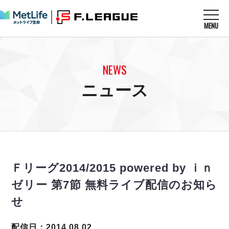
MENU
ニュースを読む
NEWS
NEWS
すべてのニュース
試合を観る
MATCHES
ニュース
リーグ戦
リーグカップ
メットライフ生命Ｆ１リーグ
クラブを知る
CLUB
Ｆチャレンジリーグ
U-23選抜
試合日程
クラブ
メットライフ生命Ｆ１リーグ
チケットを買う
順位表
TICKET
チケット
戦績表
Ｆリーグ2014/2015 powered by ｉｎ
メディア情報
エスポラーダ北海道
警告・退場・出場停止選手
フットサル日本代表
ゼリー 第7節 無料ライブ配信のお知ら
バルドラール浦安
アリーナ情報
ARENA
個人ランキング｜ゴール
その他
せ
フウガドールすみだ
個人ランキング｜シュート
しながわシティ
個人ランキング｜シュート成功率
配信日：2014.08.02
立川アスレティックFC