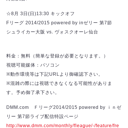
デウソン神戸
アリーナ情報
ポルセイド浜田
チケット情報
☆8月 3日(日)13:30 キックオフ
エスポラーダ北海道
ミラクルスマイル新居浜
過去の記録
バルドラール浦安
Fリーグ 2014/2015 powered by inゼリー 第7節
フウガドールすみだ
シュライカー大阪 vs. ヴォスクオーレ仙台
しながわシティ
立川アスレティックFC
ペスカドーラ町田
料金：無料（簡単な登録が必要となります。）
湘南ベルマーレ
視聴可能媒体：パソコン
ボアルース長野
FOLLOW US!
※動作環境等は下記URLより御確認下さい。
名古屋オーシャンズ
※混雑の際には視聴できなくなる可能性がありま
シュライカー大阪
ボルクバレット北九州
す。予め御了承下さい。
バサジィ大分
DMM.com Ｆリーグ2014/2015 powered by ｉｎゼ
選手の通算記録（Ｆ２）
リー 第7節ライブ配信特設ページ
http://www.dmm.com/monthly/fleague/-/feature/fre