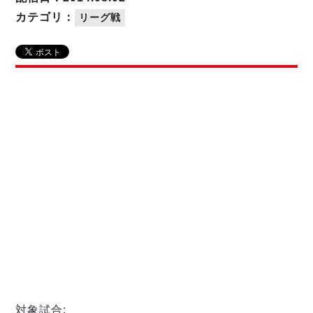
リーグ概要
ABOUT US
個人ランキング｜第2PK
ペスカドーラ町田
カテゴリ：
リーグ戦
湘南ベルマーレ
メットライフ生命Ｆ２リーグ
リーグ概要
過去の記録
ARCHIVE
ボアルース長野
名古屋オーシャンズ
試合日程
日本フットサルリーグについて
過去の試合記録
シュライカー大阪
プロジェクト
PROJECT
順位表
大会概要
ボルクバレット北九州
戦績表
リーグ要項
01
ディビジョン1 試合記録
DIVISION
バサジィ大分
警告・退場・出場停止選手
クラブライセンス関連
ABeam AWARD
ディビジョン2 試合記録
個人ランキング｜ゴール
アリーナ観戦マナー&ルール
メットライフ生命Ｆ２リーグ
Ｆリーグカップ 試合記録
個人ランキング｜シュート
個人ランキング｜シュート成功率
リーグ統計データ
ヴォスクオーレ仙台
個人ランキング｜第2PK
マルバ水戸FC
記念ゴール
リガーレヴィア葛飾
メットライフ生命Ｆリーグカップ 2026
ハットトリック
Y．S．C．C．横浜
02
DIVISION
担当審判員
ヴィンセドール白山
試合日程・結果
アグレミーナ浜松
大会概要
選手の通算記録（Ｆ１）
対象試合: