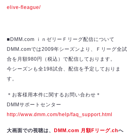
ヴォスクオーレ仙台
elive-fleague/
マルバ水戸FC
リガーレヴィア葛飾
Y．S．C．C．横浜
ヴィンセドール白山
■DMM.com ｉｎゼリーＦリーグ配信について
アグレミーナ浜松
DMM.comでは2009年シーズンより、Ｆリーグ全試
デウソン神戸
合を月額980円（税込）で配信しております。
ポルセイド浜田
ミラクルスマイル新居浜
今シーズンも全198試合、配信を予定しておりま
す。
＊お客様用本件に関するお問い合わせ＊
DMMサポートセンター
http://www.dmm.com/help/faq_support.html
大画面での視聴は、
DMM.com 月額Fリーグ.ch
へ