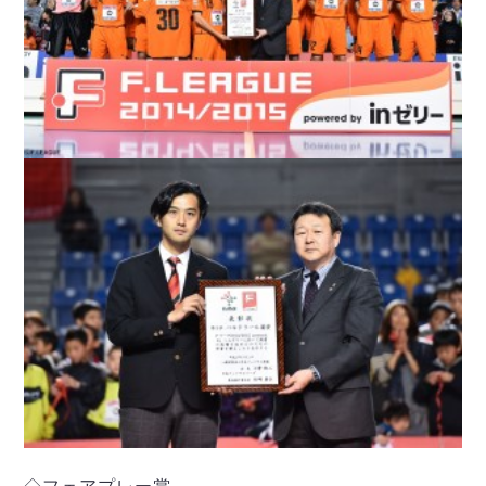
ヴォスクオーレ仙台
マルバ水戸FC
リガーレヴィア葛飾
Y．S．C．C．横浜
ヴィンセドール白山
アグレミーナ浜松
デウソン神戸
ポルセイド浜田
ミラクルスマイル新居浜