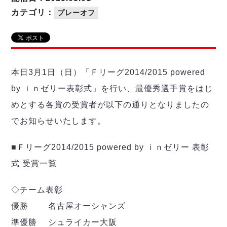
リーグ概要
ABOUT US
個人ランキング｜第2PK
ペスカドーラ町田
カテゴリ：
プレーオフ
湘南ベルマーレ
メットライフ生命Ｆ２リーグ
リーグ概要
過去の記録
ARCHIVE
ボアルース長野
名古屋オーシャンズ
試合日程
日本フットサルリーグについて
過去の試合記録
シュライカー大阪
プロジェクト
PROJECT
順位表
大会概要
本日3月1日（日）「Ｆリーグ2014/2015 powered
ボルクバレット北九州
戦績表
リーグ要項
01
by ｉｎゼリー表彰式」を行い、最優秀選手賞をはじ
ディビジョン1 試合記録
DIVISION
バサジィ大分
警告・退場・出場停止選手
クラブライセンス関連
ABeam AWARD
めとする各賞の受賞者が以下の通りとなりましたの
ディビジョン2 試合記録
個人ランキング｜ゴール
アリーナ観戦マナー&ルール
メットライフ生命Ｆ２リーグ
Ｆリーグカップ 試合記録
でお知らせいたします。
個人ランキング｜シュート
個人ランキング｜シュート成功率
リーグ統計データ
ヴォスクオーレ仙台
■Ｆリーグ2014/2015 powered by ｉｎゼリー 表彰
個人ランキング｜第2PK
マルバ水戸FC
式 受賞一覧
記念ゴール
リガーレヴィア葛飾
メットライフ生命Ｆリーグカップ 2026
ハットトリック
Y．S．C．C．横浜
◇チーム表彰
02
DIVISION
担当審判員
ヴィンセドール白山
試合日程・結果
優勝 名古屋オーシャンズ
アグレミーナ浜松
大会概要
準優勝 シュライカー大阪
選手の通算記録（Ｆ１）