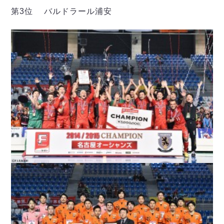
デウソン神戸
アリーナ情報
第3位 バルドラール浦安
ポルセイド浜田
チケット情報
エスポラーダ北海道
ミラクルスマイル新居浜
過去の記録
バルドラール浦安
フウガドールすみだ
しながわシティ
立川アスレティックFC
ペスカドーラ町田
湘南ベルマーレ
ボアルース長野
FOLLOW US!
名古屋オーシャンズ
シュライカー大阪
ボルクバレット北九州
バサジィ大分
選手の通算記録（Ｆ２）