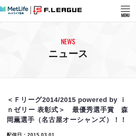
MENU
ニュースを読む
NEWS
NEWS
すべてのニュース
試合を観る
MATCHES
ニュース
リーグ戦
リーグカップ
メットライフ生命Ｆ１リーグ
クラブを知る
CLUB
Ｆチャレンジリーグ
U-23選抜
試合日程
クラブ
メットライフ生命Ｆ１リーグ
チケットを買う
順位表
TICKET
チケット
戦績表
＜Ｆリーグ2014/2015 powered by ｉ
メディア情報
エスポラーダ北海道
警告・退場・出場停止選手
フットサル日本代表
ｎゼリー 表彰式＞ 最優秀選手賞 森
バルドラール浦安
アリーナ情報
ARENA
個人ランキング｜ゴール
その他
岡薫選手（名古屋オーシャンズ）！！
フウガドールすみだ
個人ランキング｜シュート
しながわシティ
個人ランキング｜シュート成功率
配信日：2015.03.01
立川アスレティックFC