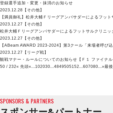
登録選手追加・変更・抹消のお知らせ
2023.12.28
【その他】
【満員御礼】松井大輔Ｆリーグアンバサダーによるフット
2023.12.27
【その他】
松井大輔Ｆリーグアンバサダーによるフットサルクリニッ
2023.12.27
【その他】
【ABeam AWARD 2023-2024】第3クール「来場者
2023.12.27
【リーグ戦】
観戦マナー・ルールについてのお知らせ【Ｆ１ ファイナ
50 / 232
« 先頭
«
...
10
20
30
...
48
49
50
51
52
...
60
70
80
...
»
最後
SPONSORS & PARTNERS
スポンサー&
パートナー