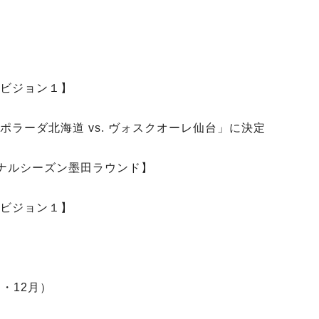
ィビジョン１】
スポラーダ北海道 vs. ヴォスクオーレ仙台」に決定
ナルシーズン墨田ラウンド】
ィビジョン１】
月・12月）