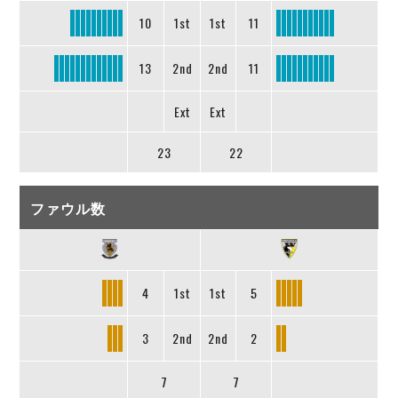
10
1st
1st
11
13
2nd
2nd
11
Ext
Ext
23
22
ファウル数
4
1st
1st
5
3
2nd
2nd
2
7
7