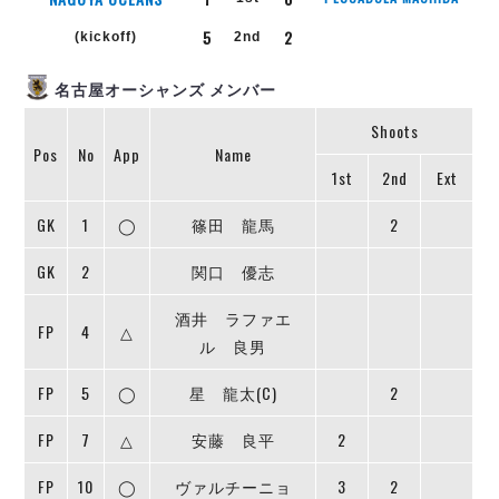
個人ランキング｜第2PK
ペスカドーラ町田
5
2
(kickoff)
2nd
湘南ベルマーレ
メットライフ生命Ｆ２リーグ
リーグ概要
過去の記録
ARCHIVE
ボアルース長野
名古屋オーシャンズ メンバー
名古屋オーシャンズ
試合日程
日本フットサルリーグについて
Shoots
過去の試合記録
シュライカー大阪
プロジェクト
PROJECT
順位表
大会概要
Pos
No
App
Name
ボルクバレット北九州
1st
2nd
Ext
戦績表
リーグ要項
01
ディビジョン1 試合記録
DIVISION
バサジィ大分
警告・退場・出場停止選手
クラブライセンス関連
ABeam AWARD
GK
1
◯
篠田 龍馬
2
ディビジョン2 試合記録
個人ランキング｜ゴール
アリーナ観戦マナー&ルール
メットライフ生命Ｆ２リーグ
Ｆリーグカップ 試合記録
GK
2
関口 優志
個人ランキング｜シュート
個人ランキング｜シュート成功率
リーグ統計データ
酒井 ラファエ
ヴォスクオーレ仙台
FP
4
△
個人ランキング｜第2PK
ル 良男
マルバ水戸FC
記念ゴール
リガーレヴィア葛飾
FP
5
◯
星 龍太(C)
2
ハットトリック
Y．S．C．C．横浜
02
DIVISION
担当審判員
FP
7
△
安藤 良平
2
ヴィンセドール白山
アグレミーナ浜松
FP
10
◯
ヴァルチーニョ
3
2
選手の通算記録（Ｆ１）