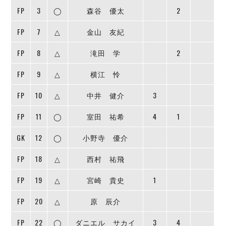
ヴォスクオーレ仙台
FP
3
◯
森谷 優太
2
マルバ水戸FC
リガーレヴィア葛飾
FP
7
△
金山 友紀
Y．S．C．C．横浜
FP
8
△
滝田 学
2
ヴィンセドール白山
アグレミーナ浜松
FP
9
△
横江 怜
デウソン神戸
FP
10
△
中井 健介
3
ポルセイド浜田
ミラクルスマイル新居浜
FP
11
◯
室田 祐希
4
1
GK
12
◯
小野寺 優介
FP
18
△
西村 祐飛
FP
19
△
宮崎 貴史
1
FP
20
△
原 辰介
FP
22
◯
ダニエル サカイ
3
4