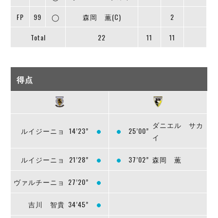
FP
99
◯
森岡 薫(C)
2
Total
22
11
11
得点
ダニエル サカ
ルイジーニョ
14’23”
25’00”
イ
ルイジーニョ
21’28”
37’02”
森岡 薫
ヴァルチーニョ
27’20”
吉川 智貴
34’45”