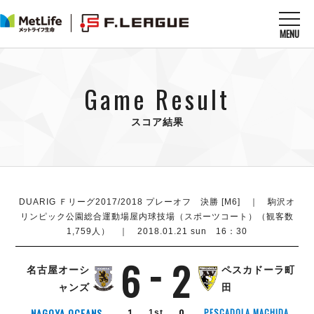
MENU
ニュースを読む
NEWS
Game Result
すべてのニュース
試合を観る
MATCHES
リーグ戦
スコア結果
リーグカップ
メットライフ生命Ｆ１リーグ
クラブを知る
CLUB
Ｆチャレンジリーグ
U-23選抜
試合日程
クラブ
メットライフ生命Ｆ１リーグ
チケットを買う
DUARIG Ｆリーグ2017/2018 プレーオフ 決勝 [M6] ｜ 駒沢オ
順位表
TICKET
チケット
リンピック公園総合運動場屋内球技場（スポーツコート）（観客数
戦績表
メディア情報
1,759人） ｜ 2018.01.21 sun 16：30
エスポラーダ北海道
警告・退場・出場停止選手
フットサル日本代表
バルドラール浦安
アリーナ情報
ARENA
6
2
個人ランキング｜ゴール
その他
名古屋オーシ
ペスカドーラ町
フウガドールすみだ
個人ランキング｜シュート
ャンズ
田
しながわシティ
個人ランキング｜シュート成功率
立川アスレティックFC
リーグ概要
ABOUT US
NAGOYA OCEANS
1
0
PESCADOLA MACHIDA
1st