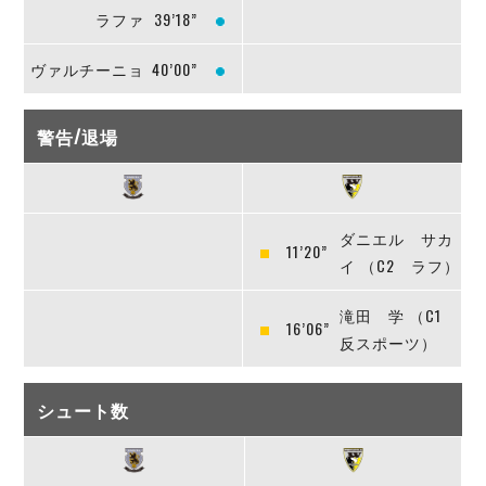
ラファ
39’18”
ヴァルチーニョ
40’00”
警告/退場
ダニエル サカ
11’20”
イ （C2 ラフ）
滝田 学 （C1
16’06”
反スポーツ）
シュート数