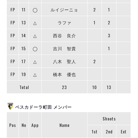
デウソン神戸
ポルセイド浜田
FP
11
◯
ルイジーニョ
2
1
エスポラーダ北海道
ミラクルスマイル新居浜
FP
13
△
ラファ
1
2
バルドラール浦安
フウガドールすみだ
FP
14
△
西谷 良介
3
しながわシティ
FP
立川アスレティックFC
15
◯
吉川 智貴
1
ペスカドーラ町田
FP
17
△
八木 聖人
2
湘南ベルマーレ
ボアルース長野
FP
19
△
橋本 優也
FOLLOW US!
名古屋オーシャンズ
Total
23
10
13
シュライカー大阪
ボルクバレット北九州
バサジィ大分
ペスカドーラ町田 メンバー
Shoots
選手の通算記録（Ｆ２）
Pos
No
App
Name
1st
2nd
Ext