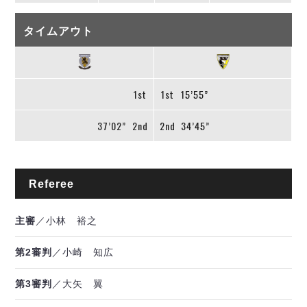
タイムアウト
1st
1st
15’55”
37’02”
2nd
2nd
34’45”
Referee
主審
／小林 裕之
第2審判
／小崎 知広
第3審判
／大矢 翼