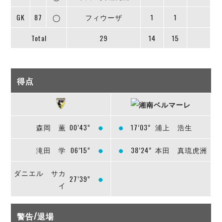
GK
87
◯
フィウーザ
1
1
Total
29
14
15
得点
森岡 薫
00’43”
17’03”
浦上 浩生
滝田 学
06’15”
38’24”
本田 真琉虎洲
ダニエル サカ
27’39”
イ
警告/退場