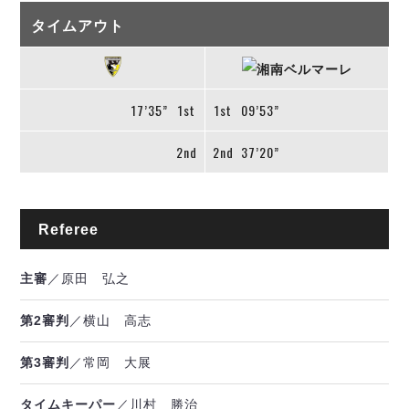
タイムアウト
17’35”
1st
1st
09’53”
2nd
2nd
37’20”
Referee
主審
／原田 弘之
第2審判
／横山 高志
第3審判
／常岡 大展
タイムキーパー
／川村 勝治