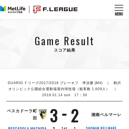
MENU
ニュースを読む
NEWS
Game Result
すべてのニュース
試合を観る
MATCHES
リーグ戦
スコア結果
リーグカップ
メットライフ生命Ｆ１リーグ
クラブを知る
CLUB
Ｆチャレンジリーグ
U-23選抜
試合日程
クラブ
メットライフ生命Ｆ１リーグ
チケットを買う
DUARIG Ｆリーグ2017/2018 プレーオフ 準決勝 [M4] ｜ 駒沢
順位表
TICKET
チケット
オリンピック公園総合運動場屋内球技場（観客数 1,609人） ｜
戦績表
メディア情報
2018.01.14 sun 17：30
エスポラーダ北海道
警告・退場・出場停止選手
フットサル日本代表
バルドラール浦安
アリーナ情報
ARENA
3
2
個人ランキング｜ゴール
その他
ペスカドーラ町
フウガドールすみだ
個人ランキング｜シュート
湘南ベルマーレ
田
しながわシティ
個人ランキング｜シュート成功率
立川アスレティックFC
リーグ概要
ABOUT US
PESCADOLA MACHIDA
2
1
SHONAN BELLMARE
1st