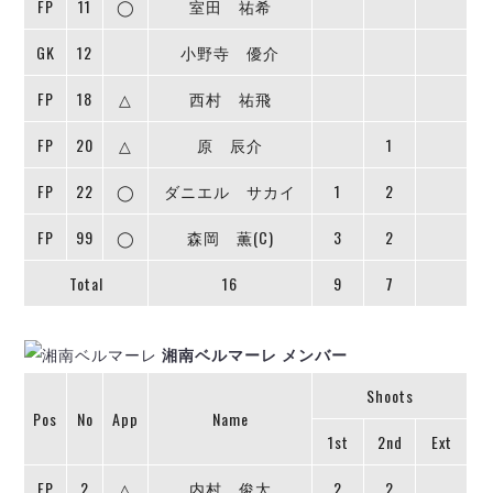
デウソン神戸
FP
11
◯
室田 祐希
ポルセイド浜田
GK
12
小野寺 優介
エスポラーダ北海道
ミラクルスマイル新居浜
バルドラール浦安
FP
18
△
西村 祐飛
フウガドールすみだ
しながわシティ
FP
20
△
原 辰介
1
立川アスレティックFC
FP
22
◯
ダニエル サカイ
1
2
ペスカドーラ町田
湘南ベルマーレ
FP
99
◯
森岡 薫(C)
3
2
ボアルース長野
FOLLOW US!
Total
16
9
7
名古屋オーシャンズ
シュライカー大阪
ボルクバレット北九州
湘南ベルマーレ メンバー
バサジィ大分
Shoots
Pos
No
App
Name
選手の通算記録（Ｆ２）
1st
2nd
Ext
FP
2
△
内村 俊太
2
2