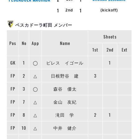
個人ランキング｜第2PK
ペスカドーラ町田
1
1
2nd
(kickoff)
湘南ベルマーレ
メットライフ生命Ｆ２リーグ
リーグ概要
過去の記録
ARCHIVE
ボアルース長野
ペスカドーラ町田 メンバー
名古屋オーシャンズ
試合日程
日本フットサルリーグについて
Shoots
過去の試合記録
シュライカー大阪
プロジェクト
PROJECT
順位表
大会概要
Pos
No
App
Name
ボルクバレット北九州
1st
2nd
Ext
戦績表
リーグ要項
01
ディビジョン1 試合記録
DIVISION
バサジィ大分
警告・退場・出場停止選手
クラブライセンス関連
ABeam AWARD
GK
1
◯
ピレス イゴール
1
ディビジョン2 試合記録
個人ランキング｜ゴール
アリーナ観戦マナー&ルール
メットライフ生命Ｆ２リーグ
Ｆリーグカップ 試合記録
FP
2
△
日根野谷 建
3
個人ランキング｜シュート
個人ランキング｜シュート成功率
リーグ統計データ
FP
3
◯
森谷 優太
ヴォスクオーレ仙台
個人ランキング｜第2PK
マルバ水戸FC
FP
7
△
金山 友紀
記念ゴール
リガーレヴィア葛飾
ハットトリック
Y．S．C．C．横浜
FP
8
△
滝田 学
2
1
02
DIVISION
担当審判員
ヴィンセドール白山
FP
10
△
中井 健介
アグレミーナ浜松
選手の通算記録（Ｆ１）