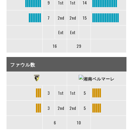
9
1st
1st
14
7
2nd
2nd
15
Ext
Ext
16
29
ファウル数
3
1st
1st
5
3
2nd
2nd
5
6
10