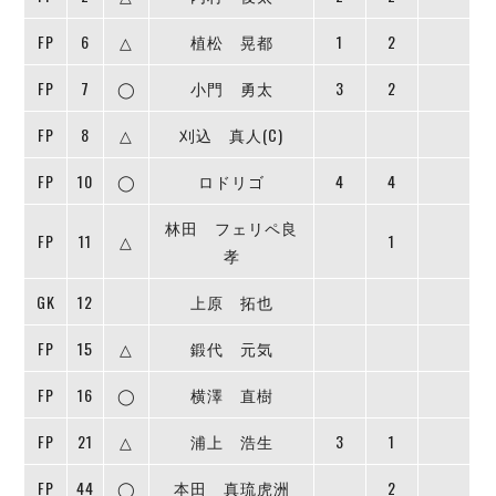
ヴォスクオーレ仙台
マルバ水戸FC
FP
6
△
植松 晃都
1
2
リガーレヴィア葛飾
FP
7
◯
小門 勇太
3
2
Y．S．C．C．横浜
ヴィンセドール白山
FP
8
△
刈込 真人(C)
アグレミーナ浜松
FP
デウソン神戸
10
◯
ロドリゴ
4
4
ポルセイド浜田
林田 フェリペ良
FP
ミラクルスマイル新居浜
11
△
1
孝
GK
12
上原 拓也
FP
15
△
鍛代 元気
FP
16
◯
横澤 直樹
FP
21
△
浦上 浩生
3
1
FP
44
◯
本田 真琉虎洲
2