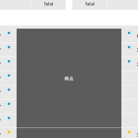
Total
Total
”
”
”
”
得点
”
”
”
”