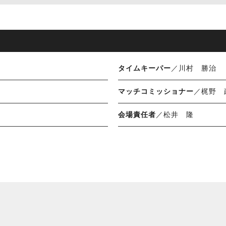
タイムキーパー
／川村 勝治
マッチコミッショナー
／梶野 
会場責任者
／松井 隆