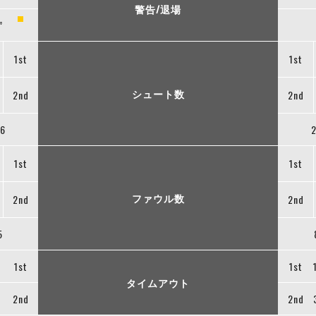
警告/退場
”
1st
1st
シュート数
2nd
2nd
6
1st
1st
ファウル数
2nd
2nd
5
1st
1st
タイムアウト
2nd
2nd