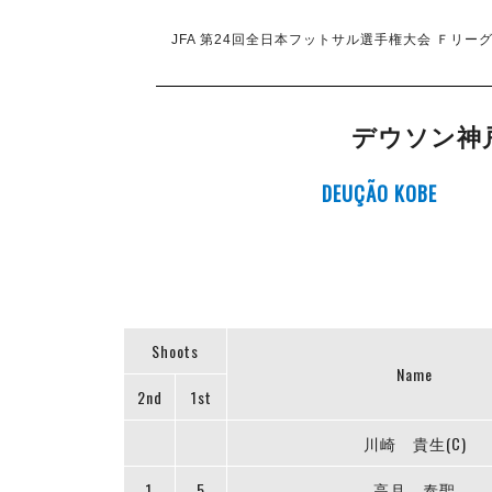
JFA 第24回全日本フットサル選手権大会 Ｆリーグ
デウソン神
DEUÇÃO KOBE
Shoots
Name
2nd
1st
川崎 貴生(C)
1
5
高月 泰聖