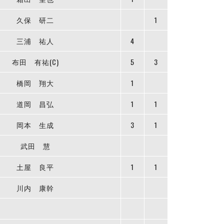
久保 研二
1
三浦 祐人
4
布田 有祐(C)
5
3
橋岡 翔大
1
道岡 昌弘
1
1
岡本 生成
3
1
武田 慧
土屋 良平
1
1
川内 康幹