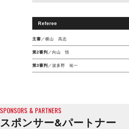
Referee
主審
／横山 高志
第2審判
／向山 悟
第3審判
／波多野 祐一
SPONSORS & PARTNERS
スポンサー&
パートナー