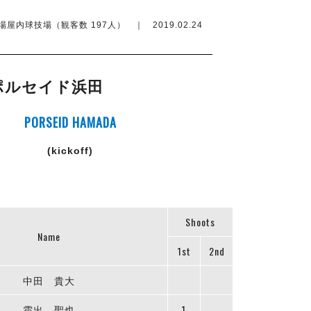
内球技場（観客数 197人） ｜ 2019.02.24
ポルセイド浜田
PORSEID HAMADA
(kickoff)
Shoots
Name
1st
2nd
中田 貴大
霜出 聖也
1