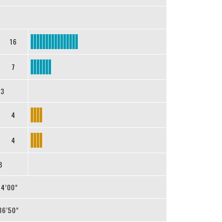
16
7
23
4
4
8
14’00”
36’50”