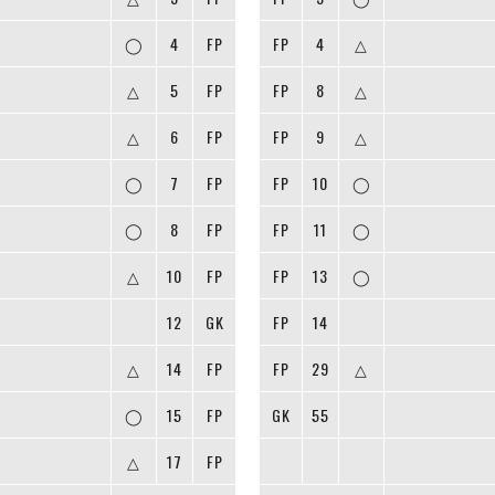
◯
4
FP
FP
4
△
△
5
FP
FP
8
△
△
6
FP
FP
9
△
◯
7
FP
FP
10
◯
◯
8
FP
FP
11
◯
△
10
FP
FP
13
◯
12
GK
FP
14
△
14
FP
FP
29
△
◯
15
FP
GK
55
△
17
FP