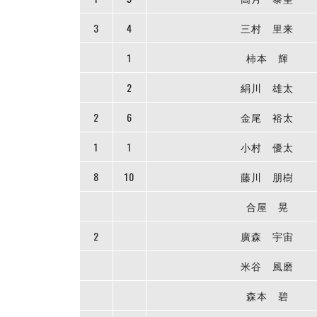
3
4
三村 里来
1
柿本 輝
2
絹川 雄太
2
6
金尾 裕太
1
1
小村 優太
8
10
藤川 朋樹
合屋 晃
2
廣森 宇宙
米谷 風磨
森本 碧