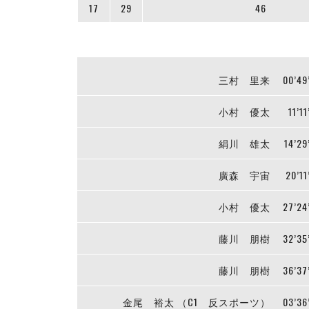
17
29
46
三村 里来
00’49
小村 優太
11’11
絹川 雄太
14’29
廣森 宇宙
20’11
小村 優太
27’24
藤川 朋樹
32’35
藤川 朋樹
36’37
金尾 裕太 （C1 反スポーツ）
03’36