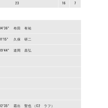
23
16
7
04’36”
布田 有祐
31’15”
久保 研二
39’44”
道岡 昌弘
32’35”
霜出 聖也 （C2 ラフ）