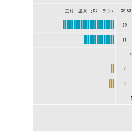
三村 里来 （C2 ラフ）
39’53
29
17
4
2
3