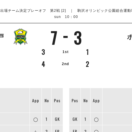
出場チーム決定プレーオフ 第2戦 [2] ｜ 駒沢オリンピック公園総合運動場屋
sun 10：00
7
3
戸
3
1
1st
4
2
2nd
App
No
Pos
Pos
No
App
◯
1
GK
GK
1
◯
△
3
FP
FP
3
◯