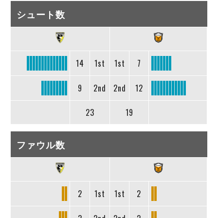
シュート数
14
1st
1st
7
9
2nd
2nd
12
23
19
ファウル数
2
1st
1st
2