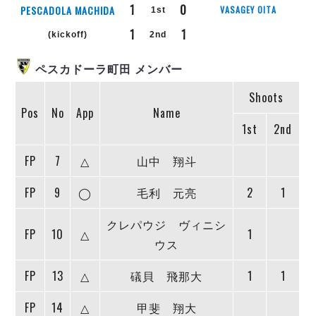
リーグ概要
ABOUT US
個人ランキング｜第2PK
1
0
PESCADOLA MACHIDA
VASAGEY OITA
1st
ペスカドーラ町田
1
1
湘南ベルマーレ
(kickoff)
2nd
メットライフ生命Ｆ２リーグ
リーグ概要
過去の記録
ARCHIVE
ボアルース長野
ペスカドーラ町田 メンバー
名古屋オーシャンズ
試合日程
日本フットサルリーグについて
過去の試合記録
シュライカー大阪
Shoots
プロジェクト
PROJECT
順位表
大会概要
Pos
No
App
Name
ボルクバレット北九州
戦績表
リーグ要項
01
1st
2nd
ディビジョン1 試合記録
DIVISION
バサジィ大分
警告・退場・出場停止選手
クラブライセンス関連
ABeam AWARD
ディビジョン2 試合記録
個人ランキング｜ゴール
アリーナ観戦マナー&ルール
FP
7
△
山中 翔斗
メットライフ生命Ｆ２リーグ
Ｆリーグカップ 試合記録
個人ランキング｜シュート
FP
9
◯
毛利 元亮
2
1
個人ランキング｜シュート成功率
リーグ統計データ
ヴォスクオーレ仙台
個人ランキング｜第2PK
クレパウジ ヴィニシ
マルバ水戸FC
FP
10
△
1
記念ゴール
ウス
リガーレヴィア葛飾
メットライフ生命Ｆリーグカップ 2026
ハットトリック
Y．S．C．C．横浜
02
FP
13
△
礒貝 飛那大
1
1
DIVISION
担当審判員
ヴィンセドール白山
試合日程・結果
アグレミーナ浜松
大会概要
FP
14
△
甲斐 翔大
選手の通算記録（Ｆ１）