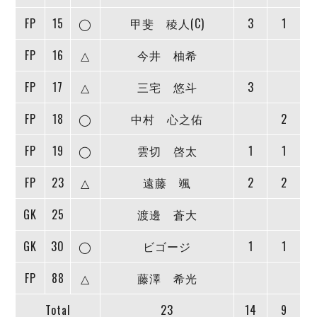
デウソン神戸
アリーナ情報
FP
15
◯
甲斐 稜人(C)
3
1
ポルセイド浜田
チケット情報
エスポラーダ北海道
ミラクルスマイル新居浜
過去の記録
FP
16
△
今井 柚希
バルドラール浦安
フウガドールすみだ
FP
17
△
三宅 悠斗
3
しながわシティ
立川アスレティックFC
FP
18
◯
中村 心之佑
2
ペスカドーラ町田
FP
19
◯
雲切 啓太
1
1
湘南ベルマーレ
ボアルース長野
FP
23
△
遠藤 颯
2
2
FOLLOW US!
名古屋オーシャンズ
シュライカー大阪
GK
25
渡邊 蒼大
ボルクバレット北九州
GK
30
◯
ビゴージ
1
1
バサジィ大分
FP
88
△
藤澤 希光
選手の通算記録（Ｆ２）
Total
23
14
9