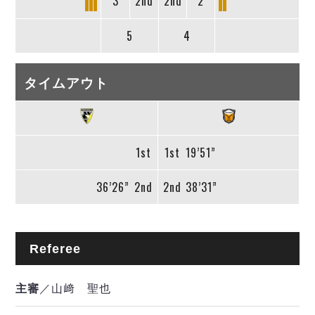
3
2nd
2nd
2
5
4
タイムアウト
1st
1st
19’51”
36’26”
2nd
2nd
38’31”
Referee
主審
／山﨑 聖也