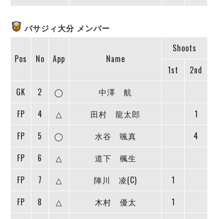
ヴォスクオーレ仙台
マルバ水戸FC
バサジィ大分 メンバー
リガーレヴィア葛飾
Y．S．C．C．横浜
Shoots
ヴィンセドール白山
Pos
No
App
Name
アグレミーナ浜松
1st
2nd
デウソン神戸
GK
2
◯
中澤 航
ポルセイド浜田
ミラクルスマイル新居浜
FP
4
△
田村 龍太郎
1
FP
5
◯
水谷 颯真
4
FP
6
△
道下 楓生
FP
7
△
陣川 凌(C)
1
FP
8
△
木村 優太
1