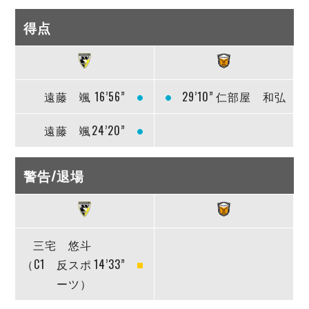
得点
遠藤 颯
16’56”
29’10”
仁部屋 和弘
遠藤 颯
24’20”
警告/退場
三宅 悠斗
（C1 反スポ
14’33”
ーツ）