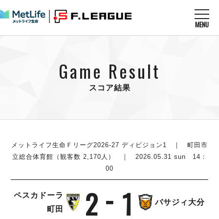
MENU
ニュースを読む
NEWS
Game Result
すべてのニュース
試合を観る
MATCHES
リーグ戦
スコア結果
リーグカップ
メットライフ生命Ｆ１リーグ
クラブを知る
CLUB
Ｆチャレンジリーグ
U-23選抜
試合日程
クラブ
メットライフ生命Ｆ１リーグ
チケットを買う
順位表
TICKET
メットライフ生命Ｆリーグ2026-27 ディビジョン1
｜ 町田市
チケット
戦績表
立総合体育館（観客数 2,170人） ｜ 2026.05.31 sun 14：
メディア情報
エスポラーダ北海道
00
警告・退場・出場停止選手
フットサル日本代表
バルドラール浦安
アリーナ情報
ARENA
個人ランキング｜ゴール
その他
2
1
フウガドールすみだ
ペスカドーラ
個人ランキング｜シュート
バサジィ大分
しながわシティ
町田
個人ランキング｜シュート成功率
立川アスレティックFC