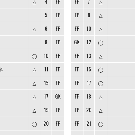
△
4
FP
FP
7
△
5
FP
FP
8
△
△
6
FP
FP
10
△
8
FP
GK
12
◯
◯
10
FP
FP
13
△
孝
△
11
FP
FP
15
◯
△
15
FP
FP
17
◯
△
17
GK
FP
18
△
△
19
FP
FP
20
△
◯
20
FP
FP
21
◯