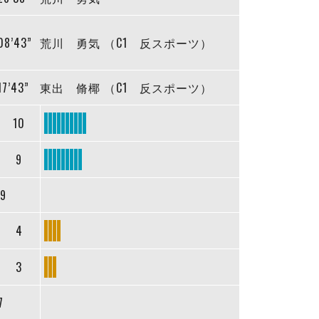
08’43”
荒川 勇気 （C1 反スポーツ）
17’43”
東出 脩椰 （C1 反スポーツ）
10
9
19
4
3
7