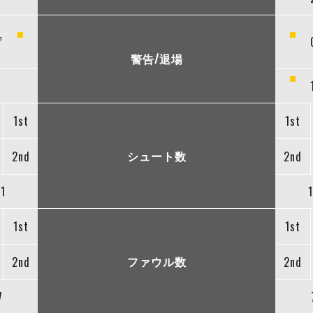
”
警告/退場
1st
1st
シュート数
2nd
2nd
1
1st
1st
ファウル数
2nd
2nd
7