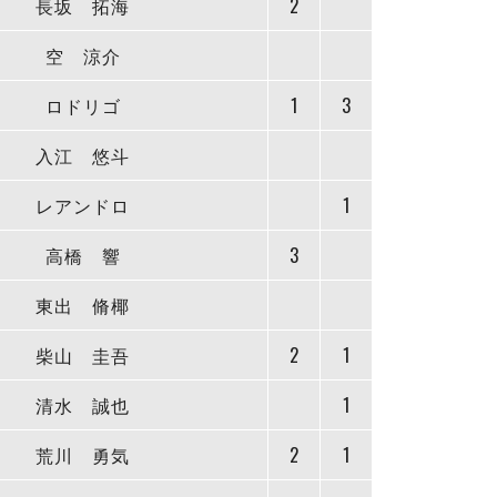
長坂 拓海
2
空 涼介
ロドリゴ
1
3
入江 悠斗
レアンドロ
1
高橋 響
3
東出 脩椰
柴山 圭吾
2
1
清水 誠也
1
荒川 勇気
2
1