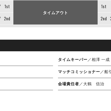
”
1st
1st
タイムアウト
”
2nd
2nd
タイムキーパー
／相澤 一成
マッチコミッショナー
／船
会場責任者
／大鶴 信治