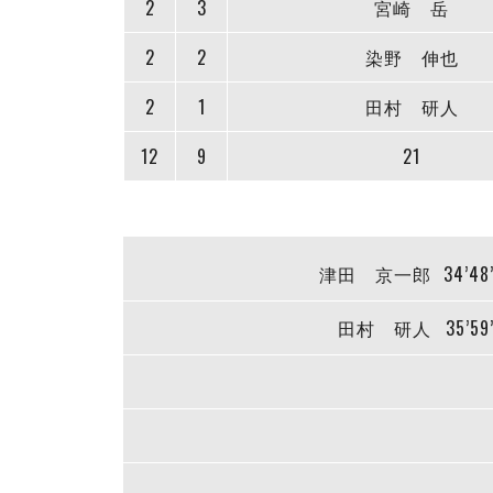
2
3
宮崎 岳
2
2
染野 伸也
2
1
田村 研人
12
9
21
津田 京一郎
34’48
田村 研人
35’59