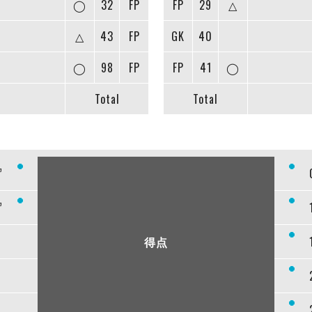
◯
32
FP
FP
29
△
△
43
FP
GK
40
◯
98
FP
FP
41
◯
Total
Total
”
”
得点