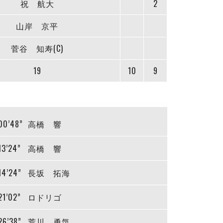
祝 航大
2
山岸 京平
菅谷 知寿(C)
19
10
9
00’48”
高橋 響
13’24”
高橋 響
14’24”
長坂 拓海
21’02”
ロドリゴ
26’38”
荒川 勇気