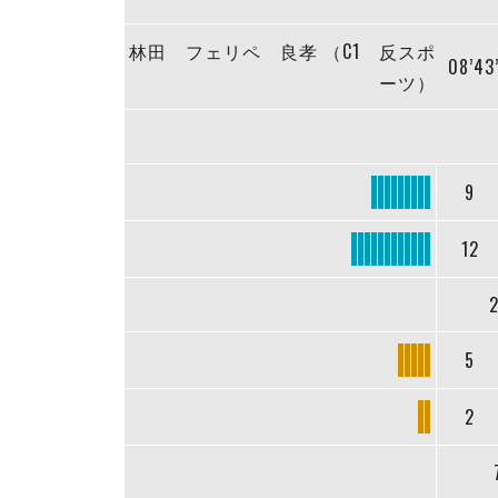
林田 フェリペ 良孝 （C1 反スポ
08’43
ーツ）
9
12
2
5
2