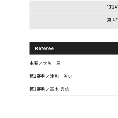
13’24
38’47
Referee
主審
／大矢 翼
第2審判
／津和 英史
第3審判
／高木 秀信