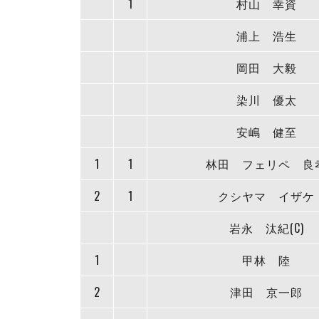
1
村山 幸資
浦上 浩生
岡田 大毅
染川 優太
安嶋 健至
1
1
林田 フェリペ 良
2
1
クシヤマ イザケ
岩永 汰紀(C)
1
甲林 陸
2
津田 京一郎