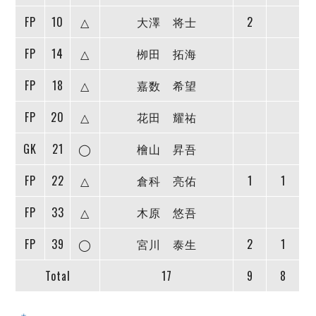
デウソン神戸
アリーナ情報
FP
10
△
大澤 将士
2
ポルセイド浜田
チケット情報
エスポラーダ北海道
ミラクルスマイル新居浜
過去の記録
FP
14
△
栁田 拓海
バルドラール浦安
フウガドールすみだ
FP
18
△
嘉数 希望
しながわシティ
立川アスレティックFC
FP
20
△
花田 耀祐
ペスカドーラ町田
GK
21
◯
檜山 昇吾
湘南ベルマーレ
ボアルース長野
FP
22
△
倉科 亮佑
1
1
FOLLOW US!
名古屋オーシャンズ
シュライカー大阪
FP
33
△
木原 悠吾
ボルクバレット北九州
FP
39
◯
宮川 泰生
2
1
バサジィ大分
Total
17
9
8
選手の通算記録（Ｆ２）