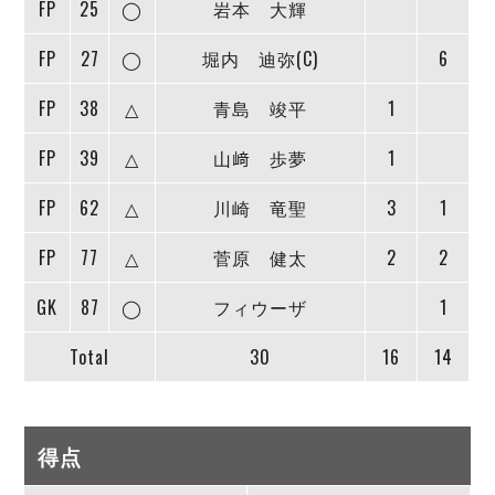
FP
25
◯
岩本 大輝
FP
27
◯
堀内 迪弥(C)
6
FP
38
△
青島 竣平
1
FP
39
△
山﨑 歩夢
1
FP
62
△
川崎 竜聖
3
1
FP
77
△
菅原 健太
2
2
GK
87
◯
フィウーザ
1
Total
30
16
14
得点