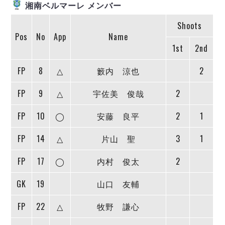
ヴォスクオーレ仙台
湘南ベルマーレ メンバー
マルバ水戸FC
Shoots
リガーレヴィア葛飾
Pos
No
App
Name
Y．S．C．C．横浜
1st
2nd
ヴィンセドール白山
FP
8
△
籔内 涼也
2
アグレミーナ浜松
デウソン神戸
FP
9
△
宇佐美 俊哉
2
ポルセイド浜田
ミラクルスマイル新居浜
FP
10
◯
安藤 良平
2
1
FP
14
△
片山 聖
3
1
FP
17
◯
内村 俊太
2
GK
19
山口 友輔
FP
22
△
牧野 謙心