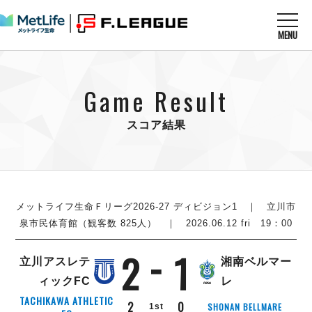
MENU
ニュースを読む
NEWS
Game Result
すべてのニュース
試合を観る
MATCHES
リーグ戦
スコア結果
リーグカップ
メットライフ生命Ｆ１リーグ
クラブを知る
CLUB
Ｆチャレンジリーグ
U-23選抜
試合日程
クラブ
メットライフ生命Ｆ１リーグ
チケットを買う
順位表
TICKET
メットライフ生命Ｆリーグ2026-27 ディビジョン1
｜ 立川市
チケット
戦績表
泉市民体育館（観客数 825人） ｜ 2026.06.12 fri 19：00
メディア情報
エスポラーダ北海道
警告・退場・出場停止選手
フットサル日本代表
2
1
バルドラール浦安
アリーナ情報
ARENA
個人ランキング｜ゴール
立川アスレテ
湘南ベルマー
その他
フウガドールすみだ
個人ランキング｜シュート
ィックFC
レ
しながわシティ
個人ランキング｜シュート成功率
TACHIKAWA ATHLETIC
2
0
SHONAN BELLMARE
1st
立川アスレティックFC