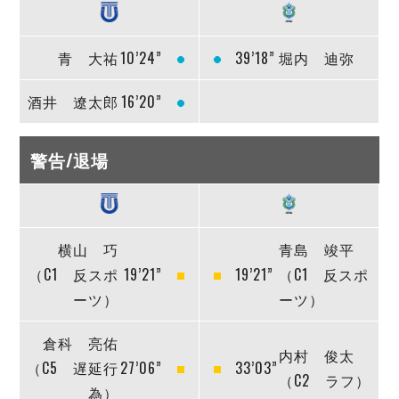
青 大祐
10’24”
39’18”
堀内 迪弥
酒井 遼太郎
16’20”
警告/退場
横山 巧
青島 竣平
（C1 反スポ
19’21”
19’21”
（C1 反スポ
ーツ）
ーツ）
倉科 亮佑
内村 俊太
（C5 遅延行
27’06”
33’03”
（C2 ラフ）
為）