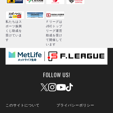
私たちはス
Ｆリーグは
ポーツ振興
JSCトップ
くじ助成を
リーグ運営
受けていま
助成を受け
す
て開催して
います
FOLLOW US!
このサイトについて
プライバシーポリシー