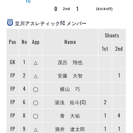
リーグ概要
ABOUT US
FC
個人ランキング｜第2PK
ペスカドーラ町田
0
1
2nd
(kickoff)
湘南ベルマーレ
メットライフ生命Ｆ２リーグ
リーグ概要
過去の記録
ARCHIVE
立川アスレティックFC メンバー
ボアルース長野
名古屋オーシャンズ
試合日程
日本フットサルリーグについて
Shoots
過去の試合記録
シュライカー大阪
プロジェクト
PROJECT
Pos
No
App
Name
順位表
大会概要
ボルクバレット北九州
1st
2nd
戦績表
リーグ要項
01
ディビジョン1 試合記録
DIVISION
バサジィ大分
警告・退場・出場停止選手
クラブライセンス関連
ABeam AWARD
GK
1
△
茂呂 翔也
ディビジョン2 試合記録
個人ランキング｜ゴール
アリーナ観戦マナー&ルール
メットライフ生命Ｆ２リーグ
Ｆリーグカップ 試合記録
個人ランキング｜シュート
FP
2
△
安藤 大智
1
個人ランキング｜シュート成功率
リーグ統計データ
ヴォスクオーレ仙台
FP
4
◯
横山 巧
個人ランキング｜第2PK
マルバ水戸FC
記念ゴール
FP
6
◯
湯浅 拓斗(C)
2
リガーレヴィア葛飾
メットライフ生命Ｆリーグカップ 2026
ハットトリック
Y．S．C．C．横浜
02
FP
8
◯
青 大祐
1
4
DIVISION
担当審判員
ヴィンセドール白山
試合日程・結果
アグレミーナ浜松
FP
9
△
酒井 遼太郎
1
1
大会概要
選手の通算記録（Ｆ１）