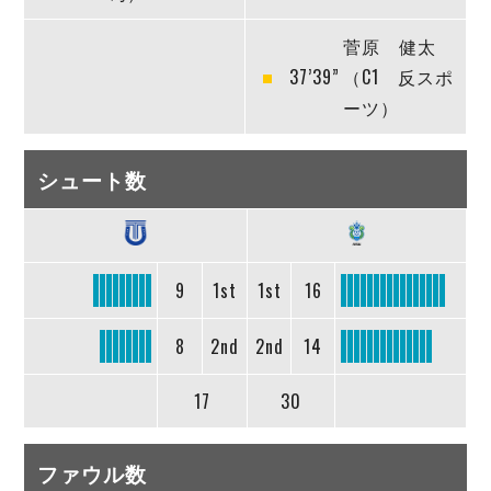
菅原 健太
37’39”
（C1 反スポ
ーツ）
シュート数
9
1st
1st
16
8
2nd
2nd
14
17
30
ファウル数