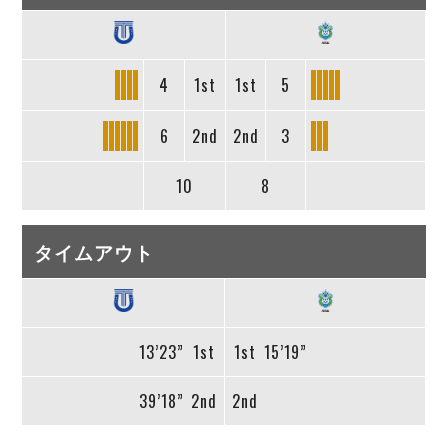
4
1st
1st
5
6
2nd
2nd
3
10
8
タイムアウト
13’23”
1st
1st
15’19”
39’18”
2nd
2nd