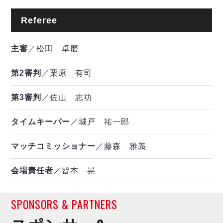
Referee
主審
／松田 卓磨
第2審判
／栗原 有司
第3審判
／佐山 志功
タイムキーパー
／城戸 祐一郎
マッチコミッショナー
／藤森 雅義
会場責任者
／皆本 晃
SPONSORS & PARTNERS