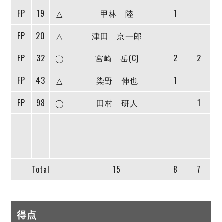
FP
19
△
甲林 陸
1
FP
20
△
津田 京一郎
FP
32
◯
宮崎 岳(C)
2
2
FP
43
△
染野 伸也
1
FP
98
◯
田村 研人
1
Total
15
8
7
得点