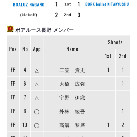
リーグ概要
ABOUT US
個人ランキング｜第2PK
1
1
BOALUZ NAGANO
BORK bullet KITAKYUSHU
1st
ペスカドーラ町田
2
3
湘南ベルマーレ
(kickoff)
2nd
メットライフ生命Ｆ２リーグ
リーグ概要
過去の記録
ARCHIVE
ボアルース長野
ボアルース長野 メンバー
名古屋オーシャンズ
試合日程
日本フットサルリーグについて
過去の試合記録
シュライカー大阪
Shoots
プロジェクト
PROJECT
順位表
大会概要
Pos
No
App
Name
ボルクバレット北九州
戦績表
リーグ要項
01
1st
2nd
ディビジョン1 試合記録
DIVISION
バサジィ大分
警告・退場・出場停止選手
クラブライセンス関連
ABeam AWARD
ディビジョン2 試合記録
個人ランキング｜ゴール
アリーナ観戦マナー&ルール
FP
4
△
三笠 貴史
1
1
メットライフ生命Ｆ２リーグ
Ｆリーグカップ 試合記録
個人ランキング｜シュート
FP
6
△
大橋 広弥
1
個人ランキング｜シュート成功率
リーグ統計データ
ヴォスクオーレ仙台
個人ランキング｜第2PK
FP
7
△
宇野 伊織
マルバ水戸FC
記念ゴール
リガーレヴィア葛飾
メットライフ生命Ｆリーグカップ 2026
FP
8
◯
外林 綾吾
1
ハットトリック
Y．S．C．C．横浜
02
DIVISION
担当審判員
ヴィンセドール白山
FP
10
◯
高溝 黎磨
1
2
試合日程・結果
アグレミーナ浜松
大会概要
選手の通算記録（Ｆ１）