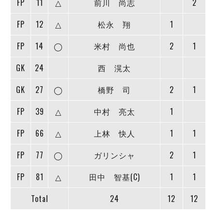
FP
11
△
前川 尚志
2
デウソン神戸
アリーナ情報
ポルセイド浜田
チケット情報
FP
12
△
松永 翔
1
エスポラーダ北海道
ミラクルスマイル新居浜
過去の記録
バルドラール浦安
FP
14
◯
米村 尚也
2
1
フウガドールすみだ
しながわシティ
GK
24
西 滉太
立川アスレティックFC
GK
27
◯
橋野 司
2
1
ペスカドーラ町田
湘南ベルマーレ
FP
39
△
中村 亮太
1
ボアルース長野
FOLLOW US!
名古屋オーシャンズ
FP
66
△
上林 快人
1
1
シュライカー大阪
FP
77
◯
ガリンシャ
2
1
ボルクバレット北九州
バサジィ大分
FP
81
△
田中 智基(C)
1
1
選手の通算記録（Ｆ２）
Total
24
12
12