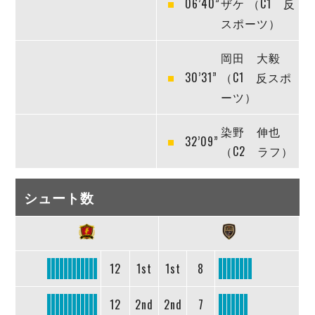
06’40”
ザケ （C1 反
スポーツ）
岡田 大毅
30’31”
（C1 反スポ
ーツ）
染野 伸也
32’09”
（C2 ラフ）
シュート数
12
1st
1st
8
12
2nd
2nd
7