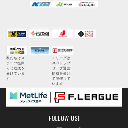
私たちはス
Ｆリーグは
ポーツ振興
JSCトップ
くじ助成を
リーグ運営
受けていま
助成を受け
す
て開催して
います
FOLLOW US!