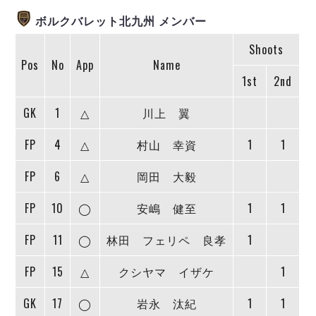
ヴォスクオーレ仙台
ボルクバレット北九州 メンバー
マルバ水戸FC
リガーレヴィア葛飾
Shoots
Y．S．C．C．横浜
Pos
No
App
Name
ヴィンセドール白山
1st
2nd
アグレミーナ浜松
GK
1
△
川上 翼
デウソン神戸
ポルセイド浜田
FP
4
△
村山 幸資
1
1
ミラクルスマイル新居浜
FP
6
△
岡田 大毅
FP
10
◯
安嶋 健至
1
1
FP
11
◯
林田 フェリペ 良孝
1
FP
15
△
クシヤマ イザケ
1
GK
17
◯
岩永 汰紀
1
1