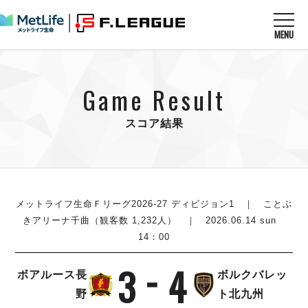
MENU
ニュースを読む
NEWS
Game Result
すべてのニュース
試合を観る
MATCHES
リーグ戦
スコア結果
リーグカップ
メットライフ生命Ｆ１リーグ
クラブを知る
CLUB
Ｆチャレンジリーグ
U-23選抜
試合日程
クラブ
メットライフ生命Ｆ１リーグ
チケットを買う
順位表
TICKET
メットライフ生命Ｆリーグ2026-27 ディビジョン1
｜ ことぶ
チケット
戦績表
きアリーナ千曲（観客数 1,232人） ｜ 2026.06.14 sun
メディア情報
エスポラーダ北海道
14：00
警告・退場・出場停止選手
フットサル日本代表
バルドラール浦安
アリーナ情報
ARENA
個人ランキング｜ゴール
その他
3
4
フウガドールすみだ
ボアルース長
ボルクバレッ
個人ランキング｜シュート
しながわシティ
野
ト北九州
個人ランキング｜シュート成功率
立川アスレティックFC