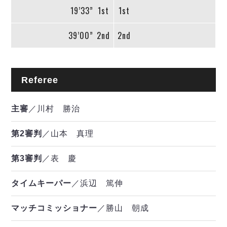
19’33”
1st
1st
39’00”
2nd
2nd
Referee
主審
／川村 勝治
第2審判
／山本 真理
第3審判
／表 慶
タイムキーパー
／浜辺 篤伸
マッチコミッショナー
／勝山 朝成