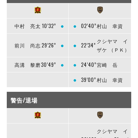
中村 亮太
10’32”
02’40”
村山 幸資
クシヤマ イ
前川 尚志
29’26”
22’34”
ザケ （ＰＫ）
高溝 黎磨
30’49”
24’40”
宮崎 岳
39’00”
村山 幸資
警告/退場
クシヤマ イ