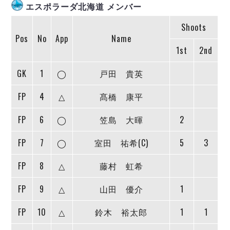
ヴォスクオーレ仙台
エスポラーダ北海道 メンバー
マルバ水戸FC
Shoots
リガーレヴィア葛飾
Pos
No
App
Name
Y．S．C．C．横浜
1st
2nd
ヴィンセドール白山
アグレミーナ浜松
GK
1
◯
戸田 貴英
デウソン神戸
FP
4
△
髙橋 康平
ポルセイド浜田
ミラクルスマイル新居浜
FP
6
◯
笠島 大暉
2
FP
7
◯
室田 祐希(C)
5
3
FP
8
△
藤村 虹希
FP
9
△
山田 優介
1
FP
10
△
鈴木 裕太郎
1
1