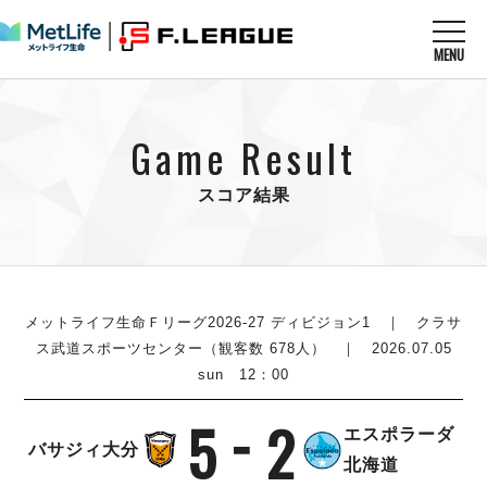
MENU
ニュースを読む
NEWS
Game Result
すべてのニュース
試合を観る
MATCHES
リーグ戦
スコア結果
リーグカップ
メットライフ生命Ｆ１リーグ
クラブを知る
CLUB
Ｆチャレンジリーグ
U-23選抜
試合日程
クラブ
メットライフ生命Ｆ１リーグ
チケットを買う
順位表
TICKET
メットライフ生命Ｆリーグ2026-27 ディビジョン1
｜ クラサ
チケット
戦績表
ス武道スポーツセンター（観客数 678人） ｜ 2026.07.05
メディア情報
エスポラーダ北海道
sun 12：00
警告・退場・出場停止選手
フットサル日本代表
バルドラール浦安
アリーナ情報
ARENA
個人ランキング｜ゴール
その他
5
2
フウガドールすみだ
エスポラーダ
個人ランキング｜シュート
バサジィ大分
しながわシティ
北海道
個人ランキング｜シュート成功率
立川アスレティックFC