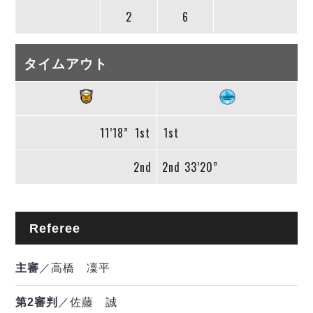
2
6
タイムアウト
11’18”
1st
1st
2nd
2nd
33’20”
Referee
主審
／高橋 凜平
第2審判
／佐藤 誠