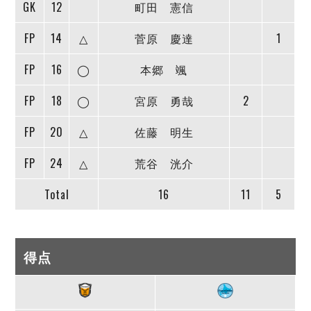
GK
12
町田 憲信
FP
14
△
菅原 慶達
1
FP
16
◯
本郷 颯
FP
18
◯
宮原 勇哉
2
FP
20
△
佐藤 明生
FP
24
△
荒谷 洸介
Total
16
11
5
得点