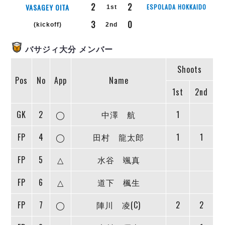
リーグ概要
ABOUT US
個人ランキング｜第2PK
2
2
VASAGEY OITA
ESPOLADA HOKKAIDO
1st
ペスカドーラ町田
3
0
湘南ベルマーレ
(kickoff)
2nd
メットライフ生命Ｆ２リーグ
リーグ概要
過去の記録
ARCHIVE
ボアルース長野
バサジィ大分 メンバー
名古屋オーシャンズ
試合日程
日本フットサルリーグについて
過去の試合記録
シュライカー大阪
Shoots
プロジェクト
PROJECT
順位表
大会概要
Pos
No
App
Name
ボルクバレット北九州
戦績表
リーグ要項
01
1st
2nd
ディビジョン1 試合記録
DIVISION
バサジィ大分
警告・退場・出場停止選手
クラブライセンス関連
ABeam AWARD
ディビジョン2 試合記録
個人ランキング｜ゴール
アリーナ観戦マナー&ルール
GK
2
◯
中澤 航
1
メットライフ生命Ｆ２リーグ
Ｆリーグカップ 試合記録
個人ランキング｜シュート
FP
4
◯
田村 龍太郎
1
1
個人ランキング｜シュート成功率
リーグ統計データ
ヴォスクオーレ仙台
個人ランキング｜第2PK
FP
5
△
水谷 颯真
マルバ水戸FC
記念ゴール
リガーレヴィア葛飾
メットライフ生命Ｆリーグカップ 2026
FP
6
△
道下 楓生
ハットトリック
Y．S．C．C．横浜
02
DIVISION
担当審判員
ヴィンセドール白山
FP
7
◯
陣川 凌(C)
2
2
試合日程・結果
アグレミーナ浜松
大会概要
選手の通算記録（Ｆ１）