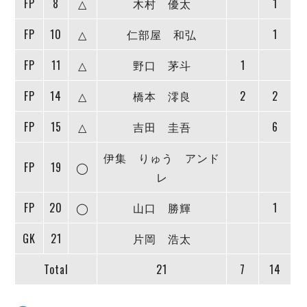
FP
8
△
木村 優太
1
デウソン神戸
アリーナ情報
ポルセイド浜田
チケット情報
FP
10
△
仁部屋 和弘
1
エスポラーダ北海道
ミラクルスマイル新居浜
過去の記録
バルドラール浦安
FP
11
△
野口 茅斗
1
フウガドールすみだ
しながわシティ
FP
14
△
橋本 澪良
2
2
立川アスレティックFC
FP
15
△
吉田 圭吾
6
ペスカドーラ町田
湘南ベルマーレ
伊集 りゅう アンド
ボアルース長野
FP
19
◯
レ
FOLLOW US!
名古屋オーシャンズ
シュライカー大阪
FP
20
◯
山口 勝輝
1
ボルクバレット北九州
GK
21
片岡 浩太
バサジィ大分
Total
21
7
14
選手の通算記録（Ｆ２）