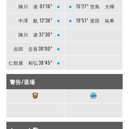
陣川 凌
01’16”
15’27”
笠島 大暉
中澤 航
12’36”
19’51”
室田 祐希
陣川 凌
37’30”
吉田 圭吾
38’00”
仁部屋 和弘
38’45”
警告/退場