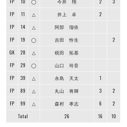
FP
10
◯
今井 翔
2
3
デウソン神戸
アリーナ情報
ポルセイド浜田
チケット情報
FP
11
△
井上 卓
2
エスポラーダ北海道
ミラクルスマイル新居浜
過去の記録
バルドラール浦安
FP
14
△
阿部 瑠依
フウガドールすみだ
しながわシティ
FP
19
◯
吉田 怜生
2
立川アスレティックFC
GK
28
△
税田 拓基
ペスカドーラ町田
湘南ベルマーレ
FP
29
◯
山口 玲音
ボアルース長野
FOLLOW US!
名古屋オーシャンズ
FP
39
△
永島 天太
1
シュライカー大阪
FP
89
△
丸山 将輝
3
2
ボルクバレット北九州
バサジィ大分
FP
99
△
森村 孝志
6
2
選手の通算記録（Ｆ２）
Total
26
16
10