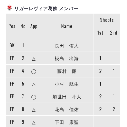
ヴォスクオーレ仙台
リガーレヴィア葛飾 メンバー
マルバ水戸FC
リガーレヴィア葛飾
Shoots
Y．S．C．C．横浜
Pos
No
App
Name
ヴィンセドール白山
1st
2nd
アグレミーナ浜松
GK
1
長田 侑大
デウソン神戸
ポルセイド浜田
FP
2
△
椛島 出海
1
ミラクルスマイル新居浜
FP
4
◯
藤村 廉
2
1
FP
5
△
小村 航生
1
FP
7
◯
加世田 叶大
2
1
FP
8
△
花島 佳佑
2
2
FP
9
△
下田 康聖