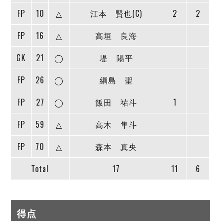
FP
10
△
江本 賢也(C)
2
2
FP
16
△
高垣 良海
GK
21
◯
堤 陽平
FP
26
◯
綱島 聖
FP
27
◯
飯田 祐斗
1
FP
59
△
高木 隼斗
FP
70
△
森本 真央
Total
17
11
6
得点