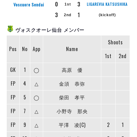
リーグ概要
ABOUT US
個人ランキング｜第2PK
0
3
Voscuore Sendai
LIGAREVIA KATSUSHIKA
1st
ペスカドーラ町田
3
1
湘南ベルマーレ
2nd
(kickoff)
メットライフ生命Ｆ２リーグ
リーグ概要
過去の記録
ARCHIVE
ボアルース長野
ヴォスクオーレ仙台 メンバー
名古屋オーシャンズ
試合日程
日本フットサルリーグについて
過去の試合記録
シュライカー大阪
Shoots
プロジェクト
PROJECT
順位表
大会概要
Pos
No
App
Name
ボルクバレット北九州
戦績表
リーグ要項
01
1st
2nd
ディビジョン1 試合記録
DIVISION
バサジィ大分
警告・退場・出場停止選手
クラブライセンス関連
ABeam AWARD
ディビジョン2 試合記録
個人ランキング｜ゴール
アリーナ観戦マナー&ルール
GK
1
◯
高原 優
メットライフ生命Ｆ２リーグ
Ｆリーグカップ 試合記録
個人ランキング｜シュート
FP
4
△
金須 恭弥
個人ランキング｜シュート成功率
リーグ統計データ
ヴォスクオーレ仙台
個人ランキング｜第2PK
FP
5
◯
柴田 孝平
マルバ水戸FC
記念ゴール
リガーレヴィア葛飾
メットライフ生命Ｆリーグカップ 2026
FP
7
△
小野寺 那央
ハットトリック
Y．S．C．C．横浜
02
DIVISION
担当審判員
ヴィンセドール白山
FP
9
△
平澤 凌(C)
2
1
試合日程・結果
アグレミーナ浜松
大会概要
選手の通算記録（Ｆ１）