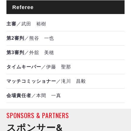
Referee
主審
／武田 裕樹
第2審判
／熊谷 一也
第3審判
／外舘 美穂
タイムキーパー
／伊藤 聖那
マッチコミッショナー
／滝川 昌毅
会場責任者
／本間 一真
SPONSORS & PARTNERS
スポンサー&