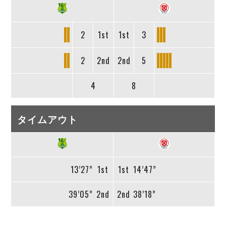
2
1st
1st
3
2
2nd
2nd
5
4
8
タイムアウト
13’27”
1st
1st
14’47”
39’05”
2nd
2nd
38’18”