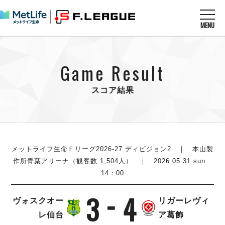
MENU
ニュースを読む
NEWS
Game Result
すべてのニュース
試合を観る
MATCHES
リーグ戦
スコア結果
リーグカップ
メットライフ生命Ｆ１リーグ
クラブを知る
CLUB
Ｆチャレンジリーグ
U-23選抜
試合日程
クラブ
メットライフ生命Ｆ１リーグ
チケットを買う
順位表
TICKET
メットライフ生命Ｆリーグ2026-27 ディビジョン2
｜ 本山製
チケット
戦績表
作所青葉アリーナ（観客数 1,504人） ｜ 2026.05.31 sun
メディア情報
エスポラーダ北海道
14：00
警告・退場・出場停止選手
フットサル日本代表
バルドラール浦安
アリーナ情報
ARENA
個人ランキング｜ゴール
その他
3
4
フウガドールすみだ
ヴォスクオー
リガーレヴィ
個人ランキング｜シュート
しながわシティ
レ仙台
ア葛飾
個人ランキング｜シュート成功率
立川アスレティックFC