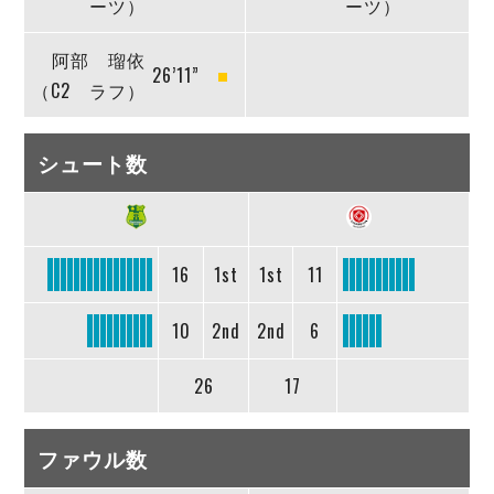
ーツ）
ーツ）
阿部 瑠依
26’11”
（C2 ラフ）
シュート数
16
1st
1st
11
10
2nd
2nd
6
26
17
ファウル数