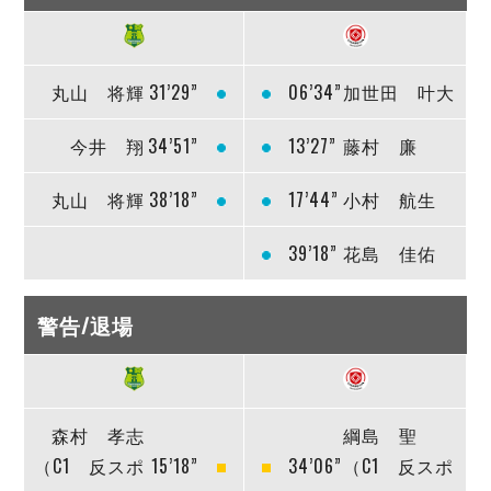
丸山 将輝
31’29”
06’34”
加世田 叶大
今井 翔
34’51”
13’27”
藤村 廉
丸山 将輝
38’18”
17’44”
小村 航生
39’18”
花島 佳佑
警告/退場
森村 孝志
綱島 聖
（C1 反スポ
15’18”
34’06”
（C1 反スポ