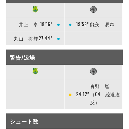
井上 卓
18’16”
19’59”
能美 辰皐
丸山 将輝
27’44”
警告/退場
青野 響
24’12”
（C4 繰返違
反）
シュート数