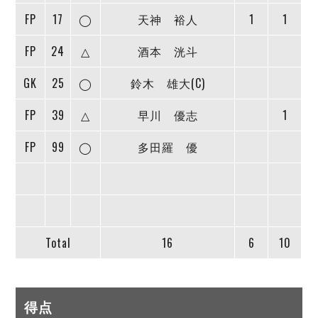
FP
17
◯
天神 裕人
1
1
FP
24
△
酒本 洸斗
GK
25
◯
鈴木 雄大(C)
FP
39
△
早川 優志
1
FP
99
◯
多田羅 優
Total
16
6
10
得点