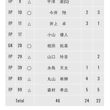
FP
9
△
平澤 凌(C)
デウソン神戸
アリーナ情報
ポルセイド浜田
チケット情報
FP
10
◯
今井 翔
2
3
エスポラーダ北海道
ミラクルスマイル新居浜
過去の記録
バルドラール浦安
FP
11
△
井上 卓
3
1
フウガドールすみだ
しながわシティ
FP
17
小山 優人
立川アスレティックFC
GK
28
◯
税田 拓基
ペスカドーラ町田
湘南ベルマーレ
FP
29
△
山口 玲音
2
ボアルース長野
FOLLOW US!
名古屋オーシャンズ
FP
39
◯
永島 天太
1
1
シュライカー大阪
FP
89
△
丸山 将輝
4
3
ボルクバレット北九州
バサジィ大分
FP
99
△
森村 孝志
5
5
選手の通算記録（Ｆ２）
Total
46
24
22