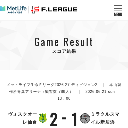
MENU
ニュースを読む
NEWS
Game Result
すべてのニュース
試合を観る
MATCHES
リーグ戦
スコア結果
リーグカップ
メットライフ生命Ｆ１リーグ
クラブを知る
CLUB
Ｆチャレンジリーグ
U-23選抜
試合日程
クラブ
メットライフ生命Ｆ１リーグ
チケットを買う
順位表
TICKET
メットライフ生命Ｆリーグ2026-27 ディビジョン2
｜ 本山製
チケット
戦績表
作所青葉アリーナ（観客数 789人） ｜ 2026.06.21 sun
メディア情報
エスポラーダ北海道
13：00
警告・退場・出場停止選手
フットサル日本代表
バルドラール浦安
アリーナ情報
ARENA
個人ランキング｜ゴール
その他
2
1
フウガドールすみだ
ヴォスクオー
ミラクルスマ
個人ランキング｜シュート
しながわシティ
レ仙台
イル新居浜
個人ランキング｜シュート成功率
立川アスレティックFC