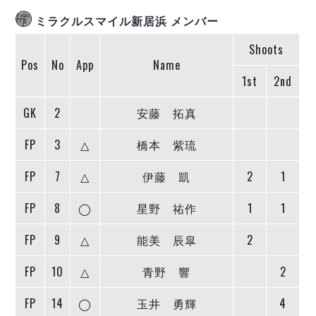
ヴォスクオーレ仙台
ミラクルスマイル新居浜 メンバー
マルバ水戸FC
リガーレヴィア葛飾
Shoots
Y．S．C．C．横浜
Pos
No
App
Name
ヴィンセドール白山
1st
2nd
アグレミーナ浜松
GK
2
安藤 拓真
デウソン神戸
ポルセイド浜田
FP
3
△
橋本 紫琉
ミラクルスマイル新居浜
FP
7
△
伊藤 凱
2
1
FP
8
◯
星野 祐作
1
1
FP
9
△
能美 辰皐
2
FP
10
△
青野 響
2
FP
14
◯
玉井 勇輝
4