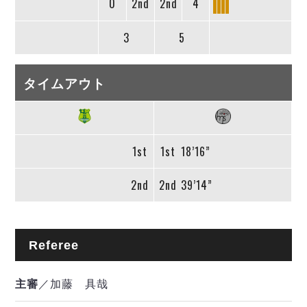
0
2nd
2nd
4
3
5
タイムアウト
1st
1st
18’16”
2nd
2nd
39’14”
Referee
主審
／加藤 具哉