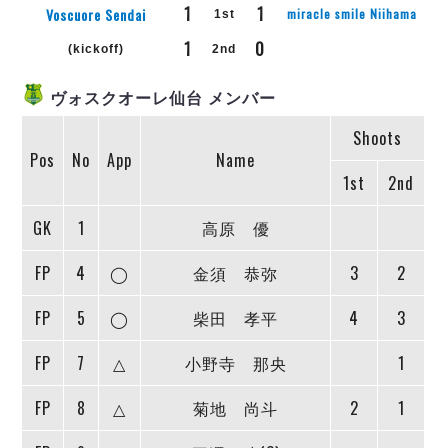
リーグ概要
ABOUT US
個人ランキング｜第2PK
1
1
Voscuore Sendai
miracle smile Niihama
1st
ペスカドーラ町田
1
0
湘南ベルマーレ
(kickoff)
2nd
メットライフ生命Ｆ２リーグ
リーグ概要
過去の記録
ARCHIVE
ボアルース長野
ヴォスクオーレ仙台 メンバー
名古屋オーシャンズ
試合日程
日本フットサルリーグについて
過去の試合記録
シュライカー大阪
Shoots
プロジェクト
PROJECT
順位表
大会概要
Pos
No
App
Name
ボルクバレット北九州
戦績表
リーグ要項
01
1st
2nd
ディビジョン1 試合記録
DIVISION
バサジィ大分
警告・退場・出場停止選手
クラブライセンス関連
ABeam AWARD
ディビジョン2 試合記録
個人ランキング｜ゴール
アリーナ観戦マナー&ルール
GK
1
高原 優
メットライフ生命Ｆ２リーグ
Ｆリーグカップ 試合記録
個人ランキング｜シュート
FP
4
◯
金須 恭弥
3
2
個人ランキング｜シュート成功率
リーグ統計データ
ヴォスクオーレ仙台
個人ランキング｜第2PK
FP
5
◯
柴田 孝平
4
3
マルバ水戸FC
記念ゴール
リガーレヴィア葛飾
メットライフ生命Ｆリーグカップ 2026
FP
7
△
小野寺 那央
1
ハットトリック
Y．S．C．C．横浜
02
DIVISION
担当審判員
ヴィンセドール白山
FP
8
△
菊地 尚斗
2
1
試合日程・結果
アグレミーナ浜松
大会概要
選手の通算記録（Ｆ１）