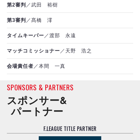
第2審判
／武田 裕樹
第3審判
／髙橋 澪
タイムキーパー
／渡部 永遠
マッチコミッショナー
／天野 浩之
会場責任者
／本間 一真
SPONSORS & PARTNERS
スポンサー&
パートナー
F.LEAGUE TITLE PARTNER